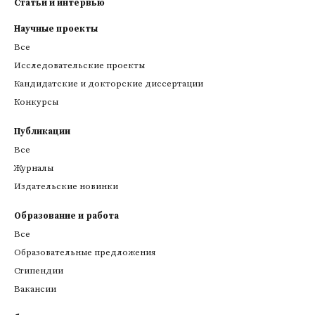
Статьи и интервью
Научные проекты
Все
Исследовательские проекты
Кандидатские и докторские диссертации
Конкурсы
Публикации
Все
Журналы
Издательские новинки
Образование и работа
Все
Образовательные предложения
Стипендии
Вакансии