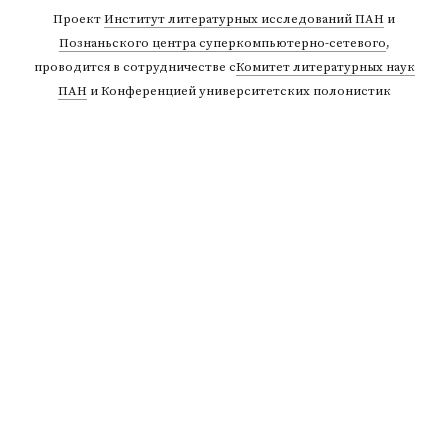
Проект
Институт литературных исследований ПАН
и
Познаньского центра суперкомпьютерно-сетевого
,
проводится в сотрудничестве с
Комитет литературных наук
ПАН
и Конференцией университетских полонистик