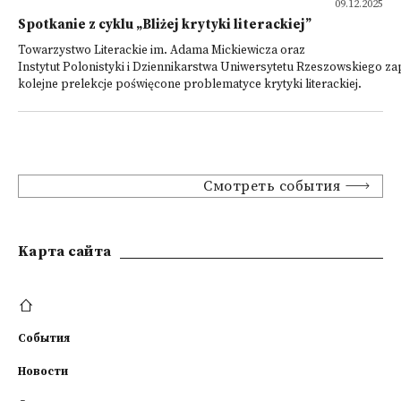
09.12.2025
Spotkanie z cyklu „Bliżej krytyki literackiej”
Towarzystwo Literackie im. Adama Mickiewicza oraz
Instytut Polonistyki i Dziennikarstwa Uniwersytetu Rzeszowskiego za
kolejne prelekcje poświęcone problematyce krytyki literackiej.
Смотреть события
Kарта сайта
События
Новости