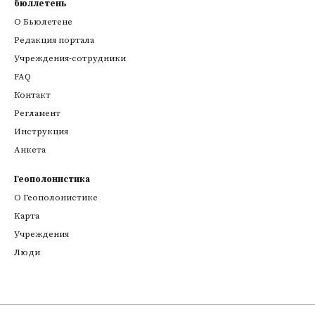
бюллетень
О Бьюлетене
Редакция портала
Учреждения-сотрудники
FAQ
Контакт
Регламент
Инструкция
Анкета
Геополонистика
О Геополонистике
Kарта
Учреждения
Люди