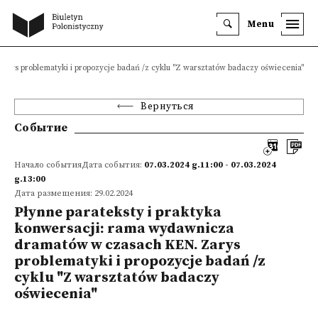
Menu
arys problematyki i propozycje badań /z cyklu "Z warsztatów badaczy oświecenia"
Вернуться
Событие
Начало событияДата события:
07.03.2024 g.11:00 - 07.03.2024
g.13:00
Дата размещения: 29.02.2024
Płynne parateksty i praktyka
konwersacji: rama wydawnicza
dramatów w czasach KEN. Zarys
problematyki i propozycje badań /z
cyklu "Z warsztatów badaczy
oświecenia"