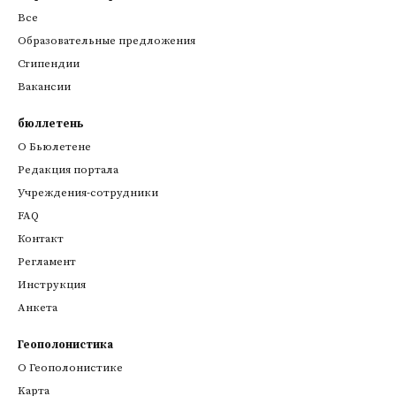
Все
Образовательные предложения
Стипендии
Вакансии
бюллетень
О Бьюлетене
Редакция портала
Учреждения-сотрудники
FAQ
Контакт
Регламент
Инструкция
Анкета
Геополонистика
О Геополонистике
Kарта