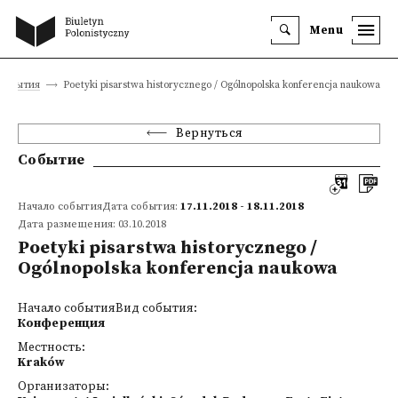
Menu
События
Poetyki pisarstwa historycznego / Ogólnopolska konferencja naukowa
Вернуться
Событие
Начало событияДата события:
17.11.2018 - 18.11.2018
Дата размещения: 03.10.2018
Poetyki pisarstwa historycznego /
Ogólnopolska konferencja naukowa
Начало событияВид события:
Конференция
Местность:
Kraków
Организаторы: