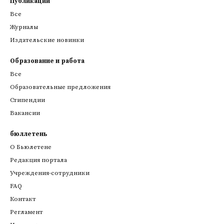
Публикации
Все
Журналы
Издательские новинки
Образование и работа
Все
Образовательные предложения
Стипендии
Вакансии
бюллетень
О Бьюлетене
Редакция портала
Учреждения-сотрудники
FAQ
Контакт
Регламент