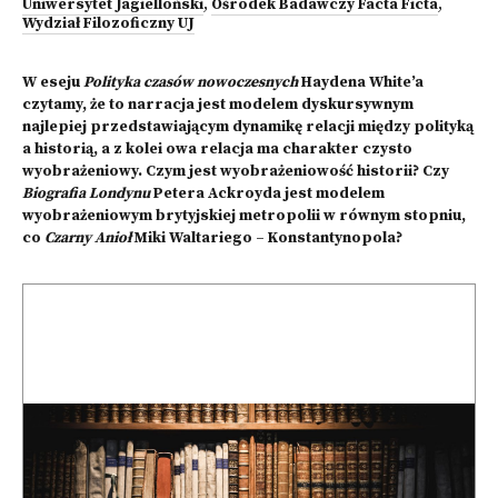
Uniwersytet Jagielloński
,
Ośrodek Badawczy Facta Ficta
,
Wydział Filozoficzny UJ
W eseju
Polityka czasów nowoczesnych
Haydena White’a
czytamy, że to narracja jest modelem dyskursywnym
najlepiej przedstawiającym dynamikę relacji między polityką
a historią, a z kolei owa relacja ma charakter czysto
wyobrażeniowy. Czym jest wyobrażeniowość historii? Czy
Biografia Londynu
Petera Ackroyda jest modelem
wyobrażeniowym brytyjskiej metropolii w równym stopniu,
co
Czarny Anioł
Miki Waltariego – Konstantynopola?