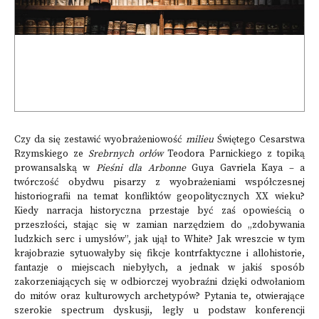
Czy da się zestawić wyobrażeniowość
milieu
Świętego Cesarstwa
Rzymskiego ze
Srebrnych orłów
Teodora Parnickiego z topiką
prowansalską w
Pieśni dla Arbonne
Guya Gavriela Kaya – a
twórczość obydwu pisarzy z wyobrażeniami współczesnej
historiografii na temat konfliktów geopolitycznych XX wieku?
Kiedy narracja historyczna przestaje być zaś opowieścią o
przeszłości, stając się w zamian narzędziem do „zdobywania
ludzkich serc i umysłów”, jak ujął to White? Jak wreszcie w tym
krajobrazie sytuowałyby się fikcje kontrfaktyczne i allohistorie,
fantazje o miejscach niebyłych, a jednak w jakiś sposób
zakorzeniających się w odbiorczej wyobraźni dzięki odwołaniom
do mitów oraz kulturowych archetypów? Pytania te, otwierające
szerokie spectrum dyskusji, legły u podstaw konferencji