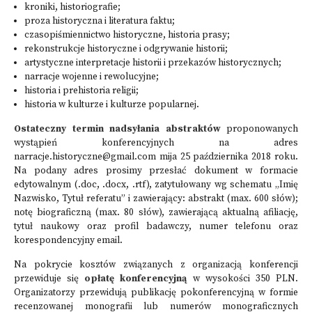
kroniki, historiografie;
proza historyczna i literatura faktu;
czasopiśmiennictwo historyczne, historia prasy;
rekonstrukcje historyczne i odgrywanie historii;
artystyczne interpretacje historii i przekazów historycznych;
narracje wojenne i rewolucyjne;
historia i prehistoria religii;
historia w kulturze i kulturze popularnej.
Ostateczny termin nadsyłania abstraktów
proponowanych
wystąpień konferencyjnych na adres
narracje.historyczne@gmail.com
mija 25 października 2018 roku.
Na podany adres prosimy przesłać dokument w formacie
edytowalnym (.doc, .docx, .rtf), zatytułowany wg schematu „Imię
Nazwisko, Tytuł referatu” i zawierający: abstrakt (max. 600 słów);
notę biograficzną (max. 80 słów), zawierającą aktualną afiliację,
tytuł naukowy oraz profil badawczy, numer telefonu oraz
korespondencyjny email.
Na pokrycie kosztów związanych z organizacją konferencji
przewiduje się
opłatę konferencyjną
w wysokości 350 PLN.
Organizatorzy przewidują publikację pokonferencyjną w formie
recenzowanej monografii lub numerów monograficznych