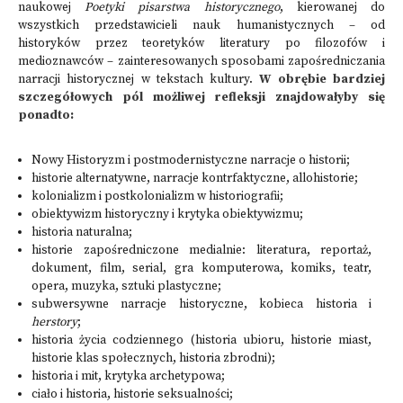
naukowej
Poetyki pisarstwa historycznego
, kierowanej do
wszystkich przedstawicieli nauk humanistycznych – od
historyków przez teoretyków literatury po filozofów i
medioznawców – zainteresowanych sposobami zapośredniczania
narracji historycznej w tekstach kultury.
W obrębie bardziej
szczegółowych pól możliwej refleksji znajdowałyby się
ponadto:
Nowy Historyzm i postmodernistyczne narracje o historii;
historie alternatywne, narracje kontrfaktyczne, allohistorie;
kolonializm i postkolonializm w historiografii;
obiektywizm historyczny i krytyka obiektywizmu;
historia naturalna;
historie zapośredniczone medialnie: literatura, reportaż,
dokument, film, serial, gra komputerowa, komiks, teatr,
opera, muzyka, sztuki plastyczne;
subwersywne narracje historyczne, kobieca historia i
herstory
;
historia życia codziennego (historia ubioru, historie miast,
historie klas społecznych, historia zbrodni);
historia i mit, krytyka archetypowa;
ciało i historia, historie seksualności;