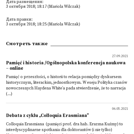
Дата размещения:
3 октября 2018; 18:17 (Mariola Wilczak)
Дата правки:
3 октября 2018; 18:25 (Mariola Wilczak)
Смотреть также
27.09.2021
Pamięć i historia /Ogólnopolska konferencja naukowa
– online
Pamięć o przeszłości, o historii to relacja pomiędzy dyskursem
historycznym, literackim, jednostkowym. W eseju Polityka czasów
nowoczesnych Haydena White’a pada stwierdzenie, że to narracja
(...)
06.05.2021
Debata z cyklu „Colloquia Erasmiana”
Colloquia Erasmiana (pamięci prof. dra hab. Erazma Kuźmy) to
interdyscyplinarne spotkania dla doktorantów (i nie tylko)