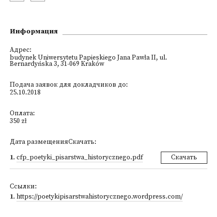
Информация
Адрес:
budynek Uniwersytetu Papieskiego Jana Pawła II, ul.
Bernardyńska 3, 31-069 Kraków
Подача заявок для докладчиков до:
25.10.2018
Оплата:
350 zł
Дата размещенияСкачать:
1
.
cfp_poetyki_pisarstwa_historycznego.pdf
Скачать
Ссылки:
1
.
https://poetykipisarstwahistorycznego.wordpress.com/