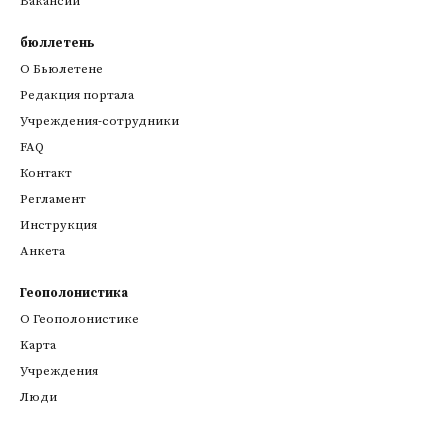
Вакансии
бюллетень
О Бьюлетене
Редакция портала
Учреждения-сотрудники
FAQ
Контакт
Регламент
Инструкция
Анкета
Геополонистика
О Геополонистике
Kарта
Учреждения
Люди