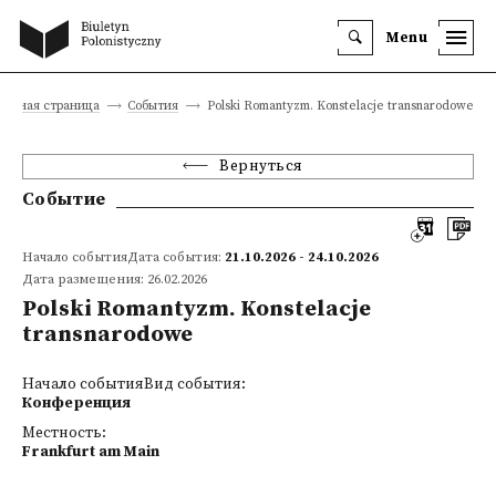
Menu
лавная страница
События
Polski Romantyzm. Konstelacje transnarodowe
Вернуться
Событие
Начало событияДата события:
21.10.2026 - 24.10.2026
Дата размещения: 26.02.2026
Polski Romantyzm. Konstelacje
transnarodowe
Начало событияВид события:
Конференция
Местность:
Frankfurt am Main