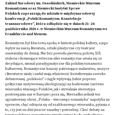
Zakład Narodowy im. Ossolińskich, Niemieckie Muzeum
Romantyzmu oraz Niemiecki Instytut Spraw
Polskich zapraszają do udziału w międzynarodowej
konferencji „Polski Romantyzm. Konstelacje
transnarodowe”, która odbędzie się w dniach 21–24
października 2026 r. w Niemieckim Muzeum Romantyzmu we
Frankfurcie nad Menem.
Romantyzm był kluczową epoką w historii polskiej kultury, a jego
wpływ na naszą literaturę, sztuki plastyczne czy teatr jest
zauważalny do dzisiaj. Nie bez powodu pierwszą połowę XIX
stulecia i dominujące wówczas idee romantyczne uważa się za
decydujące, niemal paradygmatyczne dla polskiej tożsamości
kulturowej. Romantyczne kanony patronujące malarstwu, muzyce
i literaturze miały i nadal mają właściwość kształtowania szeroko
definiowanej „polskości” i ciągle wpływają (także poprzez
politycznie motywowaną ideologizację) na budowanie zarówno
wizerunku własnego Polaków, jak i utrwalanie stereotypu
postrzegania nas w Europie i poza nią. Nierzadko jednak ten
ugruntowany obraz „Polaka – wiecznego romantyka” napotyka na
sprzeciw, chęć odcięcia się od szablonowego wizerunku, pytania o
to, czy jest on dziś jeszcze zasadny i potrzebny. Choć debaty na