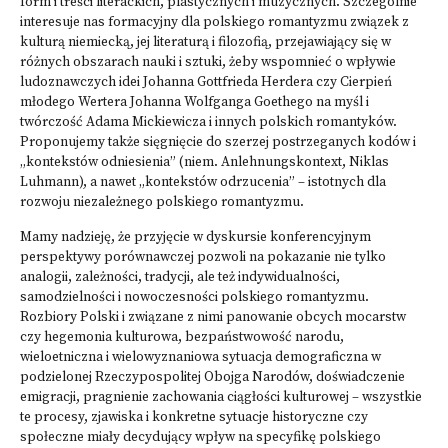
form i treści literackich, plastycznych i muzycznych. Szczególnie
interesuje nas formacyjny dla polskiego romantyzmu związek z
kulturą niemiecką, jej literaturą i filozofią, przejawiający się w
różnych obszarach nauki i sztuki, żeby wspomnieć o wpływie
ludoznawczych idei Johanna Gottfrieda Herdera czy Cierpień
młodego Wertera Johanna Wolfganga Goethego na myśl i
twórczość Adama Mickiewicza i innych polskich romantyków.
Proponujemy także sięgnięcie do szerzej postrzeganych kodów i
„kontekstów odniesienia” (niem. Anlehnungskontext, Niklas
Luhmann), a nawet „kontekstów odrzucenia” – istotnych dla
rozwoju niezależnego polskiego romantyzmu.
Mamy nadzieję, że przyjęcie w dyskursie konferencyjnym
perspektywy porównawczej pozwoli na pokazanie nie tylko
analogii, zależności, tradycji, ale też indywidualności,
samodzielności i nowoczesności polskiego romantyzmu.
Rozbiory Polski i związane z nimi panowanie obcych mocarstw
czy hegemonia kulturowa, bezpaństwowość narodu,
wieloetniczna i wielowyznaniowa sytuacja demograficzna w
podzielonej Rzeczypospolitej Obojga Narodów, doświadczenie
emigracji, pragnienie zachowania ciągłości kulturowej – wszystkie
te procesy, zjawiska i konkretne sytuacje historyczne czy
społeczne miały decydujący wpływ na specyfikę polskiego