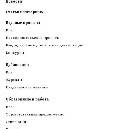
Новости
Статьи и интервью
Научные проекты
Все
Исследовательские проекты
Кандидатские и докторские диссертации
Конкурсы
Публикации
Все
Журналы
Издательские новинки
Образование и работа
Все
Образовательные предложения
Стипендии