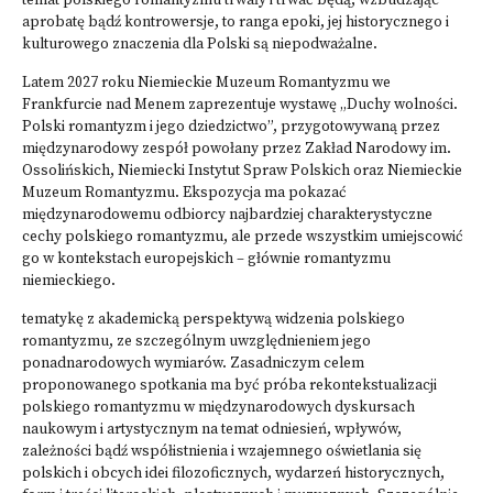
temat polskiego romantyzmu trwały i trwać będą, wzbudzając
aprobatę bądź kontrowersje, to ranga epoki, jej historycznego i
kulturowego znaczenia dla Polski są niepodważalne.
Latem 2027 roku Niemieckie Muzeum Romantyzmu we
Frankfurcie nad Menem zaprezentuje wystawę „Duchy wolności.
Polski romantyzm i jego dziedzictwo”, przygotowywaną przez
międzynarodowy zespół powołany przez Zakład Narodowy im.
Ossolińskich, Niemiecki Instytut Spraw Polskich oraz Niemieckie
Muzeum Romantyzmu. Ekspozycja ma pokazać
międzynarodowemu odbiorcy najbardziej charakterystyczne
cechy polskiego romantyzmu, ale przede wszystkim umiejscowić
go w kontekstach europejskich – głównie romantyzmu
niemieckiego.
tematykę z akademicką perspektywą widzenia polskiego
romantyzmu, ze szczególnym uwzględnieniem jego
ponadnarodowych wymiarów. Zasadniczym celem
proponowanego spotkania ma być próba rekontekstualizacji
polskiego romantyzmu w międzynarodowych dyskursach
naukowym i artystycznym na temat odniesień, wpływów,
zależności bądź współistnienia i wzajemnego oświetlania się
polskich i obcych idei filozoficznych, wydarzeń historycznych,