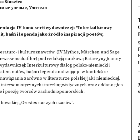
wa Staszica
имые ученые
,
Учителя
entacja IV tomu serii wydawniczej: "Interkulturowy
t, baśń i legenda jako źródło inspiracji poetów,
S
P
, literaturo- i kulturoznawców (IV Mythos, Märchen und Sage
ulturwissenschaftler) pod redakcją naukową Katarzyny Joanny
p
wydawniczej: Interkulturowy dialog polsko-niemiecki i
matem mitów, baśni i legend analizując je w kontekście
awiązania zarówno w literaturze polskiej jak i niemieckiej.
intersemiotycznych i interlingwistycznych oraz oddano głos
nie i poezję twórców zachodniopomorskich.
abowskiej „Orestes naszych czasów”.