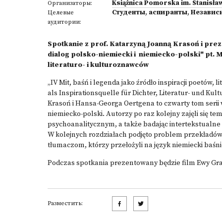
Książnica Pomorska im. Stanisła
Организаторы:
Студенты
,
аспиранты
,
Независ
Целевые
аудитории:
Spotkanie z prof. Katarzyną Joanną Krasoń i prez
dialog polsko-niemiecki i niemiecko-polski" pt. Mi
literaturo- i kulturoznawców
„IV Mit, baśń i legenda jako źródło inspiracji poetów
als Inspirationsquelle für Dichter, Literatur- und K
Krasoń i Hansa-Georga Oertgena to czwarty tom serii 
niemiecko-polski. Autorzy po raz kolejny zajęli się te
psychoanalitycznym, a także badając intertekstualne n
W kolejnych rozdziałach podjęto problem przekładów 
tłumaczom, którzy przełożyli na język niemiecki baś
Podczas spotkania prezentowany będzie film Ewy Gr
Разместить: