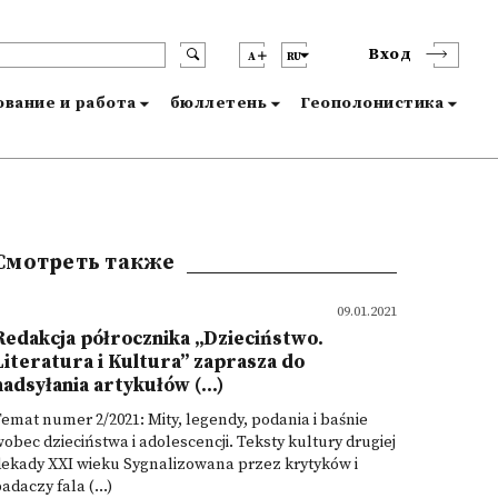
Вход
A
RU
вание и работа
бюллетень
Геополонистика
Смотреть также
09.01.2021
Redakcja półrocznika „Dzieciństwo.
Literatura i Kultura” zaprasza do
nadsyłania artykułów (...)
emat numer 2/2021: Mity, legendy, podania i baśnie
obec dzieciństwa i adolescencji. Teksty kultury drugiej
ekady XXI wieku Sygnalizowana przez krytyków i
adaczy fala (...)