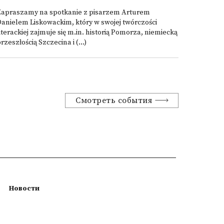
Zapraszamy na spotkanie z pisarzem Arturem
anielem Liskowackim, który w swojej twórczości
iterackiej zajmuje się m.in. historią Pomorza, niemiecką
rzeszłością Szczecina i (...)
Смотреть события
Новости