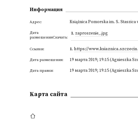
Информация
Książnica Pomorska im. S. Staszica 
Адрес:
Дата
1
.
zaproszenie_.jpg
размещенияСкачать:
1
.
https://www.ksiaznica.szczecin
Ссылки:
19 марта 2019; 19:15 (Agnieszka Sz
Дата размещения:
19 марта 2019; 19:15 (Agnieszka Sz
Дата правки:
Kарта сайта