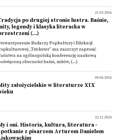
21.03.2016
Tradycja po drugiej stronie lustra. Baśnie,
mity, legendy i klasyka literacka w
przestrzeni (...)
towarzyszenie Badaczy Popkultury i Edukacji
opkulturowej „Trickster” ma zaszczyt zaprosić
Państwa na ogólnopolską konferencję naukową
oświęconą obecności baśni, mitów, (...)
09.04.2016
Mity założycielskie w literaturze XIX
wieku
22.11.2024
My i oni. Historia, kultura, literatura -
spotkanie z pisarzem Arturem Danielem
Liskowackim