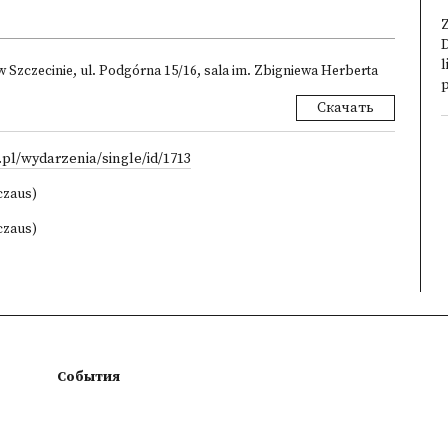
D
l
w Szczecinie, ul. Podgórna 15/16, sala im. Zbigniewa Herberta
p
Скачать
.pl/wydarzenia/single/id/1713
czaus)
czaus)
События