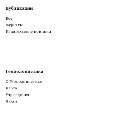
Публикации
Все
Журналы
Издательские новинки
Геополонистика
О Геополонистике
Kарта
Учреждения
Люди