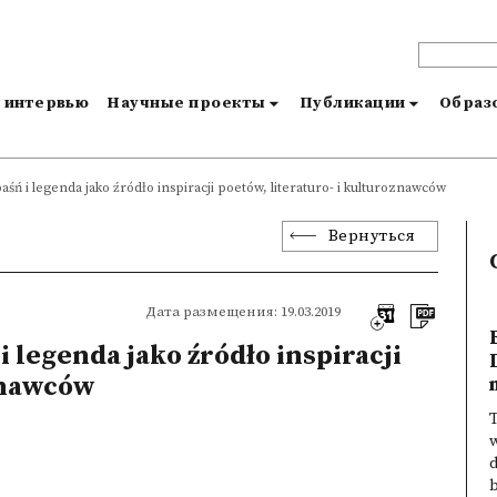
и интервью
Научные проекты
Публикации
Образо
baśń i legenda jako źródło inspiracji poetów, literaturo- i kulturoznawców
Вернуться
Дата размещения: 19.03.2019
i legenda jako źródło inspiracji
oznawców
T
w
d
b