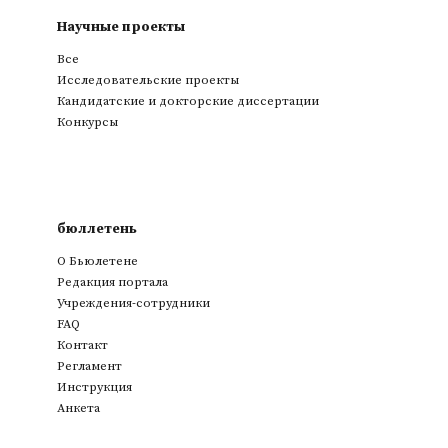
Научные проекты
Все
Исследовательские проекты
Кандидатские и докторские диссертации
Конкурсы
бюллетень
О Бьюлетене
Редакция портала
Учреждения-сотрудники
FAQ
Контакт
Регламент
Инструкция
Анкета