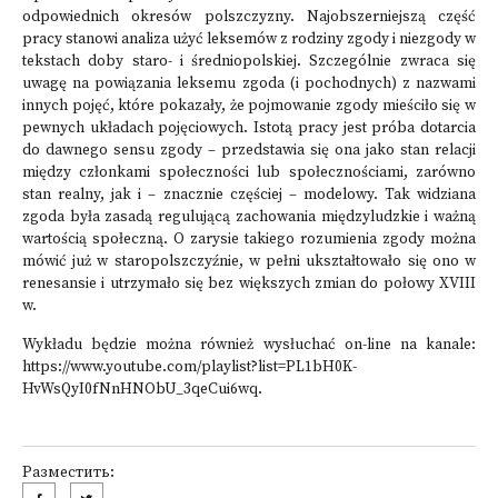
odpowiednich okresów polszczyzny. Najobszerniejszą część
pracy stanowi analiza użyć leksemów z rodziny zgody i niezgody w
tekstach doby staro- i średniopolskiej. Szczególnie zwraca się
uwagę na powiązania leksemu zgoda (i pochodnych) z nazwami
innych pojęć, które pokazały, że pojmowanie zgody mieściło się w
pewnych układach pojęciowych. Istotą pracy jest próba dotarcia
do dawnego sensu zgody – przedstawia się ona jako stan relacji
między członkami społeczności lub społecznościami, zarówno
stan realny, jak i – znacznie częściej – modelowy. Tak widziana
zgoda była zasadą regulującą zachowania międzyludzkie i ważną
wartością społeczną. O zarysie takiego rozumienia zgody można
mówić już w staropolszczyźnie, w pełni ukształtowało się ono w
renesansie i utrzymało się bez większych zmian do połowy XVIII
w.
Wykładu będzie można również wysłuchać on-line na kanale:
https://www.youtube.com/playlist?list=PL1bH0K-
HvWsQyI0fNnHNObU_3qeCui6wq
.
Разместить: