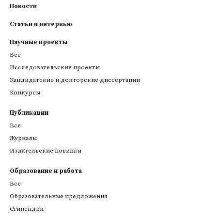
Новости
Статьи и интервью
Научные проекты
Все
Исследовательские проекты
Кандидатские и докторские диссертации
Конкурсы
Публикации
Все
Журналы
Издательские новинки
Образование и работа
Все
Образовательные предложения
Стипендии