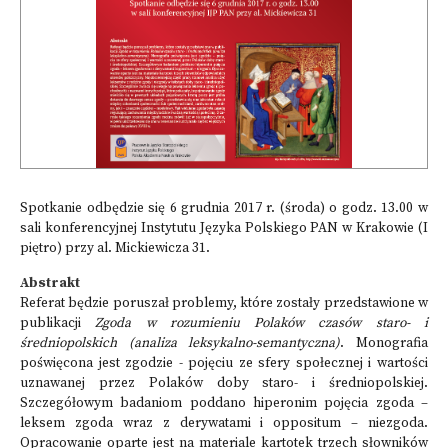
Spotkanie odbędzie się 6 grudnia 2017 r. (środa) o godz. 13.00 w
sali konferencyjnej Instytutu Języka Polskiego PAN w Krakowie (I
piętro) przy al. Mickiewicza 31.
Abstrakt
Referat będzie poruszał problemy, które zostały przedstawione w
publikacji
Zgoda w rozumieniu Polaków czasów staro- i
średniopolskich (analiza leksykalno-semantyczna)
. Monografia
poświęcona jest zgodzie - pojęciu ze sfery społecznej i wartości
uznawanej przez Polaków doby staro- i średniopolskiej.
Szczegółowym badaniom poddano hiperonim pojęcia zgoda –
leksem zgoda wraz z derywatami i oppositum – niezgoda.
Opracowanie oparte jest na materiale kartotek trzech słowników