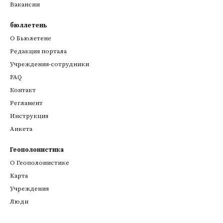
Вакансии
бюллетень
О Бьюлетене
Редакция портала
Учреждения-сотрудники
FAQ
Контакт
Регламент
Инструкция
Анкета
Геополонистика
О Геополонистике
Kарта
Учреждения
Люди