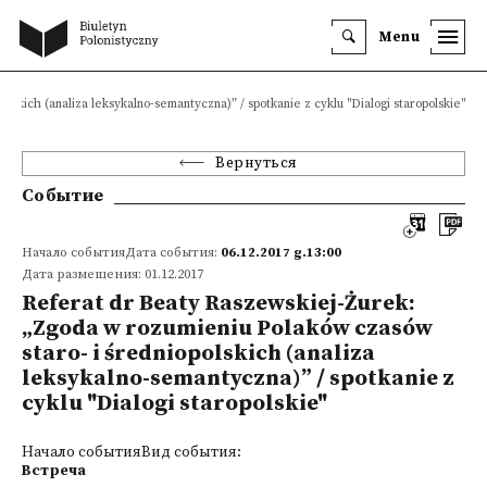
Menu
skich (analiza leksykalno-semantyczna)” / spotkanie z cyklu "Dialogi staropolskie"
Вернуться
Событие
Начало событияДата события:
06.12.2017 g.13:00
Дата размещения: 01.12.2017
Referat dr Beaty Raszewskiej-Żurek:
„Zgoda w rozumieniu Polaków czasów
staro- i średniopolskich (analiza
leksykalno-semantyczna)” / spotkanie z
cyklu "Dialogi staropolskie"
Начало событияВид события:
Встреча