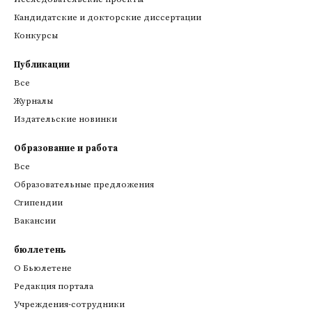
Кандидатские и докторские диссертации
Конкурсы
Публикации
Все
Журналы
Издательские новинки
Образование и работа
Все
Образовательные предложения
Стипендии
Вакансии
бюллетень
О Бьюлетене
Редакция портала
Учреждения-сотрудники