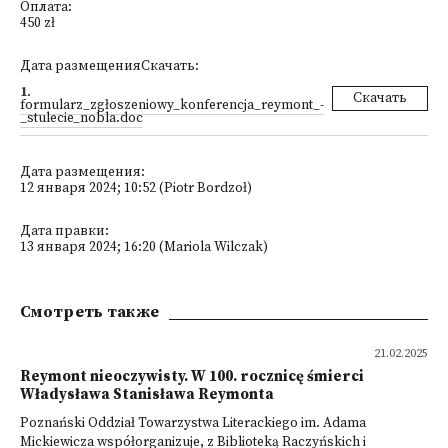
Оплата:
450 zł
Дата размещенияСкачать:
1
.
Скачать
formularz_zgłoszeniowy_konferencja_reymont_-
_stulecie_nobla.doc
Дата размещения:
12 января 2024; 10:52 (Piotr Bordzoł)
Дата правки:
13 января 2024; 16:20 (Mariola Wilczak)
Смотреть также
21.02.2025
Reymont nieoczywisty. W 100. rocznicę śmierci
Władysława Stanisława Reymonta
Poznański Oddział Towarzystwa Literackiego im. Adama
Mickiewicza współorganizuje, z Biblioteką Raczyńskich i