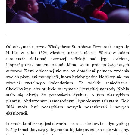
Od otrzymania przez Władysława Stanisława Reymonta nagrody
Nobla w roku 1924 wkrótce minie stulecie. Warto w takim
momencie dokonać szerszej refleksji nad jego dziełem,
biografią oraz stanem badań. Mimo wielu prac poświęconych
autorowi Ziemi obiecanej nie ma on dotąd ani pełnego wydania
swoich pism, ani monografii, która byłaby godna Noblisty, nie ma
również rzetelnego kalendarium. To wielkie zaniedbanie.
Chcielibyśmy, aby stulecie otrzymania literackiej nagrody Nobla
stało się okazją do ponowienia dyskusji o tym niezwykłym
pisarzu, obdarzonym samorodnym, żywiołowym talentem. Rok
2024 może być początkiem nowych poszukiwań i nowych
eksploracji.
Formuła konferencji jest otwarta – na uczestników i na dyscypliny;
każdy temat dotyczący Reymonta będzie przez nas mile widziany.