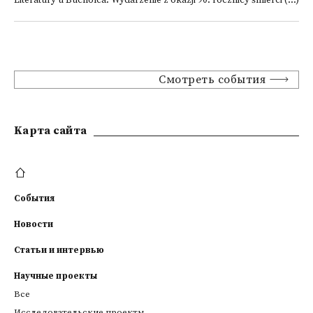
Literatury u Bucholca. Wydarzenie z okazji 90. rocznicy śmierci (...)
Смотреть события
Kарта сайта
События
Новости
Статьи и интервью
Научные проекты
Все
Исследовательские проекты