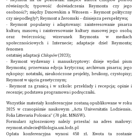
- Reymont na tle pokolenia: miejsce autora
Chłopów
pośród
rówieśnych; typowość doświadczenia Reymonta czy jego
osobność?; między Dmowskim a Witosem – Reymont polityczny
czy niepodległy?; Reymont a Żeromski – dzisiejsza perspektywa;
- Reymont popularny i adaptowany: zainteresowanie pisarza
kulturą masową i zainteresowanie kultury masowej jego osobą
oraz twórczością; wizerunek Reymonta w mediach
społecznościowych i Internecie; adaptacje dzieł Reymonta;
fenomen
ostatniej adaptacji
Chłopów
(2023);
- Reymont wydawany i manuskryptowy: dzieje wydań pism
Reymonta; przerwana edycja krytyczna; archiwum pisarza; jego
rękopisy: notatniki, nieukończone projekty, bruliony, czystopisy;
Reymont w ujęciu genetycznym;
- Reymont za granicą i w szkole: przekłady i recepcja; opinie i
recenzje; podstawa programowa i podręczniki.
Wszystkie materiały konferencyjne zostaną opublikowane w roku
2025 w czasopiśmie naukowym „Acta Universitatis Lodziensis.
Folia Litteraria Polonica” (70 pkt. MNiSW).
Formularz zgłoszeniowy należy przesłać na adres mailowy:
reymont.stulecie@filologia.uni.lodz.pl
Opłata konferencyjna wynosi 450 zł. Kwota ta zostanie