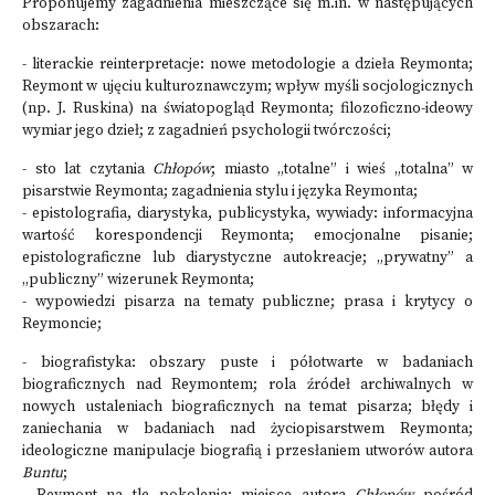
Proponujemy zagadnienia mieszczące się m.in. w następujących
obszarach:
- literackie reinterpretacje: nowe metodologie a dzieła Reymonta;
Reymont w ujęciu kulturoznawczym; wpływ myśli socjologicznych
(np. J. Ruskina) na światopogląd Reymonta; filozoficzno-ideowy
wymiar jego dzieł; z zagadnień psychologii twórczości;
- sto lat czytania
Chłopów
; miasto „totalne” i wieś „totalna” w
pisarstwie Reymonta; zagadnienia stylu i języka Reymonta;
- epistolografia, diarystyka, publicystyka, wywiady: informacyjna
wartość korespondencji Reymonta; emocjonalne pisanie;
epistolograficzne lub diarystyczne autokreacje; „prywatny” a
„publiczny” wizerunek Reymonta;
- wypowiedzi pisarza na tematy publiczne; prasa i krytycy o
Reymoncie;
- biografistyka: obszary puste i półotwarte w badaniach
biograficznych nad Reymontem; rola źródeł archiwalnych w
nowych ustaleniach biograficznych na temat pisarza; błędy i
zaniechania w badaniach nad życiopisarstwem Reymonta;
ideologiczne manipulacje biografią i przesłaniem utworów autora
Buntu
;