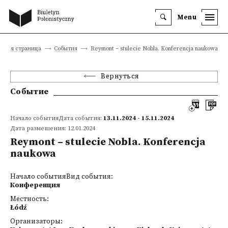
Menu
авная страница
События
Reymont – stulecie Nobla. Konferencja naukowa
Вернуться
Событие
Начало событияДата события:
13.11.2024 - 15.11.2024
Дата размещения: 12.01.2024
Reymont – stulecie Nobla. Konferencja
naukowa
Начало событияВид события:
Конференция
Местность:
Łódź
Организаторы: