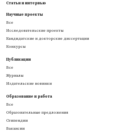
Статьи и интервью
Научные проекты
Все
Исследовательские проекты
Кандидатские и докторские диссертации
Конкурсы
Публикации
Все
Журналы
Издательские новинки
Образование и работа
Все
Образовательные предложения
Стипендии
Вакансии