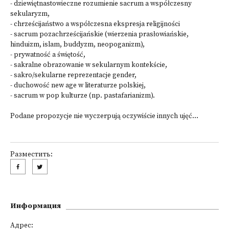
- dziewiętnastowieczne rozumienie sacrum a współczesny
sekularyzm,
- chrześcijaństwo a współczesna ekspresja religijności
- sacrum pozachrześcijańskie (wierzenia prasłowiańskie,
hinduizm, islam, buddyzm, neopoganizm),
- prywatność a świętość,
- sakralne obrazowanie w sekularnym kontekście,
- sakro/sekularne reprezentacje gender,
- duchowość new age w literaturze polskiej,
- sacrum w pop kulturze (np. pastafarianizm).
Podane propozycje nie wyczerpują oczywiście innych ujęć…
Разместить:
Информация
Адрес: