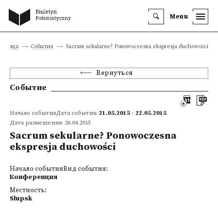
Menu
траница
События
Sacrum sekularne? Ponowoczesna ekspresja duchowości
Вернуться
Событие
Начало событияДата события:
21.05.2015 - 22.05.2015
Дата размещения: 26.04.2015
Sacrum sekularne? Ponowoczesna
ekspresja duchowości
Начало событияВид события:
Конференция
Местность:
Słupsk