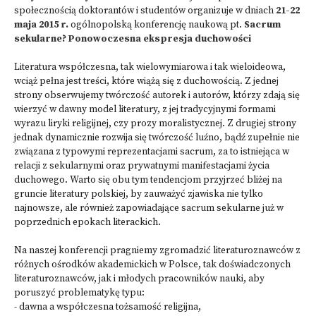
społecznością doktorantów i studentów organizuje w dniach
21-22
maja 2015 r.
ogólnopolską konferencję naukową pt.
Sacrum
sekularne? Ponowoczesna ekspresja duchowości
Literatura współczesna, tak wielowymiarowa i tak wieloideowa,
wciąż pełna jest treści, które wiążą się z duchowością. Z jednej
strony obserwujemy twórczość autorek i autorów, którzy zdają się
wierzyć w dawny model literatury, z jej tradycyjnymi formami
wyrazu liryki religijnej, czy prozy moralistycznej. Z drugiej strony
jednak dynamicznie rozwija się twórczość luźno, bądź zupełnie nie
związana z typowymi reprezentacjami sacrum, za to istniejąca w
relacji z sekularnymi oraz prywatnymi manifestacjami życia
duchowego. Warto się obu tym tendencjom przyjrzeć bliżej na
gruncie literatury polskiej, by zauważyć zjawiska nie tylko
najnowsze, ale również zapowiadające sacrum sekularne już w
poprzednich epokach literackich.
Na naszej konferencji pragniemy zgromadzić literaturoznawców z
różnych ośrodków akademickich w Polsce, tak doświadczonych
literaturoznawców, jak i młodych pracowników nauki, aby
poruszyć problematykę typu:
- dawna a współczesna tożsamość religijna,