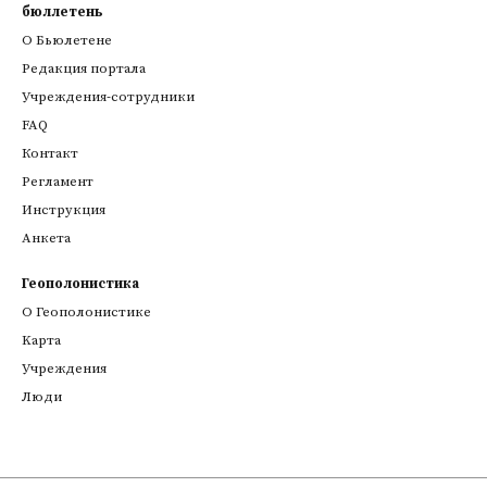
бюллетень
О Бьюлетене
Редакция портала
Учреждения-сотрудники
FAQ
Контакт
Регламент
Инструкция
Анкета
Геополонистика
О Геополонистике
Kарта
Учреждения
Люди