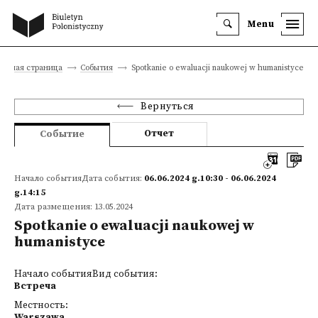
Menu
лавная страница
События
Spotkanie o ewaluacji naukowej w humanistyce
Вернуться
Отчет
Событие
Начало событияДата события:
06.06.2024 g.10:30 - 06.06.2024
g.14:15
Дата размещения: 13.05.2024
Spotkanie o ewaluacji naukowej w
humanistyce
Начало событияВид события:
Встреча
Местность:
Warszawa