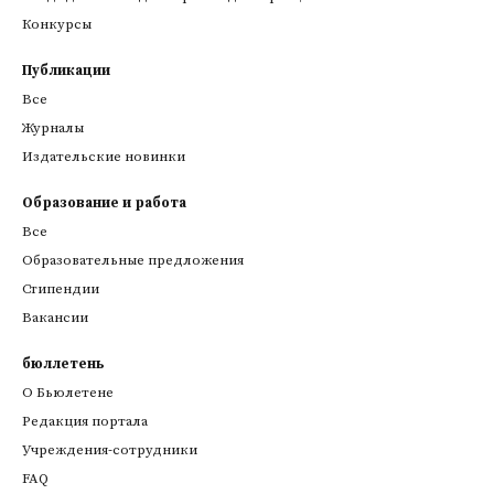
Конкурсы
Публикации
Все
Журналы
Издательские новинки
Образование и работа
Все
Образовательные предложения
Стипендии
Вакансии
бюллетень
О Бьюлетене
Редакция портала
Учреждения-сотрудники
FAQ