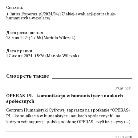
Ссылки:
1
.
https://operas.pl/2024/04/17/jakiej-ewaluacji-potrzebuje-
humanistyka-w-polsce/
Дата размещения:
13 мая 2024; 17:55 (Mariola Wilczak)
Дата правки:
17 июня 2024; 15:26 (Mariola Wilczak)
Смотреть также
27.05.2021
OPERAS-PL - komunikacja w humanistyce i naukach
społecznych
Centrum Humanistyki Cyfrowej zaprasza na spotkanie “OPERAS-
PL - komunikacja w humanistyce i naukach społecznych”, na
którym zainauguruje polską odsłonę OPERAS, czyli inicjatywy (...)
27.10.2020