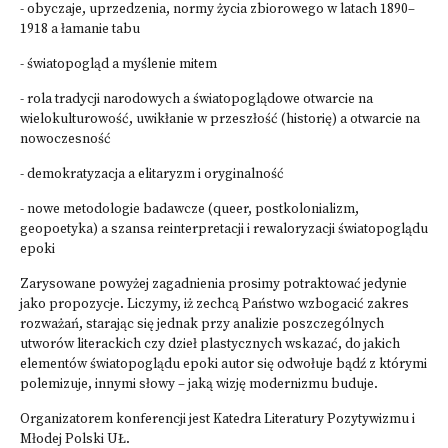
- obyczaje, uprzedzenia, normy życia zbiorowego w latach 1890–
1918 a łamanie tabu
- światopogląd a myślenie mitem
- rola tradycji narodowych a światopoglądowe otwarcie na
wielokulturowość, uwikłanie w przeszłość (historię) a otwarcie na
nowoczesność
- demokratyzacja a elitaryzm i oryginalność
- nowe metodologie badawcze (queer, postkolonializm,
geopoetyka) a szansa reinterpretacji i rewaloryzacji światopoglądu
epoki
Zarysowane powyżej zagadnienia prosimy potraktować jedynie
jako propozycje. Liczymy, iż zechcą Państwo wzbogacić zakres
rozważań, starając się jednak przy analizie poszczególnych
utworów literackich czy dzieł plastycznych wskazać, do jakich
elementów światopoglądu epoki autor się odwołuje bądź z którymi
polemizuje, innymi słowy – jaką wizję modernizmu buduje.
Organizatorem konferencji jest Katedra Literatury Pozytywizmu i
Młodej Polski UŁ.