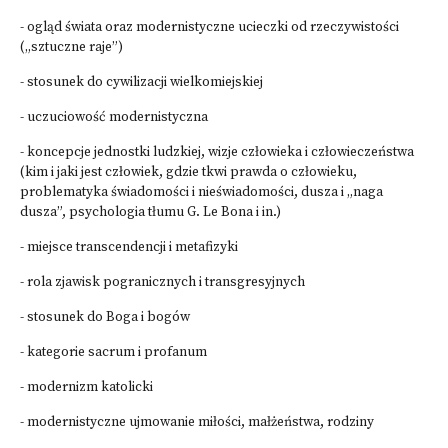
- ogląd świata oraz modernistyczne ucieczki od rzeczywistości
(„sztuczne raje”)
- stosunek do cywilizacji wielkomiejskiej
- uczuciowość modernistyczna
- koncepcje jednostki ludzkiej, wizje człowieka i człowieczeństwa
(kim i jaki jest człowiek, gdzie tkwi prawda o człowieku,
problematyka świadomości i nieświadomości, dusza i „naga
dusza”, psychologia tłumu G. Le Bona i in.)
- miejsce transcendencji i metafizyki
- rola zjawisk pogranicznych i transgresyjnych
- stosunek do Boga i bogów
- kategorie sacrum i profanum
- modernizm katolicki
- modernistyczne ujmowanie miłości, małżeństwa, rodziny