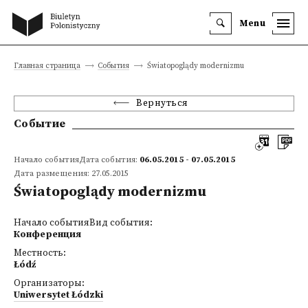
Menu
Главная страница
События
Światopoglądy modernizmu
Вернуться
Событие
Начало событияДата события:
06.05.2015 - 07.05.2015
Дата размещения: 27.05.2015
Światopoglądy modernizmu
Начало событияВид события:
Конференция
Местность:
Łódź
Организаторы:
Uniwersytet Łódzki