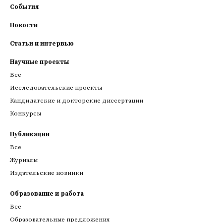
События
Новости
Статьи и интервью
Научные проекты
Все
Исследовательские проекты
Кандидатские и докторские диссертации
Конкурсы
Публикации
Все
Журналы
Издательские новинки
Образование и работа
Все
Образовательные предложения