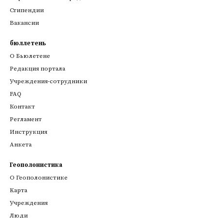
Стипендии
Вакансии
бюллетень
О Бьюлетене
Редакция портала
Учреждения-сотрудники
FAQ
Контакт
Регламент
Инструкция
Анкета
Геополонистика
О Геополонистике
Kарта
Учреждения
Люди