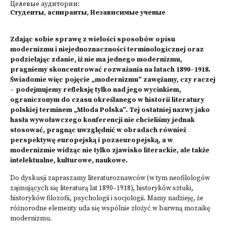
Целевые аудитории:
Студенты
,
аспиранты
,
Независимые ученые
Zdając sobie sprawę z wielości sposobów opisu
modernizmu i niejednoznaczności terminologicznej oraz
podzielając zdanie, iż nie ma jednego modernizmu,
pragniemy skoncentrować rozważania na latach 1890–1918.
Świadomie więc pojęcie „modernizmu” zawężamy, czy raczej
– podejmujemy refleksję tylko nad jego wycinkiem,
ograniczonym do czasu określanego w historii literatury
polskiej terminem „Młoda Polska”. Tej ostatniej nazwy jako
hasła wywoławczego konferencji nie chcieliśmy jednak
stosować, pragnąc uwzględnić w obradach również
perspektywę europejską i pozaeuropejską, a w
modernizmie widząc nie tylko zjawisko literackie, ale także
intelektualne, kulturowe, naukowe.
Do dyskusji zapraszamy literaturoznawców (w tym neofilologów
zajmujących się literaturą lat 1890–1918), historyków sztuki,
historyków filozofii, psychologii i socjologii. Mamy nadzieję, że
różnorodne elementy uda się wspólnie złożyć w barwną mozaikę
modernizmu.