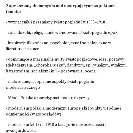
Zapraszamy do namysłu nad następującymi aspektami
tematu:
- wyznaczniki i przemiany światopoglądu lat 1890–1918
- rola filozofii, religii, nauki w budowaniu światopoglądu epoki
- inspiracje filozoficzne, psychologiczne i socjologiczne w
literaturze i sztuce
- dominujące a marginalne nurty światopoglądowe, idee, postawy
(dekadentyzm, „choroba wieku”, dandyzm, spirytualizm, witalizm,
katastrofizm, socjalizm i in.) – porównanie, ocena
- mało znane, nieopisane aspekty światopoglądu
modernistycznego
- Młoda Polska a paradygmat modernistyczny
- modernizm polski a modernizm europejski (punkty wspólne i
odmienności światopoglądów)
- modernizm lat 1890–1918 a kategorie nowoczesności i
awangardowości