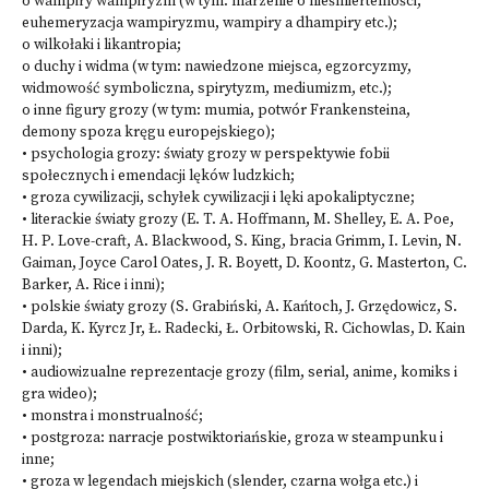
o wampiry wampiryzm (w tym: marzenie o nieśmiertelności,
euhemeryzacja wampiryzmu, wampiry a dhampiry etc.);
o wilkołaki i likantropia;
o duchy i widma (w tym: nawiedzone miejsca, egzorcyzmy,
widmowość symboliczna, spirytyzm, mediumizm, etc.);
o inne figury grozy (w tym: mumia, potwór Frankensteina,
demony spoza kręgu europejskiego);
• psychologia grozy: światy grozy w perspektywie fobii
społecznych i emendacji lęków ludzkich;
• groza cywilizacji, schyłek cywilizacji i lęki apokaliptyczne;
• literackie światy grozy (E. T. A. Hoffmann, M. Shelley, E. A. Poe,
H. P. Love-craft, A. Blackwood, S. King, bracia Grimm, I. Levin, N.
Gaiman, Joyce Carol Oates, J. R. Boyett, D. Koontz, G. Masterton, C.
Barker, A. Rice i inni);
• polskie światy grozy (S. Grabiński, A. Kańtoch, J. Grzędowicz, S.
Darda, K. Kyrcz Jr, Ł. Radecki, Ł. Orbitowski, R. Cichowlas, D. Kain
i inni);
• audiowizualne reprezentacje grozy (film, serial, anime, komiks i
gra wideo);
• monstra i monstrualność;
• postgroza: narracje postwiktoriańskie, groza w steampunku i
inne;
• groza w legendach miejskich (slender, czarna wołga etc.) i