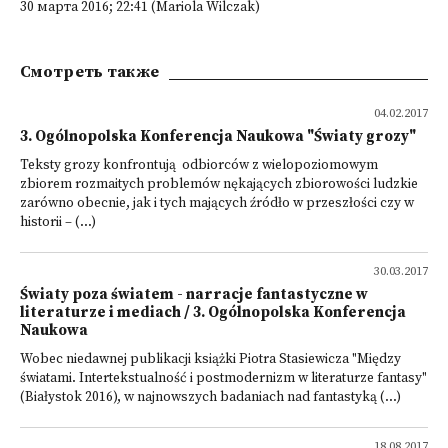
30 марта 2016; 22:41 (Mariola Wilczak)
Смотреть также
04.02.2017
3. Ogólnopolska Konferencja Naukowa "Światy grozy"
Teksty grozy konfrontują odbiorców z wielopoziomowym
zbiorem rozmaitych problemów nękających zbiorowości ludzkie
zarówno obecnie, jak i tych mających źródło w przeszłości czy w
historii – (...)
30.03.2017
Światy poza światem - narracje fantastyczne w
literaturze i mediach / 3. Ogólnopolska Konferencja
Naukowa
Wobec niedawnej publikacji książki Piotra Stasiewicza "Między
światami. Intertekstualność i postmodernizm w literaturze fantasy"
(Białystok 2016), w najnowszych badaniach nad fantastyką (...)
18.08.2017