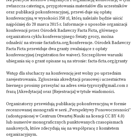
Na pokrycie kosztów związanych z organizacją konferencji, w tym
zwłaszcza cateringu, przygotowania materiałów dla uczestników
oraz publikacji pokonferencyjnej, przewi-duje się opłatę
konferencyjną w wysokości 350 zł, którą należało będzie uiścić
najpóźniej do 20 marca 2015 r. Informacje o sposobie organizacji
konferencji przez Ośrodek Badawczy Facta Ficta, głównego
organizatora cyklu konferencyjnego Światy grozy, można
odnaleźć na stronie
factaficta.org/konferencje
. Ośrodek Badawczy
Facta Ficta przewiduje dwa granty zwalniające z opłaty
konferencyjnej (registration fee waiver). Szczegółowe warunki
ubiegania się o grant opisane są na stronie:
facta-ficta.org/granty
Wstęp dla słuchaczy na konferencję jest wolny po uprzednim
zarejestrowaniu. Zgłoszenia akredytacji prasowej i uczestnictwa
biernego prosimy przesyłać na adres swia-tygrozy@gmail.com z
frazą [Akredytacja] oraz [Rejestracja] w tytule wiadomości.
Organizatorzy przewidują publikację pokonferencyjną w formie
recenzowanej monografii w serii „Perspektywy Ponowoczesności”
(udostępnionej w Centrum Otwartej Nauki na licencji CC BY 4.0)
lub numerów monograficznych punktowanych czasopismach
naukowych, które zdecydują się na współpracę z komitetem
organizacyjnym.