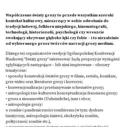
Współczesne światy grozy to przede wszystkim szeroki
kontekst kulturowy, mieszczący w sobie odwołania do
tradycji ludowej, folkloru miejskiego, kinematografii,
technologii, historiozofii, psychologii czy wreszcie
ewokujący skrywane głęboko lęki czy fobie – i to niezależnie
od wybieranego przez twórców narracji grozy medium.
Dlatego też organizatorów reedycji Ogólnopolskiej Konferencji
Naukowej "Światy grozy" interesować będą propozycje wystąpień
zgłębiających następujące – lub nimi inspirowane – obszary
tematyczne:
• sposoby konstrukcji światów grozy w filmie, serialu, komiksie,
grze wideo oraz literaturze grozy i horrorze;
• konwencjonalizacja i przełamywanie schematów grozy;
• antropologiczno-kulturowa konceptualizacja fenomenu grozy;
• groza a niesamowite (Unheimliche), inne i obce;
• antropologie grozy:
o zombie i pandemiczności zombiezmu (w tym: dyskurs
tanatyczny, antropologia śmierci, ekokrytyka zombie,
polityczność zombie etc.),