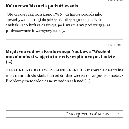
Kulturowa historia podróżowania
„Słownik języka polskiego PWN” definiuje podróż jako
„przebywanie drogi do jakiegoś odległego miejsca”. To
zaskakująco krótka definicja, jeśli weźmiemy pod uwagę, że
podróżowanie towarzyszy nam (...)
14.11.2016
Międzynarodowa Konferencja Naukowa "Wschód
muzułmański w ujęciu interdyscyplinarnym. Ludzie –
(...)
ZAGADNIENIA BADAWCZE KONFERENCJI: • Inspiracje orientalne
w literaturach słowiańskich od średniowiecza do współczesności. •
Problemy metodologiczne w badaniach nad (...)
Смотреть события