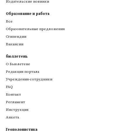
Издательские новинки
Образование и работа
Все
Образовательные предложения
Стипендии
Вакансии
бюллетень
О Бьюлетене
Редакция портала
Учреждения-сотрудники
FAQ
Контакт
Регламент
Инструкция
Анкета
Геополонистика