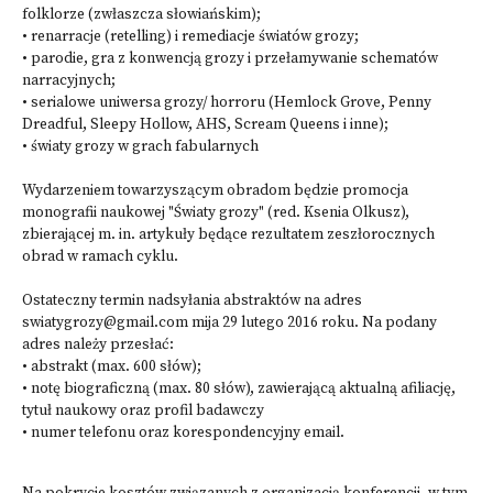
folklorze (zwłaszcza słowiańskim);
• renarracje (retelling) i remediacje światów grozy;
• parodie, gra z konwencją grozy i przełamywanie schematów
narracyjnych;
• serialowe uniwersa grozy/ horroru (Hemlock Grove, Penny
Dreadful, Sleepy Hollow, AHS, Scream Queens i inne);
• światy grozy w grach fabularnych
Wydarzeniem towarzyszącym obradom będzie promocja
monografii naukowej "Światy grozy" (red. Ksenia Olkusz),
zbierającej m. in. artykuły będące rezultatem zeszłorocznych
obrad w ramach cyklu.
Ostateczny termin nadsyłania abstraktów na adres
swiatygrozy@gmail.com mija 29 lutego 2016 roku. Na podany
adres należy przesłać:
• abstrakt (max. 600 słów);
• notę biograficzną (max. 80 słów), zawierającą aktualną afiliację,
tytuł naukowy oraz profil badawczy
• numer telefonu oraz korespondencyjny email.