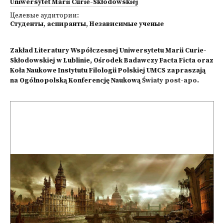
Uniwersytet Marii Curie-Skłodowskiej
Целевые аудитории:
Студенты
,
аспиранты
,
Независимые ученые
Zakład Literatury Współczesnej Uniwersytetu Marii Curie-
Skłodowskiej w Lublinie, Ośrodek Badawczy Facta Ficta oraz
Koła Naukowe Instytutu Filologii Polskiej UMCS zapraszają
na Ogólnopolską Konferencję Naukową
Światy post-apo.