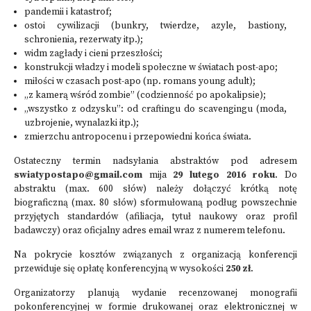
pandemii i katastrof;
ostoi cywilizacji (bunkry, twierdze, azyle, bastiony,
schronienia, rezerwaty itp.);
widm zagłady i cieni przeszłości;
konstrukcji władzy i modeli społeczne w światach post-apo;
miłości w czasach post-apo (np. romans young adult);
„z kamerą wśród zombie” (codzienność po apokalipsie);
„wszystko z odzysku”: od craftingu do scavengingu (moda,
uzbrojenie, wynalazki itp.);
zmierzchu antropocenu i przepowiedni końca świata.
Ostateczny termin nadsyłania abstraktów pod adresem
swiatypostapo@gmail.com
mija
29 lutego 2016 roku
. Do
abstraktu (max. 600 słów) należy dołączyć krótką notę
biograficzną (max. 80 słów) sformułowaną podług powszechnie
przyjętych standardów (afiliacja, tytuł naukowy oraz profil
badawczy) oraz oficjalny adres email wraz z numerem telefonu.
Na pokrycie kosztów związanych z organizacją konferencji
przewiduje się opłatę konferencyjną w wysokości
250 zł
.
Organizatorzy planują wydanie recenzowanej monografii
pokonferencyjnej w formie drukowanej oraz elektronicznej w