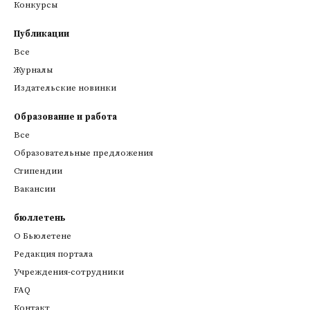
Конкурсы
Публикации
Все
Журналы
Издательские новинки
Образование и работа
Все
Образовательные предложения
Стипендии
Вакансии
бюллетень
О Бьюлетене
Редакция портала
Учреждения-сотрудники
FAQ
Контакт