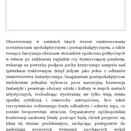
Obserwowany w ostatnich latach wzrost zainteresowania
scenariuszami apokaliptycznymi i postapokaliptycznymi, a także
rosnąca fascynacja obrazami stosunków społeczno-politycznych
w świecie po nuklearnej zagładzie czy wyniszczającej pandemii,
wskazuje na potrzebę podjęcia próby krytycznego namysłu nad
zjawiskiem traktowanym dotąd jedynie jako jeden z odłamów
światotwórstwa fantastycznego. Imaginarium postapokaliptyczne
wielokrotnie jednakże wykracza poza narracyjną konwencję
fantastyki i penetruje obszary sztuki i kultury w innych nurtach
artystycznych, rozbudzając wyobraźnię nie tylko wizją świata
upadłej cywilizacji i zmierzchu antropocenu, lecz także
rzeczywistości codziennego trudu odbudowy i odnowy tego, co
zostało bezpowrotnie ut­racone. Organizatorzy ogólnopolskiej
konferencji naukowej Światy post-apo będą chcieli przyjrzeć się
bliżej tej właśnie problematyce, zachęcając prelegentów do
nadesłania propozycji wystąpień os­cylujących wokół