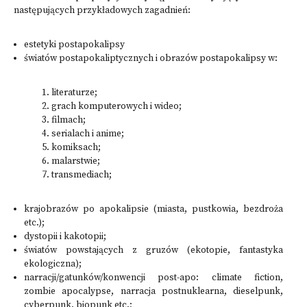
następujących przykładowych zagadnień:
estetyki postapokalipsy
światów postapokaliptycznych i obrazów postapokalipsy w:
literaturze;
grach komputerowych i wideo;
filmach;
serialach i anime;
komiksach;
malarstwie;
transmediach;
krajobrazów po apokalipsie (miasta, pustkowia, bezdroża
etc.);
dystopii i kakotopii;
światów powstających z gruzów (ekotopie, fantastyka
ekologiczna);
narracji/gatunków/konwencji post-apo: climate fiction,
zombie apocalypse, narracja postnuklearna, dieselpunk,
cyberpunk, biopunk etc.;