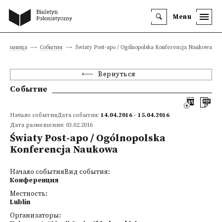
Menu
я страница
События
Światy Post-apo / Ogólnopolska Konferencja Naukowa
Вернуться
Событие
Начало событияДата события:
14.04.2016 - 15.04.2016
Дата размещения: 03.02.2016
Światy Post-apo / Ogólnopolska
Konferencja Naukowa
Начало событияВид события:
Конференция
Местность:
Lublin
Организаторы: