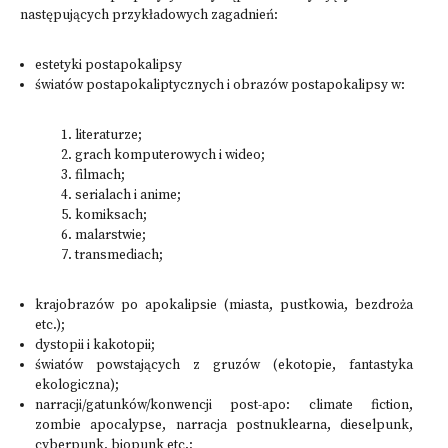
następujących przykładowych zagadnień:
estetyki postapokalipsy
światów postapokaliptycznych i obrazów postapokalipsy w:
literaturze;
grach komputerowych i wideo;
filmach;
serialach i anime;
komiksach;
malarstwie;
transmediach;
krajobrazów po apokalipsie (miasta, pustkowia, bezdroża
etc.);
dystopii i kakotopii;
światów powstających z gruzów (ekotopie, fantastyka
ekologiczna);
narracji/gatunków/konwencji post-apo: climate fiction,
zombie apocalypse, narracja postnuklearna, dieselpunk,
cyberpunk, biopunk etc.;