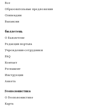
Все
Образовательные предложения
Стипендии
Вакансии
бюллетень
О Бьюлетене
Редакция портала
Учреждения-сотрудники
FAQ
Контакт
Регламент
Инструкция
Анкета
Геополонистика
О Геополонистике
Kарта