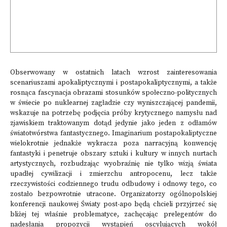
Obserwowany w ostatnich latach wzrost zainteresowania
scenariuszami apokaliptycznymi i postapokaliptycznymi, a także
rosnąca fascynacja obrazami stosunków społeczno-politycznych
w świecie po nuklearnej zagładzie czy wyniszczającej pandemii,
wskazuje na potrzebę podjęcia próby krytycznego namysłu nad
zjawiskiem traktowanym dotąd jedynie jako jeden z odłamów
światotwórstwa fantastycznego. Imaginarium postapokaliptyczne
wielokrotnie jednakże wykracza poza narracyjną konwencję
fantastyki i penetruje obszary sztuki i kultury w innych nurtach
artystycznych, rozbudzając wyobraźnię nie tylko wizją świata
upadłej cywilizacji i zmierzchu antropocenu, lecz także
rzeczywistości codziennego trudu odbudowy i odnowy tego, co
zostało bezpowrotnie ut­racone. Organizatorzy ogólnopolskiej
konferencji naukowej Światy post-apo będą chcieli przyjrzeć się
bliżej tej właśnie problematyce, zachęcając prelegentów do
nadesłania propozycji wystąpień os­cylujących wokół