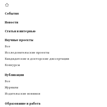
События
Новости
Статьи и интервью
Научные проекты
Все
Исследовательские проекты
Кандидатские и докторские диссертации
Конкурсы
Публикации
Все
Журналы
Издательские новинки
Образование и работа