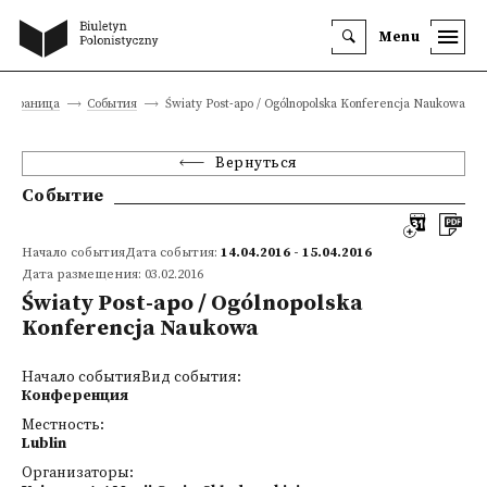
Menu
я страница
События
Światy Post-apo / Ogólnopolska Konferencja Naukowa
Вернуться
Событие
Начало событияДата события:
14.04.2016 - 15.04.2016
Дата размещения: 03.02.2016
Światy Post-apo / Ogólnopolska
Konferencja Naukowa
Начало событияВид события:
Конференция
Местность:
Lublin
Организаторы: