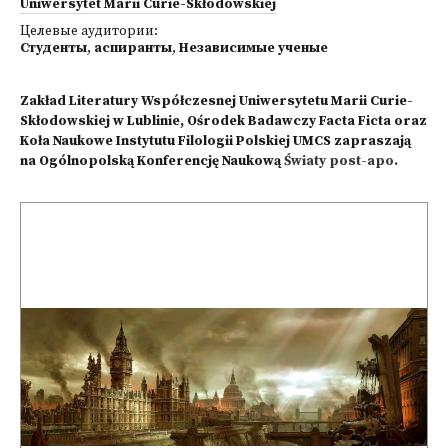
Uniwersytet Marii Curie-Skłodowskiej
Целевые аудитории:
Студенты
,
аспиранты
,
Независимые ученые
Zakład Literatury Współczesnej Uniwersytetu Marii Curie-
Skłodowskiej w Lublinie, Ośrodek Badawczy Facta Ficta oraz
Koła Naukowe Instytutu Filologii Polskiej UMCS zapraszają
na Ogólnopolską Konferencję Naukową
Światy post-apo.