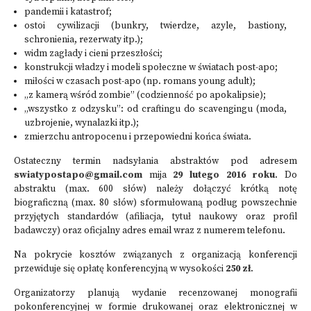
pandemii i katastrof;
ostoi cywilizacji (bunkry, twierdze, azyle, bastiony,
schronienia, rezerwaty itp.);
widm zagłady i cieni przeszłości;
konstrukcji władzy i modeli społeczne w światach post-apo;
miłości w czasach post-apo (np. romans young adult);
„z kamerą wśród zombie” (codzienność po apokalipsie);
„wszystko z odzysku”: od craftingu do scavengingu (moda,
uzbrojenie, wynalazki itp.);
zmierzchu antropocenu i przepowiedni końca świata.
Ostateczny termin nadsyłania abstraktów pod adresem
swiatypostapo@gmail.com
mija
29 lutego 2016 roku
. Do
abstraktu (max. 600 słów) należy dołączyć krótką notę
biograficzną (max. 80 słów) sformułowaną podług powszechnie
przyjętych standardów (afiliacja, tytuł naukowy oraz profil
badawczy) oraz oficjalny adres email wraz z numerem telefonu.
Na pokrycie kosztów związanych z organizacją konferencji
przewiduje się opłatę konferencyjną w wysokości
250 zł
.
Organizatorzy planują wydanie recenzowanej monografii
pokonferencyjnej w formie drukowanej oraz elektronicznej w