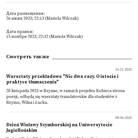
Дата размещения:
26 июля 2023; 22:13 (Mariola Wilczak)
Дата правки:
15 ноября 2023; 22:32 (Mariola Wilczak)
Смотреть также
16.11.2023
Warsztaty przekładowe "Nic dwa razy. O istocie i
praktyce tłumaczenia"
20 listopada 2023 w Rzymie, w ramach projektu Kobieca strona
poezji, odbędą się warsztaty translatorskie dla studentów z
Rzymu, Wilna i Łucka.
08.06.2023
Dzień Wisławy Szymborskiej na Uniwersytecie
Jagiellońskim