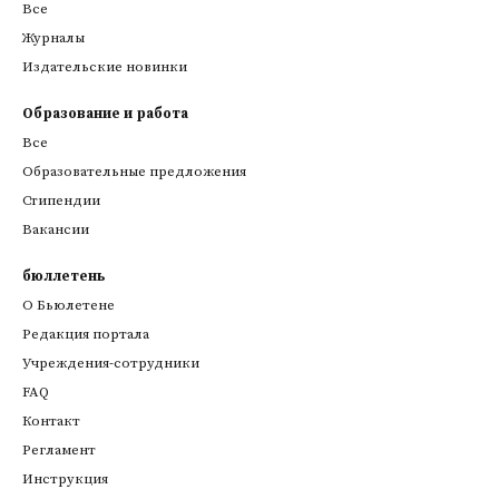
Все
Журналы
Издательские новинки
Образование и работа
Все
Образовательные предложения
Стипендии
Вакансии
бюллетень
О Бьюлетене
Редакция портала
Учреждения-сотрудники
FAQ
Контакт
Регламент
Инструкция