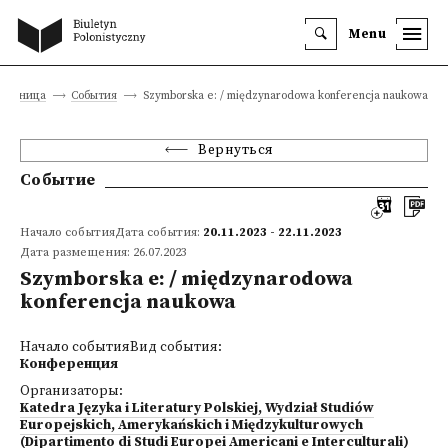
Menu
страница
События
Szymborska e: / międzynarodowa konferencja naukowa
Вернуться
Событие
Начало событияДата события:
20.11.2023 - 22.11.2023
Дата размещения: 26.07.2023
Szymborska e: / międzynarodowa
konferencja naukowa
Начало событияВид события:
Конференция
Организаторы:
Katedra Języka i Literatury Polskiej, Wydział Studiów
Europejskich, Amerykańskich i Międzykulturowych
(Dipartimento di Studi Europei Americani e Interculturali)