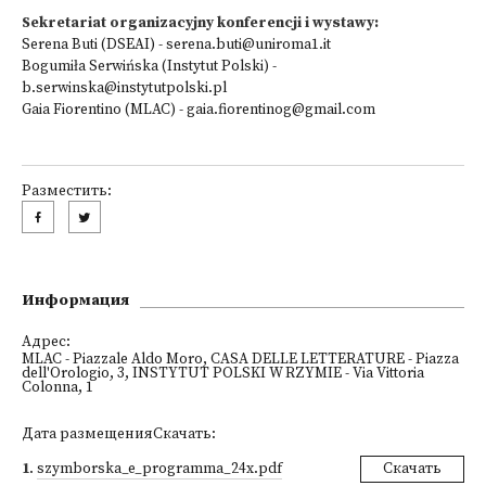
Sekretariat organizacyjny konferencji i wystawy:
Serena Buti (DSEAI) - serena.buti@uniroma1.it
Bogumiła Serwińska (Instytut Polski) -
b.serwinska@instytutpolski.pl
Gaia Fiorentino (MLAC) - gaia.fiorentinog@gmail.com
Разместить:
Информация
Адрес:
MLAC - Piazzale Aldo Moro, CASA DELLE LETTERATURE - Piazza
dell'Orologio, 3, INSTYTUT POLSKI W RZYMIE - Via Vittoria
Colonna, 1
Дата размещенияСкачать:
1
.
szymborska_e_programma_24x.pdf
Скачать