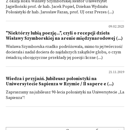
Z okazji Roku Wisławy Szymborskiej Rektor Uniwersytet
Jagielloński prof. dr hab. Jacek Popiel, Dziekan Wydziału
Polonistyki dr hab. Jarosław Fazan, prof. UJ oraz Prezes (...)
09.02.2023
"Niektórzy lubią poezję...", czyli o recepcji dzieła
Wisławy Szymborskiej na arenie międzynarodowej (...)
Wisława Szymborska rzadko podróżowała, mimo to jej twórczość
docierała i nadal dociera do najdalszych zakątków globu, o czym
świadczą obcojęzyczne przekłady jej poezji i liczne (...)
21.11.2019
Wiedza i przyjaźń. Jubileusz polonistyki na
Uniwersytecie Sapienza w Rzymie / Il sapere e (...)
Zapraszamy na jubileusz 90-lecia polonistyki na Uniwersytecie „La
Sapienza”!