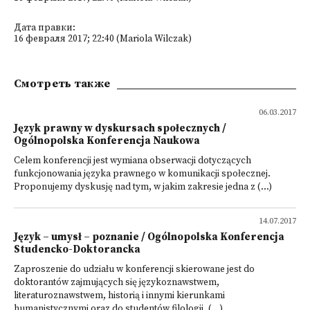
Дата правки:
16 февраля 2017; 22:40 (Mariola Wilczak)
Смотреть также
06.03.2017
Język prawny w dyskursach społecznych /
Ogólnopolska Konferencja Naukowa
Celem konferencji jest wymiana obserwacji dotyczących
funkcjonowania języka prawnego w komunikacji społecznej.
Proponujemy dyskusję nad tym, w jakim zakresie jedna z (...)
14.07.2017
Język – umysł – poznanie / Ogólnopolska Konferencja
Studencko-Doktorancka
Zaproszenie do udziału w konferencji skierowane jest do
doktorantów zajmujących się językoznawstwem,
literaturoznawstwem, historią i innymi kierunkami
humanistycznymi oraz do studentów filologii, (...)