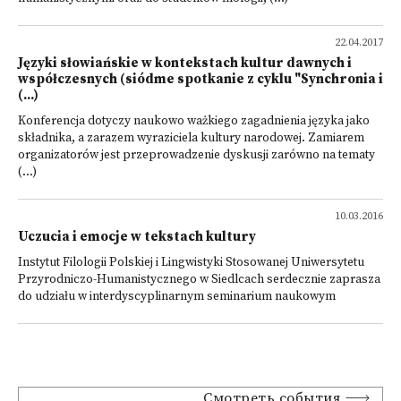
22.04.2017
Języki słowiańskie w kontekstach kultur dawnych i
współczesnych (siódme spotkanie z cyklu "Synchronia i
(...)
Konferencja dotyczy naukowo ważkiego zagadnienia języka jako
składnika, a zarazem wyraziciela kultury narodowej. Zamiarem
organizatorów jest przeprowadzenie dyskusji zarówno na tematy
(...)
10.03.2016
Uczucia i emocje w tekstach kultury
Instytut Filologii Polskiej i Lingwistyki Stosowanej Uniwersytetu
Przyrodniczo-Humanistycznego w Siedlcach serdecznie zaprasza
do udziału w interdyscyplinarnym seminarium naukowym
Смотреть события