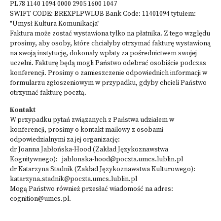
PL78 1140 1094 0000 2905 1600 1047
SWIFT CODE: BREXPLPWLUB Bank Code: 11401094 tytułem:
"Umysł Kultura Komunikacja"
Faktura może zostać wystawiona tylko na płatnika. Z tego względu
prosimy, aby osoby, które chciałyby otrzymać fakturę wystawioną
na swoją instytucję, dokonały wpłaty za pośrednictwem swojej
uczelni. Fakturę będą mogli Państwo odebrać osobiście podczas
konferencji. Prosimy o zamieszczenie odpowiednich informacji w
formularzu zgłoszeniowym w przypadku, gdyby chcieli Państwo
otrzymać fakturę pocztą.
Kontakt
W przypadku pytań związanych z Państwa udziałem w
konferencji, prosimy o kontakt mailowy z osobami
odpowiedzialnymi za jej organizację:
dr Joanna Jabłońska-Hood (Zakład Językoznawstwa
Kognitywnego):
jablonska-hood@poczta.umcs.lublin.pl
dr Katarzyna Stadnik (Zakład Językoznawstwa Kulturowego):
katarzyna.stadnik@poczta.umcs.lublin.pl
Mogą Państwo również przesłać wiadomość na adres:
cognition@umcs.pl
.