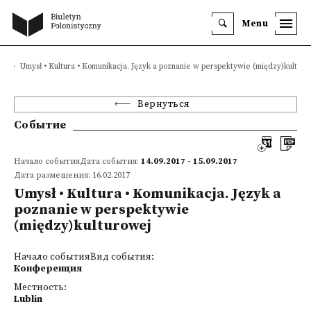
Menu
я
Umysł • Kultura • Komunikacja. Język a poznanie w perspektywie (między)kulturo
Вернуться
Событие
Начало событияДата события:
14.09.2017 - 15.09.2017
Дата размещения: 16.02.2017
Umysł • Kultura • Komunikacja. Język a
poznanie w perspektywie
(między)kulturowej
Начало событияВид события:
Конференция
Местность:
Lublin