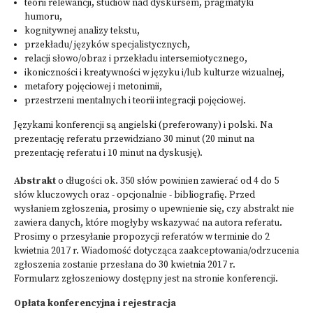
teorii relewancji, studiów nad dyskursem, pragmatyki
humoru,
kognitywnej analizy tekstu,
przekładu/ języków specjalistycznych,
relacji słowo/obraz i przekładu intersemiotycznego,
ikoniczności i kreatywności w języku i/lub kulturze wizualnej,
metafory pojęciowej i metonimii,
przestrzeni mentalnych i teorii integracji pojęciowej.
Językami konferencji są angielski (preferowany) i polski. Na
prezentację referatu przewidziano 30 minut (20 minut na
prezentację referatu i 10 minut na dyskusję).
Abstrakt
o długości ok. 350 słów powinien zawierać od 4 do 5
słów kluczowych oraz - opcjonalnie - bibliografię. Przed
wysłaniem zgłoszenia, prosimy o upewnienie się, czy abstrakt nie
zawiera danych, które mogłyby wskazywać na autora referatu.
Prosimy o przesyłanie propozycji referatów w terminie do 2
kwietnia 2017 r. Wiadomość dotycząca zaakceptowania/odrzucenia
zgłoszenia zostanie przesłana do 30 kwietnia 2017 r.
Formularz zgłoszeniowy dostępny jest na stronie konferencji.
Opłata konferencyjna i rejestracja