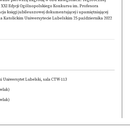
owane pierwszą nagrodą w obu kategoriach. Tegorocznej
 XXI Edycji Ogólnopolskiego Konkursu im. Profesora
ja księgi jubileuszowej dokumentującej i upamiętniającej
a Katolickim Uniwersytecie Lubelskim 25 października 2022
cki Uniwersytet Lubelski, sala CTW-113
awlak)
awlak)