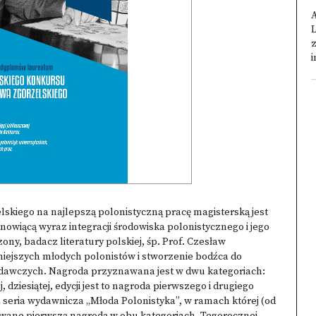
A
L
z
i
skiego na najlepszą polonistyczną pracę magisterską jest
anowiącą wyraz integracji środowiska polonistycznego i jego
ony, badacz literatury polskiej, śp. Prof. Czesław
niejszych młodych polonistów i stworzenie bodźca do
dawczych. Nagroda przyznawana jest w dwu kategoriach:
 dziesiątej, edycji jest to nagroda pierwszego i drugiego
ż seria wydawnicza „Młoda Polonistyka”, w ramach której (od