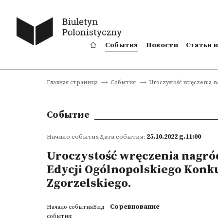
События
Новости
Статьи 
Uroczystość wręczenia n
Главная страница
События
Событие
Начало событияДата события:
25.10.2022 g.11:00
Uroczystość wręczenia nagró
Edycji Ogólnopolskiego Konku
Zgorzelskiego.
Соревнование
Начало событияВид
события: