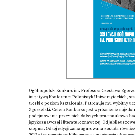
Ogólnopolski Konkurs im. Profesora Czesława Zgorzel
inicjatywą Konferencji Polonistyk Uniwersyteckich, st
troski o poziom kształcenia. Patronuje mu wybitny ucz
Zgorzelski. Celem Konkursu jest wyróżnienie najzdol
podejmowania przez nich dalszych prac naukowo-ba
językoznawczej i literaturoznawczej. Od jubileuszowej,
stopnia. Od tej edycji zainaugurowana została równie