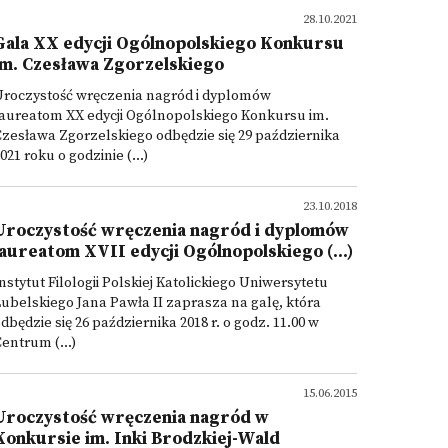
28.10.2021
Gala XX edycji Ogólnopolskiego Konkursu
im. Czesława Zgorzelskiego
Uroczystość wręczenia nagród i dyplomów
aureatom XX edycji Ogólnopolskiego Konkursu im.
zesława Zgorzelskiego odbędzie się 29 października
021 roku o godzinie (...)
23.10.2018
Uroczystość wręczenia nagród i dyplomów
laureatom XVII edycji Ogólnopolskiego (...)
nstytut Filologii Polskiej Katolickiego Uniwersytetu
ubelskiego Jana Pawła II zaprasza na galę, która
dbędzie się 26 października 2018 r. o godz. 11.00 w
entrum (...)
15.06.2015
Uroczystość wręczenia nagród w
Konkursie im. Inki Brodzkiej-Wald