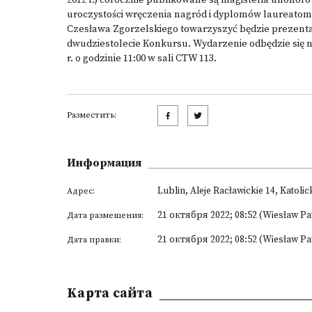
2012 r.) corocznie publikowane są magisteria uhonor
uroczystości wręczenia nagród i dyplomów laureatom
Czesława Zgorzelskiego towarzyszyć będzie prezentac
dwudziestolecie Konkursu. Wydarzenie odbędzie się n
r. o godzinie 11:00 w sali CTW 113.
Разместить:
Информация
Lublin, Aleje Racławickie 14, Katoli
Адрес:
21 октября 2022; 08:52 (Wiesław P
Дата размещения:
21 октября 2022; 08:52 (Wiesław P
Дата правки:
Kарта сайта