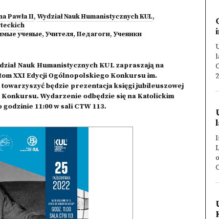
na Pawła II
,
Wydział Nauk Humanistycznych KUL
,
teckich
имые ученые
,
Учителя
,
Педагоги
,
Ученики
l
dział Nauk Humanistycznych KUL zapraszają na
C
tom XXI Edycji Ogólnopolskiego Konkursu im.
2
towarzyszyć będzie prezentacja księgi jubileuszowej
e Konkursu. Wydarzenie odbędzie się na Katolickim
 godzinie 11:00 w sali CTW 113.
I
L
o
C