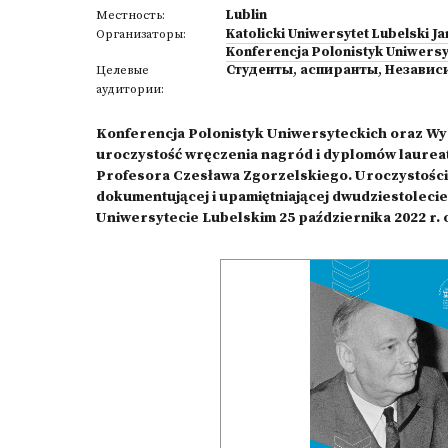
Lublin
Местность:
Katolicki Uniwersytet Lubelski Ja
Организаторы:
Konferencja Polonistyk Uniwersy
Студенты
,
аспиранты
,
Независ
Целевые
аудитории:
Konferencja Polonistyk Uniwersyteckich oraz Wy
uroczystość wręczenia nagród i dyplomów laurea
Profesora Czesława Zgorzelskiego. Uroczystości 
dokumentującej i upamiętniającej dwudziestoleci
Uniwersytecie Lubelskim 25 października 2022 r. o