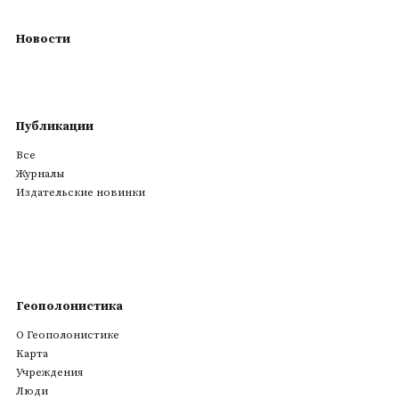
Новости
Публикации
Все
Журналы
Издательские новинки
Геополонистика
О Геополонистике
Kарта
Учреждения
Люди