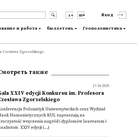
Вход
A
RU
вание и работа
бюллетень
Геополонистика
a Czesława Zgorzelskiego.
Смотреть также
17.10.2025
Gala XXIV edycji Konkursu im. Profesora
Czesława Zgorzelskiego
onferencja Polonistyk Uniwersyteckich oraz Wydział
Nauk Humanistycznych KUL zapraszają na
roczystość wręczenia nagród i dyplomów laureatom i
inalistom XXIV edycji (...)