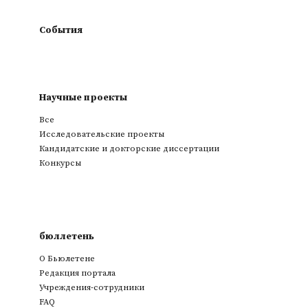
События
Научные проекты
Все
Исследовательские проекты
Кандидатские и докторские диссертации
Конкурсы
бюллетень
О Бьюлетене
Редакция портала
Учреждения-сотрудники
FAQ