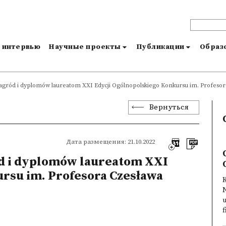
и интервью
Научные проекты
Публикации
Образо
agród i dyplomów laureatom XXI Edycji Ogólnopolskiego Konkursu im. Profesor
Вернуться
Дата размещения: 21.10.2022
d i dyplomów laureatom XXI
rsu im. Profesora Czesława
K
u
f