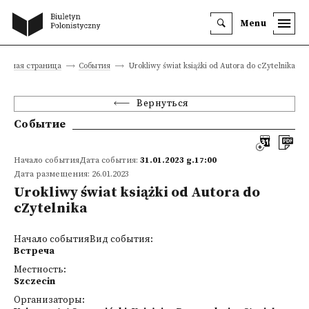
Menu
лавная страница
События
Urokliwy świat książki od Autora do cZytelnika
Вернуться
Событие
Начало событияДата события:
31.01.2023 g.17:00
Дата размещения: 26.01.2023
Urokliwy świat książki od Autora do
cZytelnika
Начало событияВид события:
Встреча
Местность:
Szczecin
Организаторы: