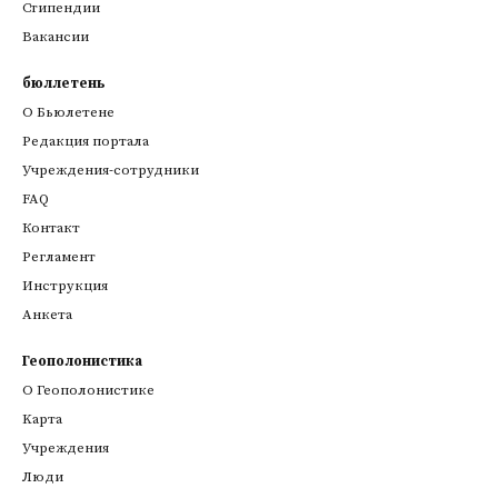
Стипендии
Вакансии
бюллетень
О Бьюлетене
Редакция портала
Учреждения-сотрудники
FAQ
Контакт
Регламент
Инструкция
Анкета
Геополонистика
О Геополонистике
Kарта
Учреждения
Люди