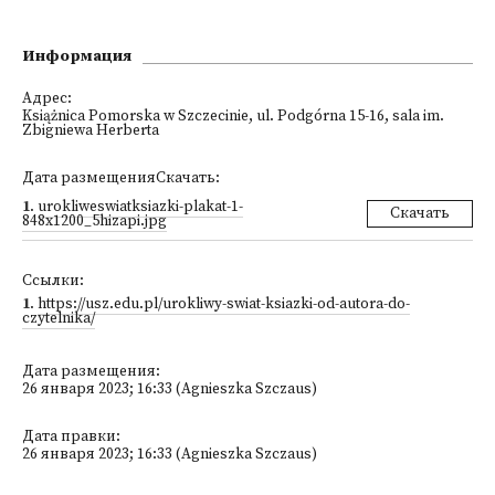
Информация
Адрес:
Książnica Pomorska w Szczecinie, ul. Podgórna 15-16, sala im.
Zbigniewa Herberta
Дата размещенияСкачать:
1
.
urokliweswiatksiazki-plakat-1-
Скачать
848x1200_5hizapi.jpg
Ссылки:
1
.
https://usz.edu.pl/urokliwy-swiat-ksiazki-od-autora-do-
czytelnika/
Дата размещения:
26 января 2023; 16:33 (Agnieszka Szczaus)
Дата правки:
26 января 2023; 16:33 (Agnieszka Szczaus)