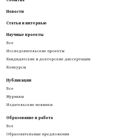
События
Новости
Статьи и интервью
Научные проекты
Все
Исследовательские проекты
Кандидатские и докторские диссертации
Конкурсы
Публикации
Все
Журналы
Издательские новинки
Образование и работа
Все
Образовательные предложения