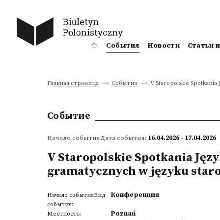
События
Новости
Статьи 
V Staropolskie Spotkani
Главная страница
События
Событие
Начало событияДата события:
16.04.2026 - 17.04.2026
V Staropolskie Spotkania Ję
gramatycznych w języku star
Конференция
Начало событияВид
события:
Poznań
Местность: