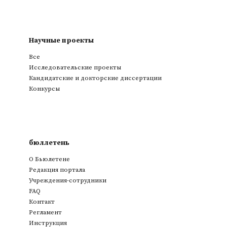
Научные проекты
Все
Исследовательские проекты
Кандидатские и докторские диссертации
Конкурсы
бюллетень
О Бьюлетене
Редакция портала
Учреждения-сотрудники
FAQ
Контакт
Регламент
Инструкция