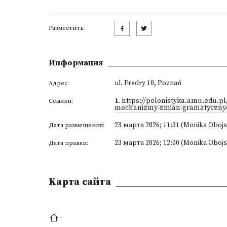
Разместить:
Информация
ul. Fredry 10, Poznań
Адрес:
1
.
https://polonistyka.amu.edu.p
Ссылки:
mechanizmy-zmian-gramatycznyc
23 марта 2026; 11:31 (Monika Oboj
Дата размещения:
23 марта 2026; 12:00 (Monika Oboj
Дата правки:
Kарта сайта