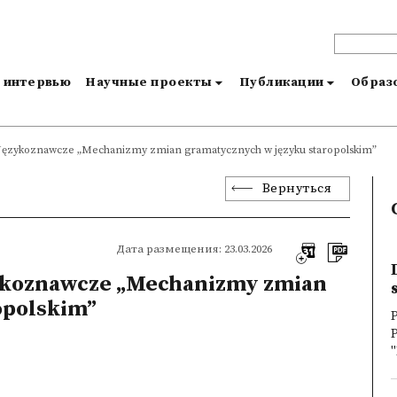
и интервью
Научные проекты
Публикации
Образо
a Językoznawcze „Mechanizmy zmian gramatycznych w języku staropolskim”
Вернуться
Дата размещения: 23.03.2026
zykoznawcze „Mechanizmy zmian
opolskim”
P
P
"