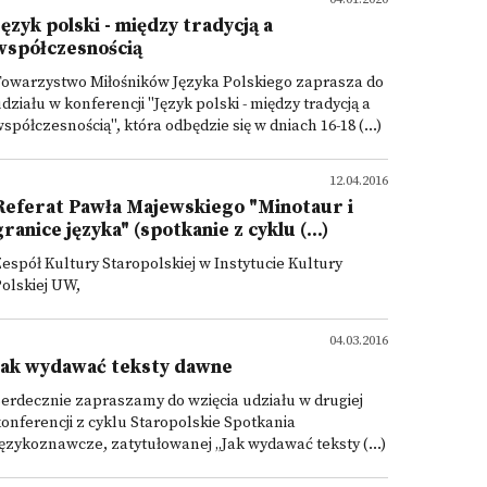
Język polski - między tradycją a
współczesnością
Towarzystwo Miłośników Języka Polskiego zaprasza do
działu w konferencji "Język polski - między tradycją a
spółczesnością", która odbędzie się w dniach 16-18 (...)
12.04.2016
Referat Pawła Majewskiego "Minotaur i
granice języka" (spotkanie z cyklu (...)
espół Kultury Staropolskiej w Instytucie Kultury
olskiej UW,
04.03.2016
Jak wydawać teksty dawne
erdecznie zapraszamy do wzięcia udziału w drugiej
onferencji z cyklu Staropolskie Spotkania
ęzykoznawcze, zatytułowanej „Jak wydawać teksty (...)