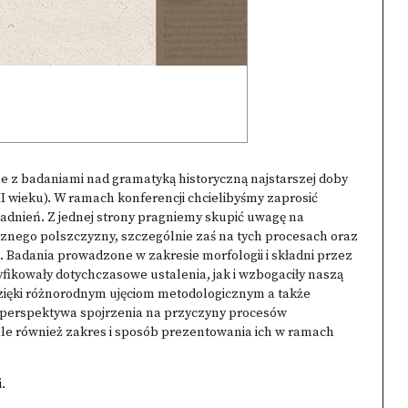
śle z badaniami nad gramatyką historyczną najstarszej doby
I wieku). W ramach konferencji chcielibyśmy zaprosić
dnień. Z jednej strony pragniemy skupić uwagę na
nego polszczyzny, szczególnie zaś na tych procesach oraz
e. Badania prowadzone w zakresie morfologii i składni przez
fikowały dotychczasowe ustalenia, jak i wzbogaciły naszą
, dzięki różnorodnym ujęciom metodologicznym a także
ko perspektywa spojrzenia na przyczyny procesów
le również zakres i sposób prezentowania ich w ramach
i
.