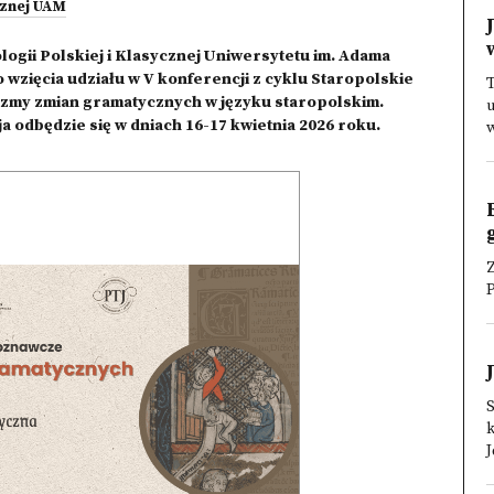
ycznej UAM
ologii Polskiej i Klasycznej Uniwersytetu im. Adama
wzięcia udziału w V konferencji z cyklu Staropolskie
zmy zmian gramatycznych w języku staropolskim.
u
 odbędzie się w dniach 16-17 kwietnia 2026 roku.
w
Z
P
S
k
J