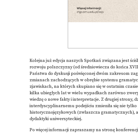
Kolejna już edycja naszych Spotkań związana jest ści
rozwoju polszczyzny (od średniowiecza do końca XVII
Państwa do dyskusji poświęconej dwóm zakresom zaga
zmianach zachodzących w obrębie systemu gramatycz
zjawiskach, na których skupiano się w ostatnim czasi
kilka ubiegłych lat w wielu wypadkach zarówno zwery
wiedzę o nowe fakty i interpretacje. Z drugiej strony
interdyscyplinarnemu podejściu zmieniła się nie tyl
historycznojęzykowych (zwłaszcza gramatycznych), a
dydaktyki uniwersyteckiej.
Po więcej informacji zapraszamy na stronę
konferencj