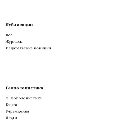
Публикации
Все
Журналы
Издательские новинки
Геополонистика
О Геополонистике
Kарта
Учреждения
Люди