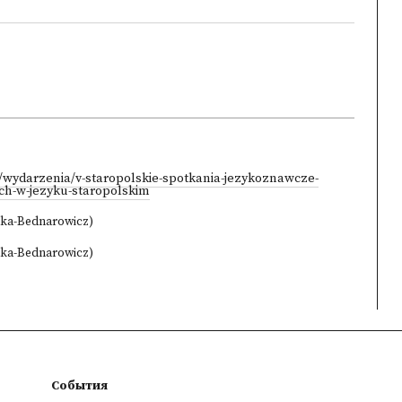
l/wydarzenia/v-staropolskie-spotkania-jezykoznawcze-
h-w-jezyku-staropolskim
ska-Bednarowicz)
ska-Bednarowicz)
События