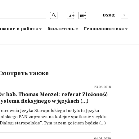
Вход
A
RU
вание и работа
бюллетень
Геополонистика
Смотреть также
23.06.2018
Dr hab. Thomas Menzel: referat Złożoność
systemu fleksyjnego w językach (...)
racownia Języka Staropolskiego Instytutu Języka
olskiego PAN zaprasza na kolejne spotkanie z cyklu
Dialogi staropolskie". Tym razem gościem będzie (...)
04.01.2020