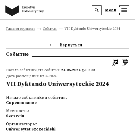
Menu
Главная страница
События
VII Dyktando Uniwersyteckie 2024
Вернуться
Событие
Начало событияДата события:
24.05.2024 g.11:00
Дата размещения: 09.05.2024
VII Dyktando Uniwersyteckie 2024
Начало событияВид события:
Соревнование
Местность:
Szczecin
Организаторы:
Uniwersytet Szczeciński