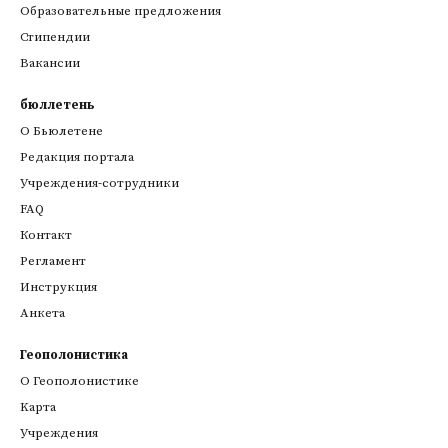
Образовательные предложения
Стипендии
Вакансии
бюллетень
О Бьюлетене
Редакция портала
Учреждения-сотрудники
FAQ
Контакт
Регламент
Инструкция
Анкета
Геополонистика
О Геополонистике
Kарта
Учреждения