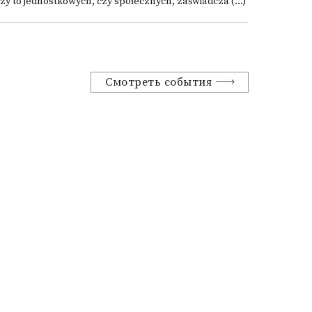
zy to jednostkowych, czy społecznych, zaświadcza (...)
Смотреть события