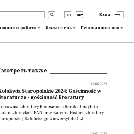
Вход
A
RU
вание и работа
бюллетень
Геополонистика
Смотреть также
17.05.2024
Kolokwia Staropolskie 2024: Gościnność w
literaturze - gościnność literatury
racownia Literatury Renesansu i Baroku Instytutu
adań Literackich PAN oraz Katedra Historii Literatury
taropolskiej Katolickiego Uniwersytetu (...)
26.01.2022