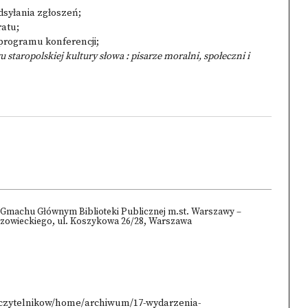
dsyłania zgłoszeń;
ratu;
programu konferencji;
 staropolskiej kultury słowa : pisarze moralni, społeczni i
 Gmachu Głównym Biblioteki Publicznej m.st. Warszawy –
zowieckiego, ul. Koszykowa 26/28, Warszawa
-czytelnikow/home/archiwum/17-wydarzenia-