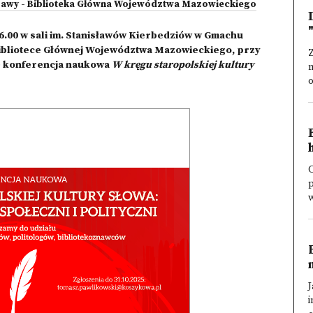
rszawy - Biblioteka Główna Województwa Mazowieckiego
16.00 w sali im. Stanisławów Kierbedziów w Gmachu
Bibliotece Głównej Województwa Mazowieckiego, przy
ę konferencja naukowa
W kręgu staropolskiej kultury
m
o
C
w
J