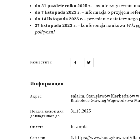
do 31 października 2025 r.
– ostateczny termin na
do 7 listopada 2025 r.
– informacja o przyjęciu refe
do 14 listopada 2025 r.
– przesłanie ostatecznego 
27 listopada 2025 r.
– konferencja naukowa
W kręgu
polityczni
.
Разместить:
Информация
sala im. Stanisławów Kierbedziów w
Адрес:
Bibliotece Głównej Województwa Ma
31.10.2025
Подача заявок для
докладчиков до:
bez opłat
Оплата:
1
.
https://www.koszykowa.pl/dla
Ссылки: