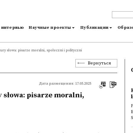
и интервью
Научные проекты
Публикации
Образо
tury słowa: pisarze moralni, społeczni i polityczni
Вернуться
Дата размещения: 17.05.2025
 słowa: pisarze moralni,
P
B
S