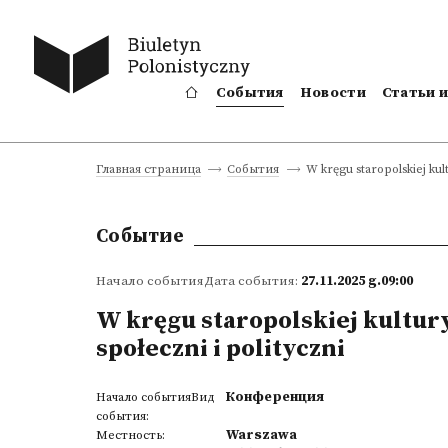
События
Новости
Статьи 
W kręgu staropolskiej kul
Главная страница
События
Событие
Начало событияДата события:
27.11.2025 g.09:00
W kręgu staropolskiej kultury
społeczni i polityczni
Конференция
Начало событияВид
события:
Warszawa
Местность: