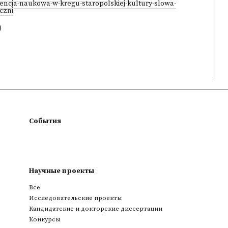
rencja-naukowa-w-kregu-staropolskiej-kultury-slowa-
czni
)
События
Научные проекты
Все
Исследовательские проекты
Кандидатские и докторские диссертации
Конкурсы