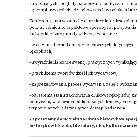
zawierających poglądy społeczne, polityczne i mo
egzemplarzy tych dzieł zachowanych w polskich lub 
Konferencja ma w zamyśle charakter interdyscyplinar
poznać odmienne aspektowo sposoby rozpatrywania t
naświetlili różne punkty widzenia w postaci:
- wskazania teorii i koncepcji badawczych dotyczących
rękopisach;
- uwyraźnienia konsekwencji praktycznych wynikają
- przybliżenia twórców dzieł i ich wydawców;
- zaprezentowania proces wydawania dzieł o wskazane
- określenia stanu zachowania druków i rękopisów, z
polityczną, w zbiorach bibliotecznych krajowych i zag
wspomnianych, ułatwiających dostęp badaczom.
Zapraszamy do udziału zarówno historyków specjal
historyków filozofii, literatury, idei, kulturozna