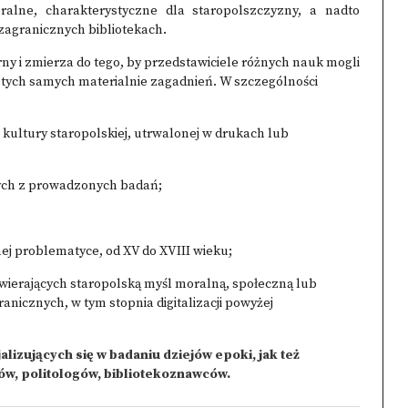
ralne, charakterystyczne dla staropolszczyzny, a nadto
zagranicznych bibliotekach.
ny i zmierza do tego, by przedstawiciele różnych nauk mogli
ych samych materialnie zagadnień. W szczególności
 kultury staropolskiej, utrwalonej w drukach lub
cych z prowadzonych badań;
j problematyce, od XV do XVIII wieku;
awierających staropolską myśl moralną, społeczną lub
ranicznych, w tym stopnia digitalizacji powyżej
izujących się w badaniu dziejów epoki, jak też
wców, politologów, bibliotekoznawców.