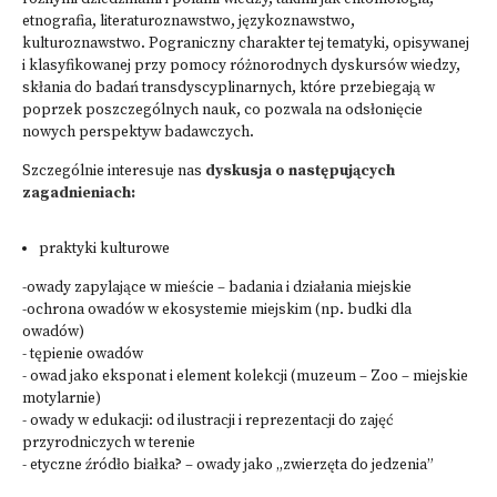
etnografia, literaturoznawstwo, językoznawstwo,
kulturoznawstwo. Pograniczny charakter tej tematyki, opisywanej
i klasyfikowanej przy pomocy różnorodnych dyskursów wiedzy,
skłania do badań transdyscyplinarnych, które przebiegają w
poprzek poszczególnych nauk, co pozwala na odsłonięcie
nowych perspektyw badawczych.
Szczególnie interesuje nas
dyskusja o następujących
zagadnieniach:
praktyki kulturowe
-owady zapylające w mieście – badania i działania miejskie
-ochrona owadów w ekosystemie miejskim (np. budki dla
owadów)
- tępienie owadów
- owad jako eksponat i element kolekcji (muzeum – Zoo – miejskie
motylarnie)
- owady w edukacji: od ilustracji i reprezentacji do zajęć
przyrodniczych w terenie
- etyczne źródło białka? – owady jako „zwierzęta do jedzenia”