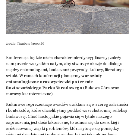
źródło: Pixabay; Jacop_H
Konferencja będzie miała charakter interdyscyplinarny; zależy
nam przede wszystkim na tym, aby stworzyć okazję do dialogu
między entomologami, badaczami przyrody, kultury, literatury i
sztuki. W ramach konferencji planujemy
warsztaty
entomologiczne oraz wycieczki po terenie
Roztoczańskiego Parku Narodowego
(Bukowa Góra oraz
murawy kserotermiczne).
Kulturowe reprezentacje owadów uwikłane są w szereg zależności
i kontekstów, które chcielibyśmy poddać wszechstronnej refleksji
badawczej. Choć hasło, jakie pojawia się w tytule naszego
zaproszenia, jest dość lakoniczne, to odnosi się do szerokiej i
zróżnicowanej wiązki problemów, która sytuuje się pomiędzy
różnymi dziedzinami i polami wiedzy, takimi jak entomologia,