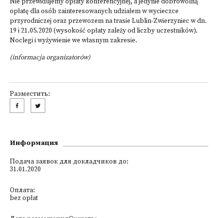
Nie przewidujemy opłaty konferencyjnej, a jedynie dobrowolną
opłatę dla osób zainteresowanych udziałem w wycieczce
przyrodniczej oraz przewozem na trasie Lublin-Zwierzyniec w dn.
19 i 21.05.2020 (wysokość opłaty zależy od liczby uczestników).
Noclegi i wyżywienie we własnym zakresie.
(informacja organizatorów)
Разместить:
Информация
Подача заявок для докладчиков до:
31.01.2020
Оплата:
bez opłat