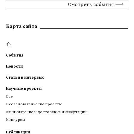
Смотреть события
Kарта сайта
События
Новости
Статьи и интервью
Научные проекты
Все
Исследовательские проекты
Кандидатские и докторские диссертации
Конкурсы
Публикации