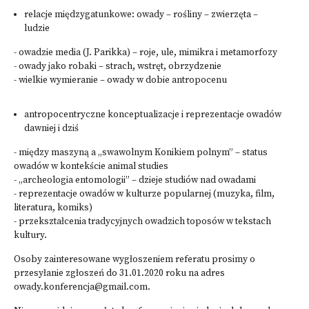
relacje międzygatunkowe: owady – rośliny – zwierzęta –
ludzie
- owadzie media (J. Parikka) – roje, ule, mimikra i metamorfozy
- owady jako robaki – strach, wstręt, obrzydzenie
- wielkie wymieranie – owady w dobie antropocenu
antropocentryczne konceptualizacje i reprezentacje owadów
dawniej i dziś
- między maszyną a „swawolnym Konikiem polnym” – status
owadów w kontekście animal studies
- „archeologia entomologii” – dzieje studiów nad owadami
- reprezentacje owadów w kulturze popularnej (muzyka, film,
literatura, komiks)
- przekształcenia tradycyjnych owadzich toposów w tekstach
kultury.
Osoby zainteresowane wygłoszeniem referatu prosimy o
przesyłanie zgłoszeń do 31.01.2020 roku na adres
owady.konferencja@gmail.com
.