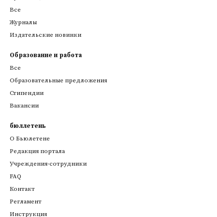
Все
Журналы
Издательские новинки
Образование и работа
Все
Образовательные предложения
Стипендии
Вакансии
бюллетень
О Бьюлетене
Редакция портала
Учреждения-сотрудники
FAQ
Контакт
Регламент
Инструкция