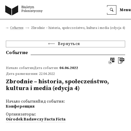
Menu
ца
События
Zbrodnie – historia, społeczeństwo, kultura i media (edycja 4)
Вернуться
Событие
Начало событияДата события:
04.06.2022
Дата размещения: 22.04.2022
Zbrodnie – historia, społeczeństwo,
kultura i media (edycja 4)
Начало событияВид события:
Конференция
Организаторы:
Ośrodek Badawczy Facta Ficta