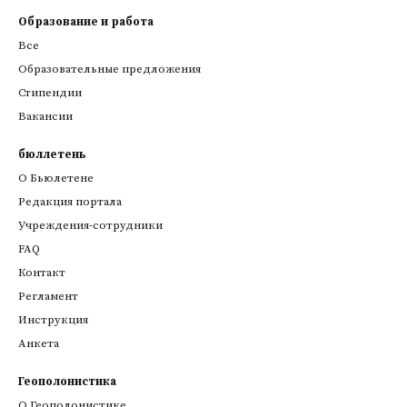
Образование и работа
Все
Образовательные предложения
Стипендии
Вакансии
бюллетень
О Бьюлетене
Редакция портала
Учреждения-сотрудники
FAQ
Контакт
Регламент
Инструкция
Анкета
Геополонистика
О Геополонистике