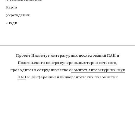
Kарта
Учреждения
Люди
Проект
Институт литературных исследований ПАН
и
Познаньского центра суперкомпьютерно-сетевого
,
проводится в сотрудничестве с
Комитет литературных наук
ПАН
и Конференцией университетских полонистик