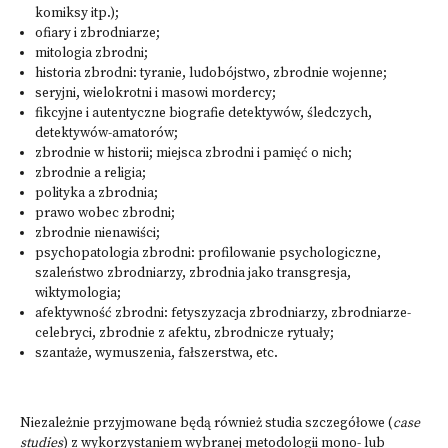
komiksy itp.);
ofiary i zbrodniarze;
mitologia zbrodni;
historia zbrodni: tyranie, ludobójstwo, zbrodnie wojenne;
seryjni, wielokrotni i masowi mordercy;
fikcyjne i autentyczne biografie detektywów, śledczych,
detektywów-amatorów;
zbrodnie w historii; miejsca zbrodni i pamięć o nich;
zbrodnie a religia;
polityka a zbrodnia;
prawo wobec zbrodni;
zbrodnie nienawiści;
psychopatologia zbrodni: profilowanie psychologiczne,
szaleństwo zbrodniarzy, zbrodnia jako transgresja,
wiktymologia;
afektywność zbrodni: fetyszyzacja zbrodniarzy, zbrodniarze-
celebryci, zbrodnie z afektu, zbrodnicze rytuały;
szantaże, wymuszenia, fałszerstwa, etc.
Niezależnie przyjmowane będą również studia szczegółowe (
case
studies
) z wykorzystaniem wybranej metodologii mono- lub