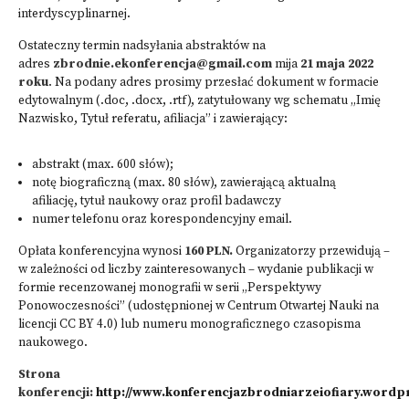
interdyscyplinarnej.
Ostateczny termin nadsyłania abstraktów na
adres
zbrodnie.ekonferencja@gmail.com
mija
21 maja 2022
roku
. Na podany adres prosimy przesłać dokument w formacie
edytowalnym (.doc, .docx, .rtf), zatytułowany wg schematu „Imię
Nazwisko, Tytuł referatu, afiliacja” i zawierający:
abstrakt (max. 600 słów);
notę biograficzną (max. 80 słów), zawierającą aktualną
afiliację, tytuł naukowy oraz profil badawczy
numer telefonu oraz korespondencyjny email.
Opłata konferencyjna wynosi
160 PLN.
Organizatorzy przewidują –
w zależności od liczby zainteresowanych – wydanie publikacji w
formie recenzowanej monografii w serii „Perspektywy
Ponowoczesności” (udostępnionej w Centrum Otwartej Nauki na
licencji CC BY 4.0) lub numeru monograficznego czasopisma
naukowego.
Strona
konferencji:
http://www.konferencjazbrodniarzeiofiary.word