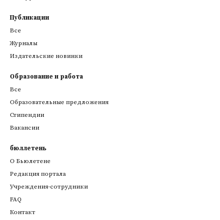
Публикации
Все
Журналы
Издательские новинки
Образование и работа
Все
Образовательные предложения
Стипендии
Вакансии
бюллетень
О Бьюлетене
Редакция портала
Учреждения-сотрудники
FAQ
Контакт