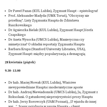
Dr Paweł Panas (KUL Lublin), Zygmunt Haupt – epistolograf
Prof. Aleksander Madyda (UMK Toruń), "Obczyzny nie
przełknę". Listy Zygmunta Haupta do Zdzisława
Ruszkowskiego
Dr Agnieszka Bielak (KUL Lublin), Zygmunt Haupt Józefa
Czapskiego
Dr Aneta Wysocka (UMCS Lublin), Manieryczna czy
mimetyczna? O składni reportaży Zygmunta Haupta
Barbara Krupa (Stanford University Libraries, USA),
Zygmunt Haupt: między popularyzacją a demagogią
28 kwietnia (piątek)
9.30–13.00
Dr hab. Maciej Nowak (KUL Lublin), Właściwe
niewypowiedziane Haupta i modernistyczne aporie
Dr hab. Andrzej Niewiadomski (UMCS Lublin), Ja, Zygmunt z
Roksolanii. O gatunkowej nieprzejrzystości prozy Haupta
Dr hab. Jerzy Borowczyk (UAM Poznań), „U wjazdu do innej
wsi…”. Sceny przybycia w prozie Haupta – chwyt