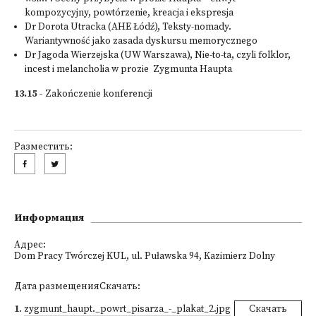
kompozycyjny, powtórzenie, kreacja i ekspresja
Dr Dorota Utracka (AHE Łódź), Teksty-nomady.
Wariantywność jako zasada dyskursu memorycznego
Dr Jagoda Wierzejska (UW Warszawa), Nie-to-ta, czyli folklor,
incest i melancholia w prozie Zygmunta Haupta
13.15 -
Zakończenie konferencji
Разместить:
Информация
Адрес:
Dom Pracy Twórczej KUL, ul. Puławska 94, Kazimierz Dolny
Дата размещенияСкачать:
1
.
zygmunt_haupt._powrt_pisarza_-_plakat_2.jpg
Скачать