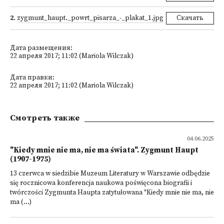
2
.
zygmunt_haupt._powrt_pisarza_-_plakat_1.jpg
Скачать
Дата размещения:
22 апреля 2017; 11:02 (Mariola Wilczak)
Дата правки:
22 апреля 2017; 11:02 (Mariola Wilczak)
Смотреть также
04.06.2025
"Kiedy mnie nie ma, nie ma świata". Zygmunt Haupt
(1907-1975)
13 czerwca w siedzibie Muzeum Literatury w Warszawie odbędzie
się rocznicowa konferencja naukowa poświęcona biografii i
twórczości Zygmunta Haupta zatytułowana "Kiedy mnie nie ma, nie
ma (...)