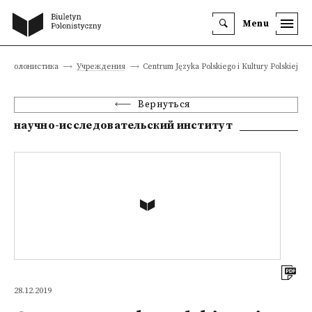
Menu
Геополонистика
Учреждения
Centrum Języka Polskiego i Kultury Polskiej
Вернуться
научно-исследовательский институт
28.12.2019