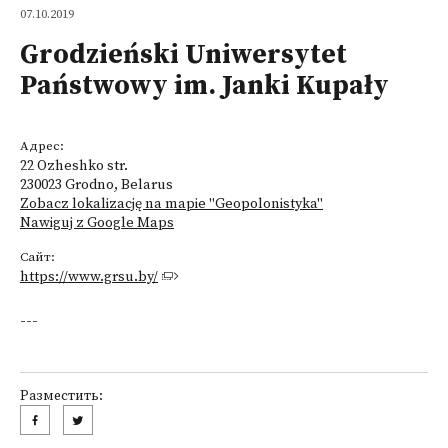
07.10.2019
Grodzieński Uniwersytet
Państwowy im. Janki Kupały
Адрес:
22 Ozheshko str.
230023 Grodno, Belarus
Zobacz lokalizację na mapie "Geopolonistyka"
Nawiguj z Google Maps
Сайт:
https://www.grsu.by/
---
Разместить: