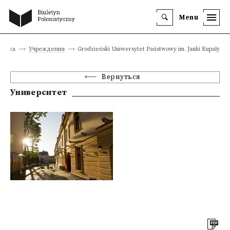
Menu
стика
Учреждения
Grodzieński Uniwersytet Państwowy im. Janki Kupały
Вернуться
Университет