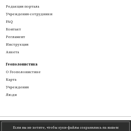
Редакция портала
Учреждения-сотрудники
FAQ
Контакт
Регламент
Инструкция
Анкета
Геополонистика
О Геополонистике
Kарта
Учреждения
Люди
Проект
Институт литературных исследований ПАН
и
Если вы не хотите, чтобы куки-файлы сохранялись на вашем