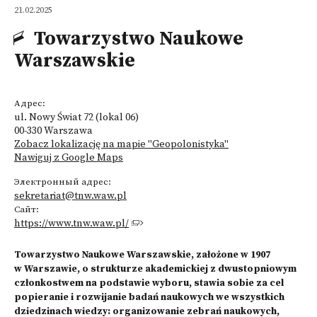
21.02.2025
Towarzystwo Naukowe
Warszawskie
Адрес:
ul. Nowy Świat 72 (lokal 06)
00-330 Warszawa
Zobacz lokalizację na mapie "Geopolonistyka"
Nawiguj z Google Maps
Электронный адрес:
sekretariat@tnw.waw.pl
Сайт:
https://www.tnw.waw.pl/
Towarzystwo Naukowe Warszawskie, założone w 1907
w Warszawie, o strukturze akademickiej z dwustopniowym
członkostwem na podstawie wyboru, stawia sobie za cel
popieranie i rozwijanie badań naukowych we wszystkich
dziedzinach wiedzy: organizowanie zebrań naukowych,