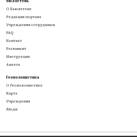
бюллетень
О Бьюлетене
Редакция портала
Учреждения-сотрудники
FAQ
Контакт
Регламент
Инструкция
Анкета
Геополонистика
О Геополонистике
Kарта
Учреждения
Люди