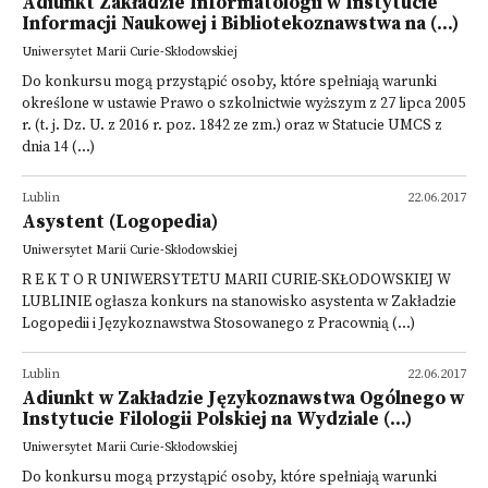
Adiunkt Zakładzie Informatologii w Instytucie
Informacji Naukowej i Bibliotekoznawstwa na (...)
Uniwersytet Marii Curie-Skłodowskiej
Do konkursu mogą przystąpić osoby, które spełniają warunki
określone w ustawie Prawo o szkolnictwie wyższym z 27 lipca 2005
r. (t. j. Dz. U. z 2016 r. poz. 1842 ze zm.) oraz w Statucie UMCS z
dnia 14 (...)
Lublin
22.06.2017
Asystent (Logopedia)
Uniwersytet Marii Curie-Skłodowskiej
R E K T O R UNIWERSYTETU MARII CURIE-SKŁODOWSKIEJ W
LUBLINIE ogłasza konkurs na stanowisko asystenta w Zakładzie
Logopedii i Językoznawstwa Stosowanego z Pracownią (...)
Lublin
22.06.2017
Adiunkt w Zakładzie Językoznawstwa Ogólnego w
Instytucie Filologii Polskiej na Wydziale (...)
Uniwersytet Marii Curie-Skłodowskiej
Do konkursu mogą przystąpić osoby, które spełniają warunki