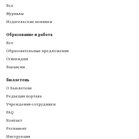
Все
Журналы
Издательские новинки
Образование и работа
Все
Образовательные предложения
Стипендии
Вакансии
бюллетень
О Бьюлетене
Редакция портала
Учреждения-сотрудники
FAQ
Контакт
Регламент
Инструкция