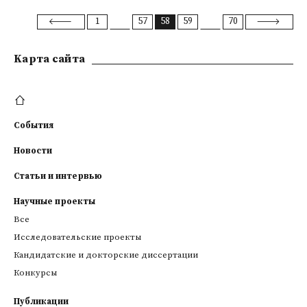
1
57
58
59
70
Kарта сайта
События
Новости
Статьи и интервью
Научные проекты
Все
Исследовательские проекты
Кандидатские и докторские диссертации
Конкурсы
Публикации