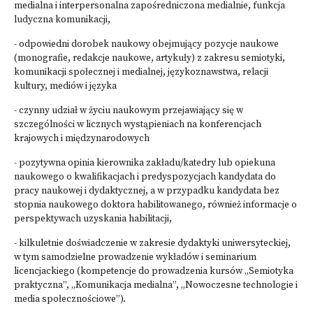
medialna i interpersonalna zapośredniczona medialnie, funkcja
ludyczna komunikacji,
- odpowiedni dorobek naukowy obejmujący pozycje naukowe
(monografie, redakcje naukowe, artykuły) z zakresu semiotyki,
komunikacji społecznej i medialnej, językoznawstwa, relacji
kultury, mediów i języka
- czynny udział w życiu naukowym przejawiający się w
szczególności w licznych wystąpieniach na konferencjach
krajowych i międzynarodowych
- pozytywna opinia kierownika zakładu/katedry lub opiekuna
naukowego o kwalifikacjach i predyspozycjach kandydata do
pracy naukowej i dydaktycznej, a w przypadku kandydata bez
stopnia naukowego doktora habilitowanego, również informacje o
perspektywach uzyskania habilitacji,
- kilkuletnie doświadczenie w zakresie dydaktyki uniwersyteckiej,
w tym samodzielne prowadzenie wykładów i seminarium
licencjackiego (kompetencje do prowadzenia kursów „Semiotyka
praktyczna”, „Komunikacja medialna”, „Nowoczesne technologie i
media społecznościowe”).