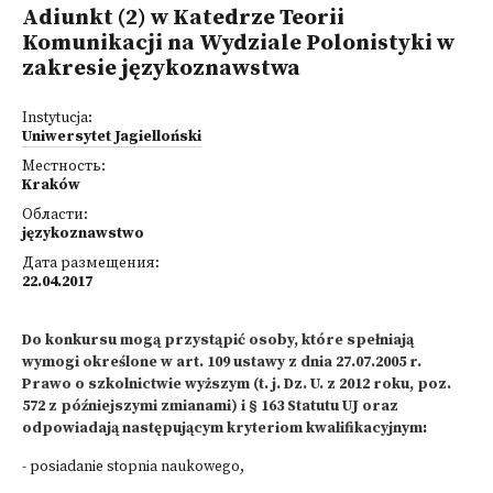
Adiunkt (2) w Katedrze Teorii
Komunikacji na Wydziale Polonistyki w
zakresie językoznawstwa
Instytucja:
Uniwersytet Jagielloński
Местность:
Kraków
Области:
językoznawstwo
Дата размещения:
22.04.2017
Do konkursu mogą przystąpić osoby, które spełniają
wymogi określone w art. 109 ustawy z dnia 27.07.2005 r.
Prawo o szkolnictwie wyższym (t. j. Dz. U. z 2012 roku, poz.
572 z późniejszymi zmianami) i § 163 Statutu UJ oraz
odpowiadają następującym kryteriom kwalifikacyjnym
:
- posiadanie stopnia naukowego,