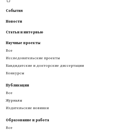
События
Новости
Статьи и интервью
Научные проекты
Все
Исследовательские проекты
Кандидатские и докторские диссертации
Конкурсы
Публикации
Все
Журналы
Издательские новинки
Образование и работа
Все