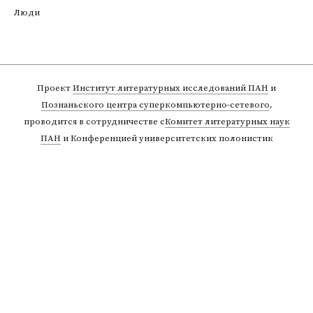
Люди
Проект
Институт литературных исследований ПАН
и
Познаньского центра суперкомпьютерно-сетевого
,
проводится в сотрудничестве с
Комитет литературных наук
ПАН
и Конференцией университетских полонистик