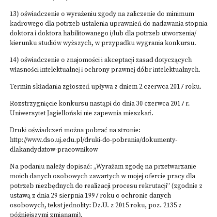
13) oświadczenie o wyrażeniu zgody na zaliczenie do minimum
kadrowego dla potrzeb ustalenia uprawnień do nadawania stopnia
doktora i doktora habilitowanego i/lub dla potrzeb utworzenia/
kierunku studiów wyższych, w przypadku wygrania konkursu.
14) oświadczenie o znajomości i akceptacji zasad dotyczących
własności intelektualnej i ochrony prawnej dóbr intelektualnych.
Termin składania zgłoszeń upływa z dniem 2 czerwca 2017 roku.
Rozstrzygnięcie konkursu nastąpi do dnia 30 czerwca 2017 r.
Uniwersytet Jagielloński nie zapewnia mieszkań.
Druki oświadczeń można pobrać na stronie:
http://www.dso.uj.edu.pl/druki-do-pobrania/dokumenty-
dlakandydatow-pracownikow
Na podaniu należy dopisać: „Wyrażam zgodę na przetwarzanie
moich danych osobowych zawartych w mojej ofercie pracy dla
potrzeb niezbędnych do realizacji procesu rekrutacji” (zgodnie z
ustawą z dnia 29 sierpnia 1997 roku o ochronie danych
osobowych, tekst jednolity: Dz.U. z 2015 roku, poz. 2135 z
późniejszymi zmianami).