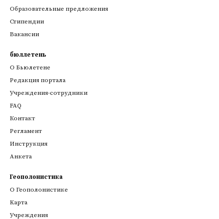
Образовательные предложения
Стипендии
Вакансии
бюллетень
О Бьюлетене
Редакция портала
Учреждения-сотрудники
FAQ
Контакт
Регламент
Инструкция
Анкета
Геополонистика
О Геополонистике
Kарта
Учреждения