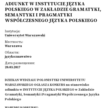
ADIUNKT W INSTYTUCIE JĘZYKA
POLSKIEGO W ZAKŁADZIE GRAMATYKI,
SEMANTYKI I PRAGMATYKI
WSPÓŁCZESNEGO JĘZYKA POLSKIEGO
Instytucja:
Uniwersytet Warszawski
Местность:
Warszawa
Области:
językoznawstwo
Дата размещения:
20.03.2017
DZIEKAN WYDZIAŁU POLONISTYKI UNIWERSYTETU
WARSZAWSKIEGO OGŁASZA KONKURS na stanowisko
adiunkta w INSTYTUCIE JĘZYKA POLSKIEGO w Zakładzie
Gramatyki, Semantyki i Pragmatyki Współczesnego Języka
Polskiego
WARUNKI KONKURSU
: