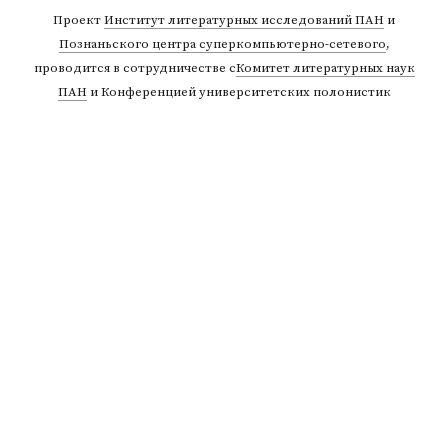
Проект
Институт литературных исследований ПАН
и
Познаньского центра суперкомпьютерно-сетевого
,
проводится в сотрудничестве с
Комитет литературных наук
ПАН
и Конференцией университетских полонистик