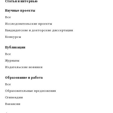
Статьи и интервью
Научные проекты
Все
Исследовательские проекты
Кандидатские и докторские диссертации
Конкурсы
Публикации
Все
Журналы
Издательские новинки
Образование и работа
Все
Образовательные предложения
Стипендии
Вакансии