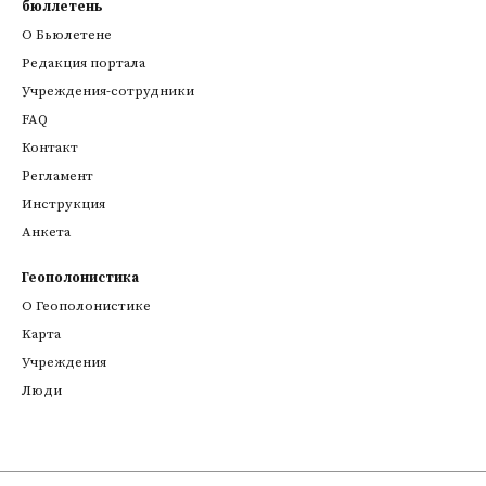
бюллетень
О Бьюлетене
Редакция портала
Учреждения-сотрудники
FAQ
Контакт
Регламент
Инструкция
Анкета
Геополонистика
О Геополонистике
Kарта
Учреждения
Люди