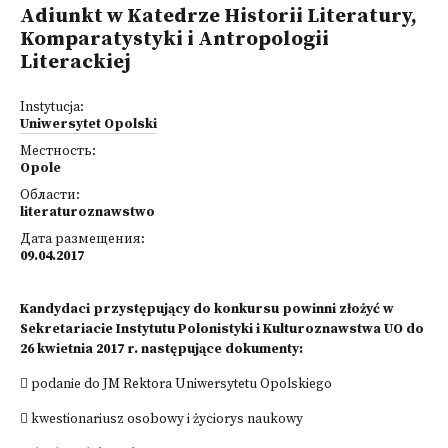
Adiunkt w Katedrze Historii Literatury,
Komparatystyki i Antropologii
Literackiej
Instytucja:
Uniwersytet Opolski
Местность:
Opole
Области:
literaturoznawstwo
Дата размещения:
09.04.2017
Kandydaci przystępujący do konkursu powinni złożyć w
Sekretariacie Instytutu Polonistyki i Kulturoznawstwa UO do
26 kwietnia 2017 r. następujące dokumenty:
 podanie do JM Rektora Uniwersytetu Opolskiego
 kwestionariusz osobowy i życiorys naukowy