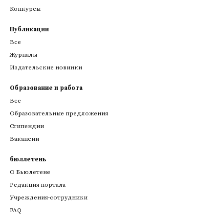
Конкурсы
Публикации
Все
Журналы
Издательские новинки
Образование и работа
Все
Образовательные предложения
Стипендии
Вакансии
бюллетень
О Бьюлетене
Редакция портала
Учреждения-сотрудники
FAQ