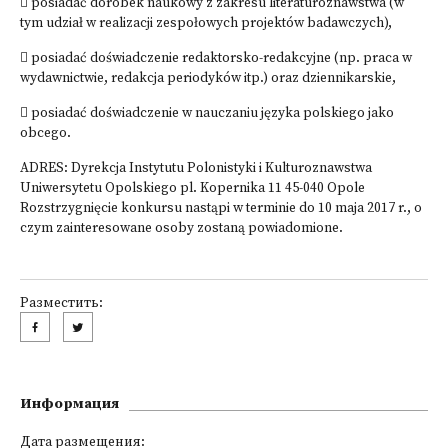
 posiadać dorobek naukowy z zakresu literaturoznawstwa (w
tym udział w realizacji zespołowych projektów badawczych),
 posiadać doświadczenie redaktorsko-redakcyjne (np. praca w
wydawnictwie, redakcja periodyków itp.) oraz dziennikarskie,
 posiadać doświadczenie w nauczaniu języka polskiego jako
obcego.
ADRES: Dyrekcja Instytutu Polonistyki i Kulturoznawstwa
Uniwersytetu Opolskiego pl. Kopernika 11 45-040 Opole
Rozstrzygnięcie konkursu nastąpi w terminie do 10 maja 2017 r., o
czym zainteresowane osoby zostaną powiadomione.
Разместить:
Информация
Дата размещения: