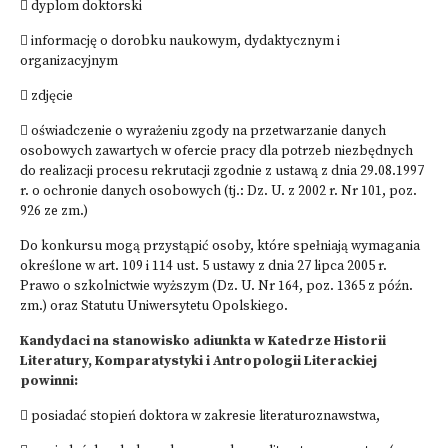
 dyplom doktorski
 informację o dorobku naukowym, dydaktycznym i
organizacyjnym
 zdjęcie
 oświadczenie o wyrażeniu zgody na przetwarzanie danych
osobowych zawartych w ofercie pracy dla potrzeb niezbędnych
do realizacji procesu rekrutacji zgodnie z ustawą z dnia 29.08.1997
r. o ochronie danych osobowych (tj.: Dz. U. z 2002 r. Nr 101, poz.
926 ze zm.)
Do konkursu mogą przystąpić osoby, które spełniają wymagania
określone w art. 109 i 114 ust. 5 ustawy z dnia 27 lipca 2005 r.
Prawo o szkolnictwie wyższym (Dz. U. Nr 164, poz. 1365 z późn.
zm.) oraz Statutu Uniwersytetu Opolskiego.
Kandydaci na stanowisko adiunkta w Katedrze Historii
Literatury, Komparatystyki i Antropologii Literackiej
powinni:
 posiadać stopień doktora w zakresie literaturoznawstwa,