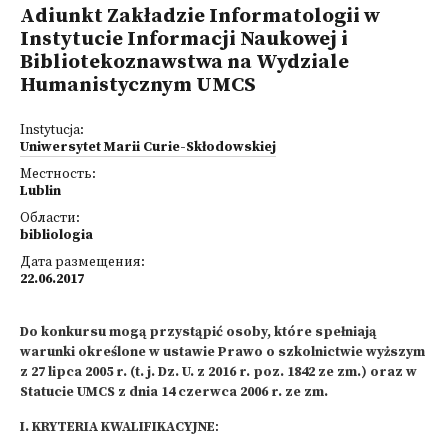
Adiunkt Zakładzie Informatologii w
Instytucie Informacji Naukowej i
Bibliotekoznawstwa na Wydziale
Humanistycznym UMCS
Instytucja:
Uniwersytet Marii Curie-Skłodowskiej
Местность:
Lublin
Области:
bibliologia
Дата размещения:
22.06.2017
Do konkursu mogą przystąpić osoby, które spełniają
warunki określone w ustawie Prawo o szkolnictwie wyższym
z 27 lipca 2005 r. (t. j. Dz. U. z 2016 r. poz. 1842 ze zm.) oraz w
Statucie UMCS z dnia 14 czerwca 2006 r. ze zm.
I. KRYTERIA KWALIFIKACYJNE
: