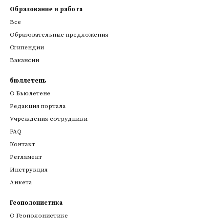
Образование и работа
Все
Образовательные предложения
Стипендии
Вакансии
бюллетень
О Бьюлетене
Редакция портала
Учреждения-сотрудники
FAQ
Контакт
Регламент
Инструкция
Анкета
Геополонистика
О Геополонистике