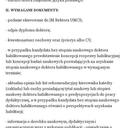
- bardzo dobra znajomość języka polskiego.
II. WYMAGANE DOKUMENTY:
- podanie skierowane do JM Rektora UMCS;
- odpis dyplomu doktora;
- kwestionariusz osobowy oraz życiorys albo CV;
- w przypadku kandydata bez stopnia naukowego doktora
habilitowanego przedstawienie koncepcji rozprawy habilitacyjnej
lub koncepcji badań naukowych pozwalających na uzyskanie
stopnia naukowego doktora habilitowanego w wymaganym
terminie;
- aktualna opinia lub list rekomendacyjny kierownika katedry
(zakładu) lub osoby posiadającej tytuł naukowy lub stopień
naukowy doktora habilitowanego o predyspozycjach do pracy
dydaktycznej, a w przypadku kandydata bez stopnia naukowego
doktora habilitowanego również o perspektywach uzyskania
habilitacji;
- informacja o dorobku naukowym, dydaktycznym i
organizacyjnym wraz z wykazem publikacji; - oświadczenie o