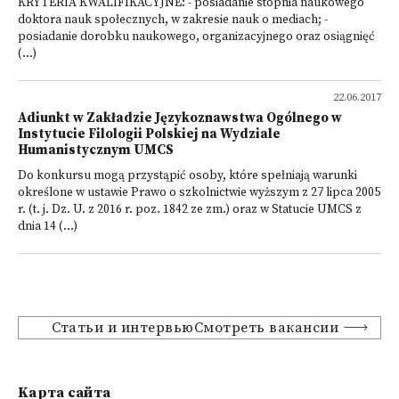
KRYTERIA KWALIFIKACYJNE: - posiadanie stopnia naukowego
doktora nauk społecznych, w zakresie nauk o mediach; -
posiadanie dorobku naukowego, organizacyjnego oraz osiągnięć
(...)
22.06.2017
Adiunkt w Zakładzie Językoznawstwa Ogólnego w
Instytucie Filologii Polskiej na Wydziale
Humanistycznym UMCS
Do konkursu mogą przystąpić osoby, które spełniają warunki
określone w ustawie Prawo o szkolnictwie wyższym z 27 lipca 2005
r. (t. j. Dz. U. z 2016 r. poz. 1842 ze zm.) oraz w Statucie UMCS z
dnia 14 (...)
Статьи и интервьюСмотреть вакансии
Kарта сайта