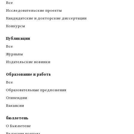
Все
Исследовательские проекты
Кандидатские и докторские диссертации
Конкурсы
Публикации
Все
Журналы
Издательские новинки
Образование и работа
Все
Образовательные предложения
Стипендии
Вакансии
бюллетень
О Бьюлетене
Редакция портала