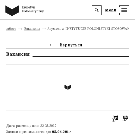
Menu
е и работа
Вакансии
Asystent w INSTYTUCIE POLONISTYKI STOSOWANEJ
Вернуться
Вакансия
Дата размещения: 22.05.2017
Заявки принимаются до:
05.06.2017