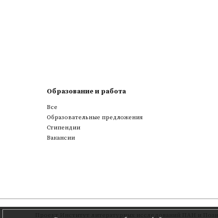
Образование и работа
Все
Образовательные предложения
Стипендии
Вакансии
Проект
Институт литературных исследований ПАН
и
Позн