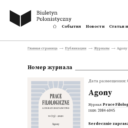
События
Новости
Статьи 
Agony
Главная страница
Публикации
Журналы
Номер журнала
Дата размещения: 0
Agony
Prace Filolo
Журнал:
2084-6045
ISSN:
Serdecznie zaprasz