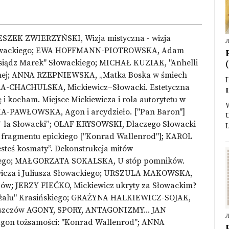
ZEK ZWIERZYŃSKI, Wizja mistyczna - wizja
i Słowackiego; EWA HOFFMANN-PIOTROWSKA, Adam
siądz Marek" Słowackiego; MICHAŁ KUZIAK, "Anhelli
(
icznej; ANNA RZEPNIEWSKA, „Matka Boska w śmiech
A-CHACHULSKA, Mickiewicz−Słowacki. Estetyczna
I
 kocham. Miejsce Mickiewicza i rola autorytetu w
A-PAWŁOWSKA, Agon i arcydzieło. ["Pan Baron"]
U
` la Słowacki”; OLAF KRYSOWSKI, Dlaczego Słowacki
L
u fragmentu epickiego ["Konrad Wallenrod"]; KAROL
steś kosmaty”. Dekonstrukcja mitów
ckiego; MAŁGORZATA SOKALSKA, U stóp pomników.
ewicza i Juliusza Słowackiego; URSZULA MAKOWSKA,
czów; JERZY FIEĆKO, Mickiewicz ukryty za Słowackim?
e żalu" Krasińskiego; GRAŻYNA HALKIEWICZ-SOJAK,
ieszczów AGONY, SPORY, ANTAGONIZMY... JAN
on tożsamości: "Konrad Wallenrod"; ANNA