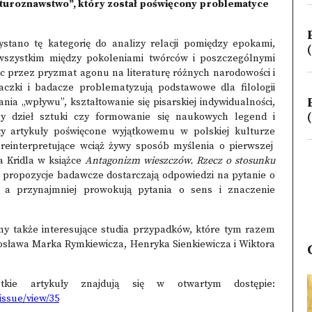
raturoznawstwo”, który został poświęcony problematyce
tano tę kategorię do analizy relacji pomiędzy epokami,
(
wszystkim między pokoleniami twórców i poszczególnymi
c przez pryzmat agonu na literaturę różnych narodowości i
czki i badacze problematyzują podstawowe dla filologii
nia „wpływu”, kształtowanie się pisarskiej indywidualności,
(
eny dzieł sztuki czy formowanie się naukowych legend i
y artykuły poświęcone wyjątkowemu w polskiej kulturze
reinterpretujące wciąż żywy sposób myślenia o pierwszej
 Kridla w książce
Antagonizm wieszczów. Rzecz o stosunku
e propozycje badawcze dostarczają odpowiedzi na pytanie o
, a przynajmniej prowokują pytania o sens i znaczenie
my także interesujące studia przypadków, które tym razem
arosława Marka Rymkiewicza, Henryka Sienkiewicza i Wiktora
kie artykuły znajdują się w otwartym dostępie:
issue/view/35