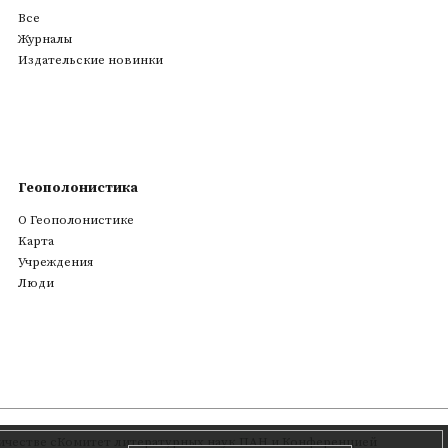
Все
Журналы
Издательские новинки
Геополонистика
О Геополонистике
Kарта
Учреждения
Люди
честве с
Комитет литературных наук ПАН
и Конференцией