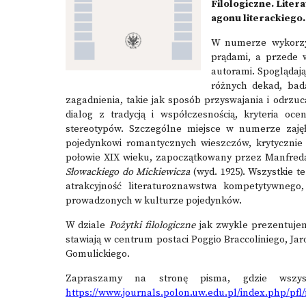
Filologiczne. Lite
agonu literackiego.
W numerze wykorzys
prądami, a przede 
autorami. Spoglądają
różnych dekad, bada
zagadnienia, takie jak sposób przyswajania i odrzuca
dialog z tradycją i współczesnością, kryteria oc
stereotypów. Szczególne miejsce w numerze zajęł
pojedynkowi romantycznych wieszczów, krytycznie 
połowie XIX wieku, zapoczątkowany przez Manfreda
Słowackiego do Mickiewicza
(wyd. 1925). Wszystkie t
atrakcyjność literaturoznawstwa kompetytywnego
prowadzonych w kulturze pojedynków.
W dziale
Pożytki filologiczne
jak zwykle prezentuje
stawiają w centrum postaci Poggio Braccoliniego, J
Gomulickiego.
Zapraszamy na stronę pisma, gdzie wszyst
https://www.journals.polon.uw.edu.pl/index.php/pfl/