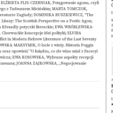
o; ELŻBIETA FLIS-CZERNIAK, Potęgowanie agonu, czyli
(
skiego z Tadeuszem Micińskim; MARTA TOMCZOK,
 literaturze Zagłady; DOMINIKA RUSZKIEWICZ, "The
Litany: The Scottish Perspective on a Poetic Agon;
Z
a Křesadly potyczki literackie; EWA WRÓBLEWSKA-
f
horwackie koncepcje idei polityki; ELVIRA
p
ct in Modern Hebrew Literature of the Last Seventy
KA-MAKSYMIK, O locie z wieży. Historia Poggia
 oraz opowieść "O księdzu, co złe wino miał z Facecyi
ewicza; EWA KOSOWSKA, Wybrane aspekty recepcji
Rekonesans; JOANNA ZAJKOWSKA, „Negocjowanie