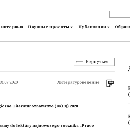
и интервью
Научные проекты
Публикации
Образо
Вернуться
8.07.2020
Литературоведение
(
giczne. Literaturoznawstwo
(10(13)) 2020
(
amy do lektury najnowszego rocznika „Prace