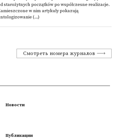
d starożytnych początków po współczesne realizacje.
Zamieszczone w nim artykuły pokazują
ntologizowanie (...)
Смотреть номера журналов
Новости
Публикации