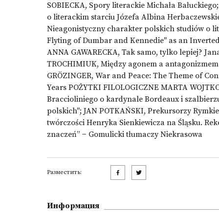
SOBIECKA, Spory literackie Michała Bałuckieg
o literackim starciu Józefa Albina Herbaczew
Nieagonistyczny charakter polskich studiów o
Flyting of Dumbar and Kennedie" as an Inverted 
ANNA GAWARECKA, Tak samo, tylko lepiej? Jan
TROCHIMIUK, Między agonem a antagonizmem. C
GRÖZINGER, War and Peace: The Theme of Confli
Years POŻYTKI FILOLOGICZNE MARTA WOJTKOWS
Braccioliniego o kardynale Bordeaux i szalbierzu
polskich"; JAN POTKAŃSKI, Prekursorzy Rymki
twórczości Henryka Sienkiewicza na Śląsku. 
znaczeń” − Gomulicki tłumaczy Niekrasowa
Разместить:
Информация