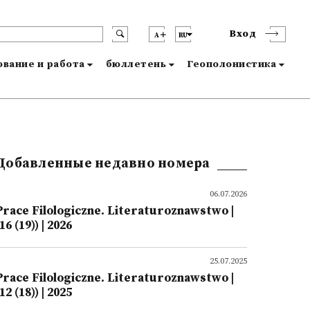
Вход
A
RU
вание и работа
бюллетень
Геополонистика
Добавленные недавно номера
06.07.2026
Prace Filologiczne. Literaturoznawstwo |
16 (19)) | 2026
25.07.2025
Prace Filologiczne. Literaturoznawstwo |
12 (18)) | 2025