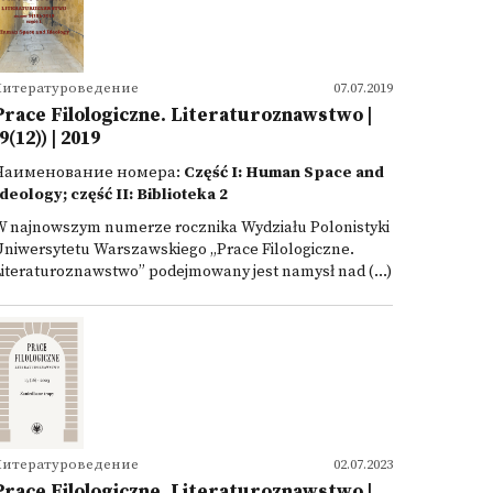
Литературоведение
07.07.2019
Prace Filologiczne. Literaturoznawstwo |
9(12)) | 2019
Наименование номера:
Część I: Human Space and
deology; część II: Biblioteka 2
W najnowszym numerze rocznika Wydziału Polonistyki
niwersytetu Warszawskiego „Prace Filologiczne.
iteraturoznawstwo” podejmowany jest namysł nad (...)
Литературоведение
02.07.2023
Prace Filologiczne. Literaturoznawstwo |