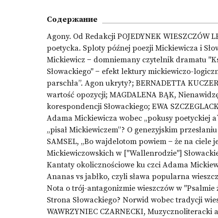
Содержание
Agony. Od Redakcji POJEDYNEK WIESZCZÓW LES
poetycka. Sploty późnej poezji Mickiewicza 
Mickiewicz − domniemany czytelnik dramatu "K
Słowackiego" − efekt lektury mickiewiczo-log
parschła”. Agon ukryty?; BERNADETTA KUCZER
wartość opozycji; MAGDALENA BĄK, Nienawidzę i
korespondencji Słowackiego; EWA SZCZEGLACK
Adama Mickiewicza wobec „pokusy poetyckiej a
„pisał Mickiewiczem”? O genezyjskim przesłani
SAMSEL, „Bo wajdelotom powiem − że na ciele je
Mickiewiczowskich w ["Wallenrodzie"] Słowa
Kantaty okolicznościowe ku czci Adama Micki
Ananas vs jabłko, czyli sława popularna wiesz
Nota o trój-antagonizmie wieszczów w "Psalmi
Strona Słowackiego? Norwid wobec tradycji w
WAWRZYNIEC CZARNECKI, Muzycznoliteracki ag