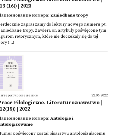
13 (16)) | 2023
Наименование номера:
Zaniedbane tropy
Serdecznie zapraszamy do lektury nowego numeru pt.
aniedbane tropy. Zawiera on artykuły poświęcone tym
igurom retorycznym, które nie doczekały się do tej
ory (...)
Литературоведение
22.06.2022
Prace Filologiczne. Literaturoznawstwo |
(12(15)) | 2022
Наименование номера:
Antologie i
antologizowanie
Numer poświęcony został pisarstwu antologizującemu