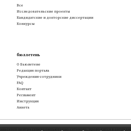
Все
Исследовательские проекты
Кандидатские и докторские диссертации
Конкурсы
бюллетень
О Бьюлетене
Редакция портала
Учреждения-сотрудники
FAQ
Контакт
Регламент
Инструкция
Анкета
аньского центра суперкомпьютерно-сетевого
,
проводится в сотрудни