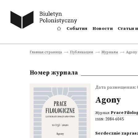
События
Новости
Статьи 
Agony
Главная страница
Публикации
Журналы
Номер журнала
Дата размещения: 0
Agony
Prace Filolo
Журнал:
2084-6045
ISSN:
Serdecznie zaprasz