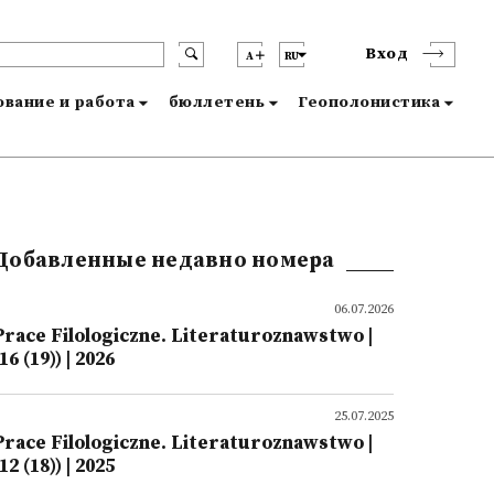
Вход
A
RU
вание и работа
бюллетень
Геополонистика
Добавленные недавно номера
06.07.2026
Prace Filologiczne. Literaturoznawstwo |
16 (19)) | 2026
25.07.2025
Prace Filologiczne. Literaturoznawstwo |
12 (18)) | 2025