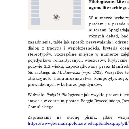
Filologiczne. Lite
agonu literackiego.
W numerze wykorzys
prądami, a przede 
autorami. Spoglądają
różnych dekad, bada
zagadnienia, takie jak sposób przyswajania i odrzuca
dialog z tradycją i współczesnością, kryteria oc
stereotypów. Szczególne miejsce w numerze zajęł
pojedynkowi romantycznych wieszczów, krytycznie 
połowie XIX wieku, zapoczątkowany przez Manfreda
Słowackiego do Mickiewicza
(wyd. 1925). Wszystkie t
atrakcyjność literaturoznawstwa kompetytywnego
prowadzonych w kulturze pojedynków.
W dziale
Pożytki filologiczne
jak zwykle prezentuje
stawiają w centrum postaci Poggio Braccoliniego, J
Gomulickiego.
Zapraszamy na stronę pisma, gdzie wszyst
https://www.journals.polon.uw.edu.pl/index.php/pfl/