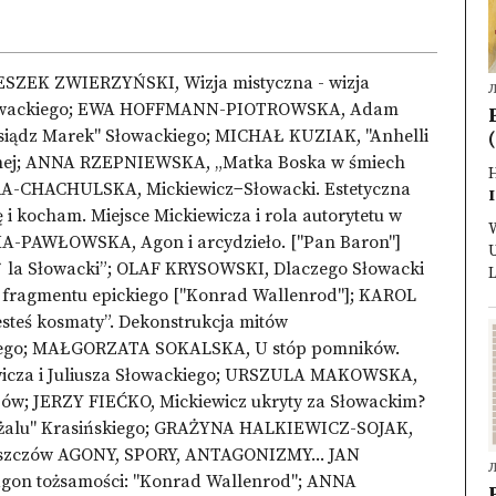
ZEK ZWIERZYŃSKI, Wizja mistyczna - wizja
i Słowackiego; EWA HOFFMANN-PIOTROWSKA, Adam
siądz Marek" Słowackiego; MICHAŁ KUZIAK, "Anhelli
(
icznej; ANNA RZEPNIEWSKA, „Matka Boska w śmiech
A-CHACHULSKA, Mickiewicz−Słowacki. Estetyczna
I
 kocham. Miejsce Mickiewicza i rola autorytetu w
A-PAWŁOWSKA, Agon i arcydzieło. ["Pan Baron"]
U
` la Słowacki”; OLAF KRYSOWSKI, Dlaczego Słowacki
L
u fragmentu epickiego ["Konrad Wallenrod"]; KAROL
steś kosmaty”. Dekonstrukcja mitów
ckiego; MAŁGORZATA SOKALSKA, U stóp pomników.
ewicza i Juliusza Słowackiego; URSZULA MAKOWSKA,
czów; JERZY FIEĆKO, Mickiewicz ukryty za Słowackim?
e żalu" Krasińskiego; GRAŻYNA HALKIEWICZ-SOJAK,
ieszczów AGONY, SPORY, ANTAGONIZMY... JAN
on tożsamości: "Konrad Wallenrod"; ANNA