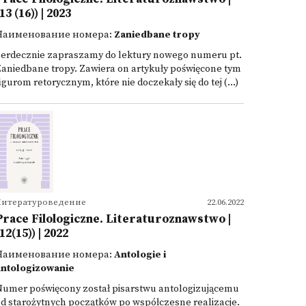
13 (16)) | 2023
Наименование номера:
Zaniedbane tropy
Serdecznie zapraszamy do lektury nowego numeru pt.
aniedbane tropy. Zawiera on artykuły poświęcone tym
igurom retorycznym, które nie doczekały się do tej (...)
Литературоведение
22.06.2022
Prace Filologiczne. Literaturoznawstwo |
(12(15)) | 2022
Наименование номера:
Antologie i
antologizowanie
Numer poświęcony został pisarstwu antologizującemu
d starożytnych początków po współczesne realizacje.