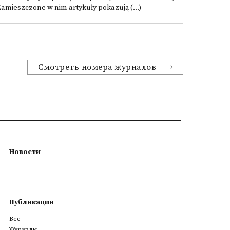
amieszczone w nim artykuły pokazują (...)
Смотреть номера журналов
Новости
Публикации
Все
Журналы