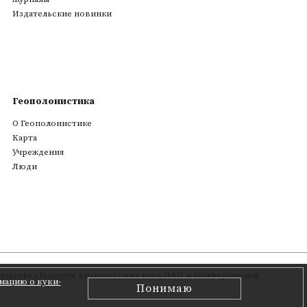
Издательские новинки
Геополонистика
О Геополонистике
Kарта
Учреждения
Люди
честве с
Комитет литературных наук ПАН
и Конференцией
мацию о куки-
Понимаю