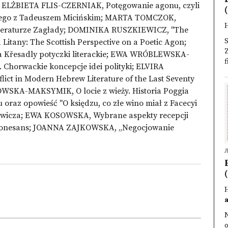
o; ELŻBIETA FLIS-CZERNIAK, Potęgowanie agonu, czyli
(
skiego z Tadeuszem Micińskim; MARTA TOMCZOK,
 literaturze Zagłady; DOMINIKA RUSZKIEWICZ, "The
Litany: The Scottish Perspective on a Poetic Agon;
Z
a Křesadly potyczki literackie; EWA WRÓBLEWSKA-
f
horwackie koncepcje idei polityki; ELVIRA
ct in Modern Hebrew Literature of the Last Seventy
KA-MAKSYMIK, O locie z wieży. Historia Poggia
 oraz opowieść "O księdzu, co złe wino miał z Facecyi
ewicza; EWA KOSOWSKA, Wybrane aspekty recepcji
Rekonesans; JOANNA ZAJKOWSKA, „Negocjowanie
o