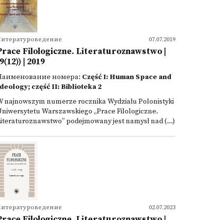
Литературоведение
07.07.2019
Prace Filologiczne. Literaturoznawstwo |
9(12)) | 2019
Наименование номера:
Część I: Human Space and
deology; część II: Biblioteka 2
W najnowszym numerze rocznika Wydziału Polonistyki
niwersytetu Warszawskiego „Prace Filologiczne.
iteraturoznawstwo” podejmowany jest namysł nad (...)
Литературоведение
02.07.2023
Prace Filologiczne. Literaturoznawstwo |