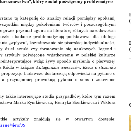
raturoznawstwo”, który został poświęcony problematyce
tano tę kategorię do analizy relacji pomiędzy epokami,
(
wszystkim między pokoleniami twórców i poszczególnymi
c przez pryzmat agonu na literaturę różnych narodowości i
czki i badacze problematyzują podstawowe dla filologii
nia „wpływu”, kształtowanie się pisarskiej indywidualności,
(
eny dzieł sztuki czy formowanie się naukowych legend i
y artykuły poświęcone wyjątkowemu w polskiej kulturze
reinterpretujące wciąż żywy sposób myślenia o pierwszej
 Kridla w książce
Antagonizm wieszczów. Rzecz o stosunku
e propozycje badawcze dostarczają odpowiedzi na pytanie o
, a przynajmniej prowokują pytania o sens i znaczenie
my także interesujące studia przypadków, które tym razem
arosława Marka Rymkiewicza, Henryka Sienkiewicza i Wiktora
kie artykuły znajdują się w otwartym dostępie:
issue/view/35