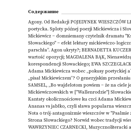
Содержание
Agony. Od Redakcji POJEDYNEK WIESZCZÓW LES
poetycka. Sploty późnej poezji Mickiewicza 
Mickiewicz − domniemany czytelnik dramatu "K
Słowackiego" − efekt lektury mickiewiczo-log
parschła”. Agon ukryty?; BERNADETTA KUCZER
wartość opozycji; MAGDALENA BĄK, Nienawidzę i
korespondencji Słowackiego; EWA SZCZEGLACK
Adama Mickiewicza wobec „pokusy poetyckiej a
„pisał Mickiewiczem”? O genezyjskim przesłani
SAMSEL, „Bo wajdelotom powiem − że na ciele je
Mickiewiczowskich w ["Wallenrodzie"] Słowa
Kantaty okolicznościowe ku czci Adama Micki
Ananas vs jabłko, czyli sława popularna wiesz
Nota o trój-antagonizmie wieszczów w "Psalmi
Strona Słowackiego? Norwid wobec tradycji w
WAWRZYNIEC CZARNECKI, Muzycznoliteracki ag