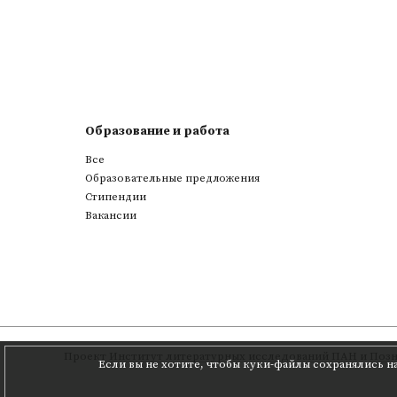
Образование и работа
Все
Образовательные предложения
Стипендии
Вакансии
Проект
Институт литературных исследований ПАН
и
Позн
Если вы не хотите, чтобы куки-файлы сохранялись н