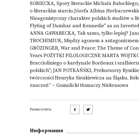
SOBIECKA, Spory literackie Michała Bałuckieg
o literackim starciu Józefa Albina Herbaczew
Nieagonistyczny charakter polskich studiów o
Flyting of Dumbar and Kennedie" as an Inverted 
ANNA GAWARECKA, Tak samo, tylko lepiej? Jan
TROCHIMIUK, Między agonem a antagonizmem. C
GRÖZINGER, War and Peace: The Theme of Confli
Years POŻYTKI FILOLOGICZNE MARTA WOJTKOWS
Braccioliniego o kardynale Bordeaux i szalbierzu
polskich"; JAN POTKAŃSKI, Prekursorzy Rymki
twórczości Henryka Sienkiewicza na Śląsku. 
znaczeń” − Gomulicki tłumaczy Niekrasowa
Разместить:
Информация