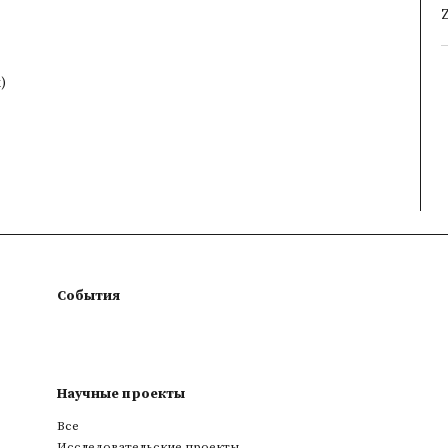
Z
)
События
Научные проекты
Все
Исследовательские проекты