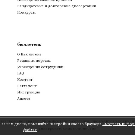
Кандидатские и докторские диссертации
Конкурсы
бюллетень
О Бьюлетене
Редакция портала
Учреждения-сотрудники
FAQ
Контакт
Регламент
Инструкция
Анкета
аньского центра суперкомпьютерно-сетевого
,
проводится в сотрудни
а вашем диске, поменяйте настройки своего браузера
Смотреть инфор
университетских полонистик
файлах