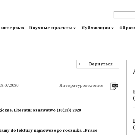
и интервью
Научные проекты
Публикации
Образо
Вернуться
8.07.2020
Литературоведение
(
giczne. Literaturoznawstwo
(10(13)) 2020
(
amy do lektury najnowszego rocznika „Prace