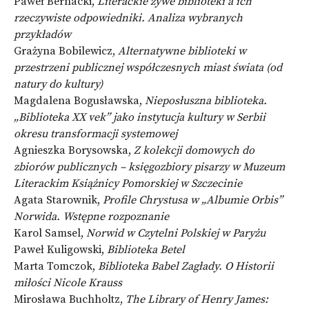
Paweł Bernacki,
Literackie żywe biblioteki a ich
rzeczywiste odpowiedniki. Analiza wybranych
przykładów
Grażyna Bobilewicz,
Alternatywne biblioteki w
przestrzeni publicznej współczesnych miast świata (od
natury do kultury)
Magdalena Bogusławska,
Nieposłuszna biblioteka.
„Biblioteka XX vek” jako instytucja kultury w Serbii
okresu transformacji systemowej
Agnieszka Borysowska,
Z kolekcji domowych do
zbiorów publicznych – księgozbiory pisarzy w Muzeum
Literackim Książnicy Pomorskiej w Szczecinie
Agata Starownik,
Profile Chrystusa w „Albumie Orbis”
Norwida. Wstępne rozpoznanie
Karol Samsel,
Norwid w Czytelni Polskiej w Paryżu
Paweł Kuligowski,
Biblioteka Betel
Marta Tomczok,
Biblioteka Babel Zagłady. O Historii
miłości Nicole Krauss
Mirosława Buchholtz,
The Library of Henry James: