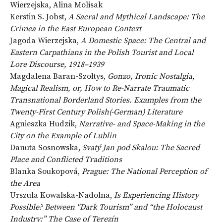
Wierzejska, Alina Molisak
Kerstin S. Jobst,
A Sacral and Mythical Landscape: The
Crimea in the East European Context
Jagoda Wierzejska,
A Domestic Space: The Central and
Eastern Carpathians in the Polish Tourist and Local
Lore Discourse, 1918–1939
Magdalena Baran-Szołtys,
Gonzo, Ironic Nostalgia,
Magical Realism, or, How to Re-Narrate Traumatic
Transnational Borderland Stories. Examples from the
Twenty-First Century Polish(-German) Literature
Agnieszka Hudzik,
Narrative- and Space-Making in the
City on the Example of Lublin
Danuta Sosnowska,
Svatý Jan pod Skalou: The Sacred
Place and Conflicted Traditions
Blanka Soukopová,
Prague: The National Perception of
the Area
Urszula Kowalska-Nadolna,
Is Experiencing History
Possible? Between "Dark Tourism” and “the Holocaust
Industry:” The Case of Terezín