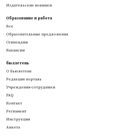
Издательские новинки
Образование и работа
Все
Образовательные предложения
Стипендии
Вакансии
бюллетень
О Бьюлетене
Редакция портала
Учреждения-сотрудники
FAQ
Контакт
Регламент
Инструкция
Анкета