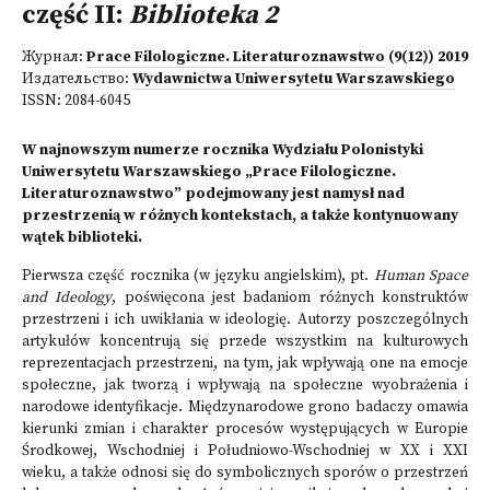
część II:
Biblioteka 2
Журнал:
Prace Filologiczne. Literaturoznawstwo
(9(12)) 2019
Издательство:
Wydawnictwa Uniwersytetu Warszawskiego
ISSN:
2084-6045
W najnowszym numerze rocznika Wydziału Polonistyki
Uniwersytetu Warszawskiego „Prace Filologiczne.
Literaturoznawstwo” podejmowany jest namysł nad
przestrzenią w różnych kontekstach, a także kontynuowany
wątek biblioteki.
Pierwsza część rocznika (w języku angielskim), pt.
Human Space
and Ideology
, poświęcona jest badaniom różnych konstruktów
przestrzeni i ich uwikłania w ideologię. Autorzy poszczególnych
artykułów koncentrują się przede wszystkim na kulturowych
reprezentacjach przestrzeni, na tym, jak wpływają one na emocje
społeczne, jak tworzą i wpływają na społeczne wyobrażenia i
narodowe identyfikacje. Międzynarodowe grono badaczy omawia
kierunki zmian i charakter procesów występujących w Europie
Środkowej, Wschodniej i Południowo-Wschodniej w XX i XXI
wieku, a także odnosi się do symbolicznych sporów o przestrzeń