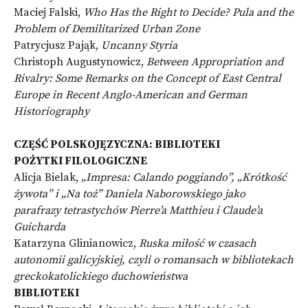
Maciej Falski,
Who Has the Right to Decide? Pula and the
Problem of Demilitarized Urban Zone
Patrycjusz Pająk,
Uncanny Styria
Christoph Augustynowicz,
Between Appropriation and
Rivalry: Some Remarks on the Concept of East Central
Europe in Recent Anglo-American and German
Historiography
CZĘŚĆ POLSKOJĘZYCZNA: BIBLIOTEKI
POŻYTKI FILOLOGICZNE
Alicja Bielak,
„Impresa: Calando poggiando”, „Krótkość
żywota” i „Na toż” Daniela Naborowskiego jako
parafrazy tetrastychów Pierre’a Matthieu i Claude’a
Guicharda
Katarzyna Glinianowicz,
Ruska miłość w czasach
autonomii galicyjskiej, czyli o romansach w bibliotekach
greckokatolickiego duchowieństwa
BIBLIOTEKI