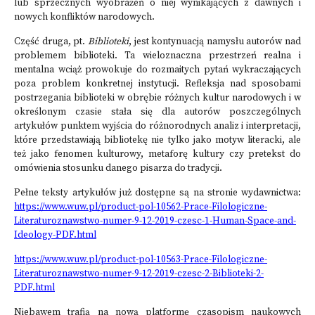
lub sprzecznych wyobrażeń o niej wynikających z dawnych i
nowych konfliktów narodowych.
Część druga, pt.
Biblioteki
, jest kontynuacją namysłu autorów nad
problemem biblioteki. Ta wieloznaczna przestrzeń realna i
mentalna wciąż prowokuje do rozmaitych pytań wykraczających
poza problem konkretnej instytucji. Refleksja nad sposobami
postrzegania biblioteki w obrębie różnych kultur narodowych i w
określonym czasie stała się dla autorów poszczególnych
artykułów punktem wyjścia do różnorodnych analiz i interpretacji,
które przedstawiają bibliotekę nie tylko jako motyw literacki, ale
też jako fenomen kulturowy, metaforę kultury czy pretekst do
omówienia stosunku danego pisarza do tradycji.
Pełne teksty artykułów już dostępne są na stronie wydawnictwa:
https://www.wuw.pl/product-pol-10562-Prace-Filologiczne-
Literaturoznawstwo-numer-9-12-2019-czesc-1-Human-Space-and-
Ideology-PDF.html
https://www.wuw.pl/product-pol-10563-Prace-Filologiczne-
Literaturoznawstwo-numer-9-12-2019-czesc-2-Biblioteki-2-
PDF.html
Niebawem trafią na nową platformę czasopism naukowych