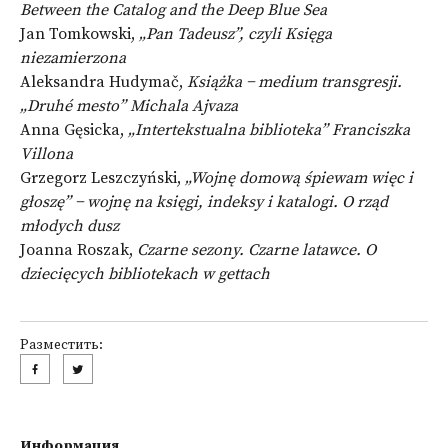
Between the Catalog and the Deep Blue Sea
Jan Tomkowski,
„Pan Tadeusz”, czyli Księga
niezamierzona
Aleksandra Hudymač,
Książka − medium transgresji.
„Druhé mesto” Michala Ajvaza
Anna Gęsicka,
„Intertekstualna biblioteka” Franciszka
Villona
Grzegorz Leszczyński,
„Wojnę domową śpiewam więc i
głoszę” − wojnę na księgi, indeksy i katalogi. O rząd
młodych dusz
Joanna Roszak,
Czarne sezony. Czarne latawce. O
dziecięcych bibliotekach w gettach
Разместить:
Информация