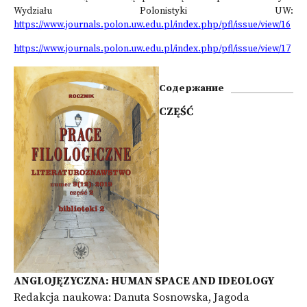
Wydziału Polonistyki UW:
https://www.journals.polon.uw.edu.pl/index.php/pfl/issue/view/16
https://www.journals.polon.uw.edu.pl/index.php/pfl/issue/view/17
Содержание
CZĘŚĆ
ANGLOJĘZYCZNA: HUMAN SPACE AND IDEOLOGY
Redakcja naukowa: Danuta Sosnowska, Jagoda