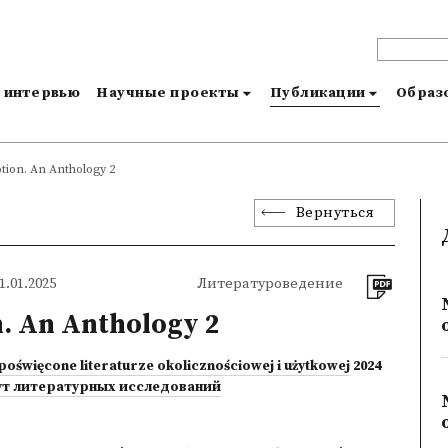
и интервью
Научные проекты
Публикации
Образо
ption. An Anthology 2
Вернуться
.01.2025
Литературоведение
n. An Anthology 2
poświęcone literaturze okolicznościowej i użytkowej
2024
ут литературных исследований