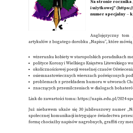
Na stronie rocznika
i użytkowej” (
https:
numer specjalny – k
Anglojęzyczny tom 
artykułów z bogatego dorobku „Napisu”, które mówią 
wizerunku kobiety w staropolskich poradnikach m
polityce Korony i Wielkiego Księstwa Litewskiego 
okolicznościowej poezji weselnej czasów Oświeceni
osiemnastowiecznych wierszach poświęconych p
problemach z przekładem humoru w utworach Cha
znaczących przemilczeniach w dialogach bohaterów
Link do zawartości tomu:
https://napis.edu.pl/2024-sp
Już niebawem ukaże się 30 jubileuszowy numer „Nap
społecznej komunikacji intrygujące świadectwa przeszło
formę chociażby napisów nagrobnych, graffiti czy m