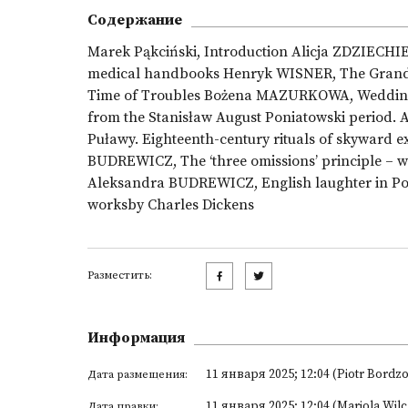
Содержание
Marek Pąkciński, Introduction Alicja ZDZIECHI
medical handbooks Henryk WISNER, The Grand Du
Time of Troubles Bożena MAZURKOWA, Wedding 
from the Stanisław August Poniatowski period. 
Puławy. Eighteenth-century rituals of skyward e
BUDREWICZ, The ‘three omissions’ principle – wha
Aleksandra BUDREWICZ, English laughter in Poli
worksby Charles Dickens
Разместить:
Информация
11 января 2025; 12:04 (Piotr Bordzo
Дата размещения:
11 января 2025; 12:04 (Mariola Wil
Дата правки: