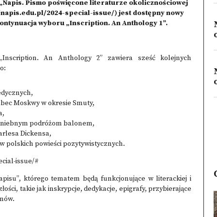
 „Napis. Pismo poświęcone literaturze okolicznościowej
//napis.edu.pl/2024-special-issue/
) jest dostępny nowy
ontynuacja wyboru „Inscription. An Anthology 1”.
„Inscription. An Anthology 2” zawiera sześć kolejnych
o:
edycznych,
wobec Moskwy w okresie Smuty,
a,
odniebnym podróżom balonem,
rlesa Dickensa,
 polskich powieści pozytywistycznych.
ecial-issue/#
isu”, którego tematem będą funkcjonujące w literackiej i
ści, takie jak inskrypcje, dedykacje, epigrafy, przybierające
emów.