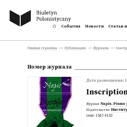
События
Новости
Статьи 
Inscri
Главная страница
Публикации
Журналы
Номер журнала
Дата размещения: 11
Inscriptio
Napis. Pismo 
Журнал:
Инстит
Издательство:
1507-4153
ISSN: