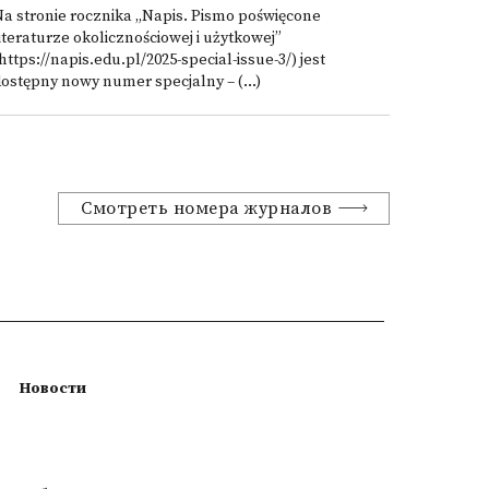
a stronie rocznika „Napis. Pismo poświęcone
iteraturze okolicznościowej i użytkowej”
https://napis.edu.pl/2025-special-issue-3/) jest
ostępny nowy numer specjalny – (...)
Смотреть номера журналов
Новости