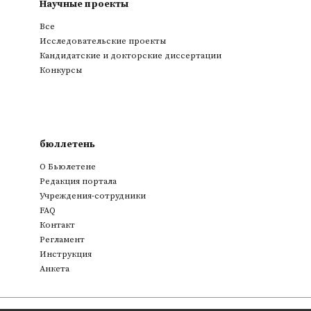
Научные проекты
Все
Исследовательские проекты
Кандидатские и докторские диссертации
Конкурсы
бюллетень
О Бьюлетене
Редакция портала
Учреждения-сотрудники
FAQ
Контакт
Регламент
Инструкция
Анкета