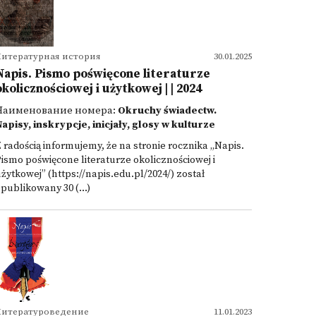
Литературная история
30.01.2025
Napis. Pismo poświęcone literaturze
okolicznościowej i użytkowej | | 2024
Наименование номера:
Okruchy świadectw.
apisy, inskrypcje, inicjały, glosy w kulturze
 radością informujemy, że na stronie rocznika „Napis.
ismo poświęcone literaturze okolicznościowej i
żytkowej” (https://napis.edu.pl/2024/) został
publikowany 30 (...)
Литературоведение
11.01.2023