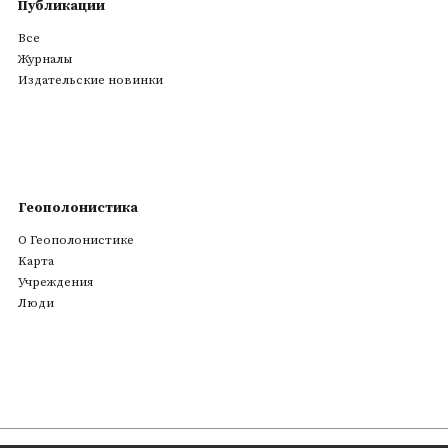
Публикации
Все
Журналы
Издательские новинки
Геополонистика
О Геополонистике
Kарта
Учреждения
Люди