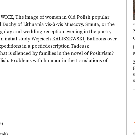
EWICZ, The image of women in Old Polish popular
chy of Lithuania vis-à-vis Muscovy. Smuta, or the
day and wedding reception evening in the poetry
An initial study Wojciech KALISZEWSKI, Balloons over
xpeditions in a poeticdescription Tadeusz
t is silenced by families in the novel of Positivism?
N
sh. Problems with humour in the translations of
Z
P
u
o
ł)
czak)