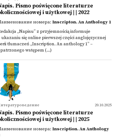
Napis. Pismo poświęcone literaturze
okolicznościowej i użytkowej | | 2022
Наименование номера:
Inscripton. An Anthology 1
edakcja „Napisu” z przyjemnością informuje
 ukazaniu się online pierwszej części anglojęzycznej
erii tłumaczeń „Inscription. An anthology 1” –
patrzonego wstępem (...)
Литературоведение
20.10.2025
Napis. Pismo poświęcone literaturze
okolicznościowej i użytkowej | | 2025
Наименование номера:
Inscription. An Anthology
3