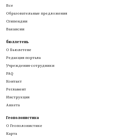
Все
Образовательные предложения
Стипендии
Вакансии
бюллетень
О Бьюлетене
Редакция портала
Учреждения-сотрудники
FAQ
Контакт
Регламент
Инструкция
Анкета
Геополонистика
О Геополонистике
Kарта