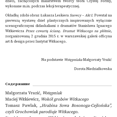
dzieci, zachęconych malarstwem twórcy teorii Czystej Formy,
wykonane m.in. podczas lekcji terapeutycznej.
Okładkę zdobi obraz Łukasza Leskiera
Szewcy – Akt I
. Powstał na
pierwszą wystawę dzieł plastycznych inspirowanych wyłącznie
scenograficznymi didaskaliami z dramatów Stanisława Ignacego
Witkiewicza
Przez czwartą ścianę. Dramat Witkacego na płótnie
,
zorganizowaną 2 grudnia 2015 r. w warszawskiej galerii officyna
art & design przez Instytut Witkacego.
Na podstawie
Wstępniaka
Małgorzaty Vražić
Dorota Niedziałkowska
Содержание
Małgorzata Vrazić,
Wstępniak
Maciej Witkiewicz,
Wokół grobów Witkacego
Tomasz Pawlak,
„Hrabina Sowa Bosonoga-Cejlońska”,
czyli Grochowiak parodiuje Witkacego.