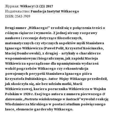
Журнал:
Witkacy!
(1 (2)) 2017
Издательство:
Fundacja Instytut Witkacego
ISSN:
2543-7909
Drugi numer „Witkacego!” zrodził się z połączenia treści o
różnym ciężarze i wymowie. Z jednej strony rozprawy
naukowe i recenzje dotyczące filozoficznych,
matematycznych czy etycznych aspektów myśli Stanisława
Ignacego Witkiewicza (Paweł Polit, Krzysztof Kościuszko,
Maciej Dombrowski), z drugiej – artykuły o charakterze
wspomnieniowym i biograficznym, jak zapiski Macieja
Witkiewicza sporządzone dla upamiętnienia wydarzeń
wokół pogrzebów Witkacego czy rekonstrukcja
powojennych perypetii Stanisława Ignacego pióra
Krzysztofa Dubińskiego. Autor
Wojny Witkacego
prześledził,
jak skończyła się, nie bez udziału matki, Marii
Witkiewiczowej, kariera porucznika Witkiewicza w Wojsku
Polskim w 1920 r. Esej tego autora z numeru pierwszego
O
datowaniu „Portretu wielokrotnego w lustrach”
wywołał reakcję
Włodzimierza Mirskiego w postaci studium poświęconego
lasce, elemencie garderoby Witkacego.