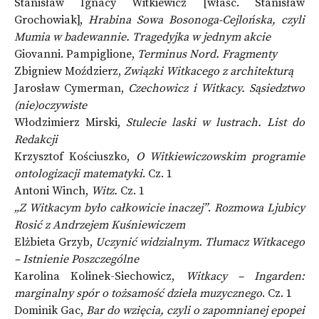
Stanisław Ignacy Witkiewicz [właśc. Stanisław
Grochowiak],
Hrabina Sowa Bosonoga-Cejlońska, czyli
Mumia w badewannie. Tragedyjka w jednym akcie
Giovanni. Pampiglione,
Terminus Nord. Fragmenty
Zbigniew Moździerz,
Związki Witkacego z architekturą
Jarosław Cymerman,
Czechowicz i Witkacy. Sąsiedztwo
(nie)oczywiste
Włodzimierz Mirski,
Stulecie laski w lustrach. List do
Redakcji
Krzysztof Kościuszko,
O Witkiewiczowskim programie
ontologizacji matematyki
. Cz. 1
Antoni Winch,
Witz.
Cz. 1
„Z Witkacym było całkowicie inaczej”
.
Rozmowa Ljubicy
Rosić z Andrzejem Kuśniewiczem
Elżbieta Grzyb,
Uczynić widzialnym. Tłumacz Witkacego
– Istnienie Poszczególne
Karolina Kolinek-Siechowicz,
Witkacy – Ingarden:
marginalny spór o tożsamość dzieła muzycznego
. Cz. 1
Dominik Gac,
Bar do wzięcia, czyli o zapomnianej epopei