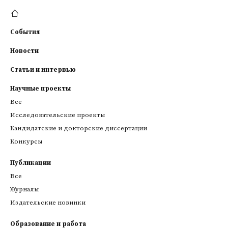
События
Новости
Статьи и интервью
Научные проекты
Все
Исследовательские проекты
Кандидатские и докторские диссертации
Конкурсы
Публикации
Все
Журналы
Издательские новинки
Образование и работа