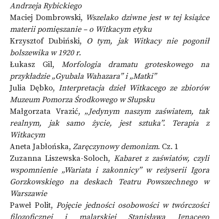
Andrzeja Rybickiego
Maciej Dombrowski,
Wszelako dziwne jest w tej książce
materii pomięszanie – o Witkacym etyku
Krzysztof Dubiński,
O tym, jak Witkacy nie pogonił
bolszewika w 1920 r.
Łukasz Gil,
Morfologia dramatu groteskowego na
przykładzie „Gyubala Wahazara” i „Matki”
Julia Dębko,
Interpretacja dzieł Witkacego ze zbiorów
Muzeum Pomorza Środkowego w Słupsku
Małgorzata Vrazić,
„Jedynym naszym zaświatem, tak
realnym, jak samo życie, jest sztuka”. Terapia z
Witkacym
Aneta Jabłońska,
Zaręczynowy demonizm
. Cz. 1
Zuzanna Liszewska-Soloch,
Kabaret z zaświatów, czyli
wspomnienie „Wariata i zakonnicy” w reżyserii Igora
Gorzkowskiego na deskach Teatru Powszechnego w
Warszawie
Paweł Polit,
Pojęcie jedności osobowości w twórczości
filozoficznej i malarskiej Stanisława Ignacego