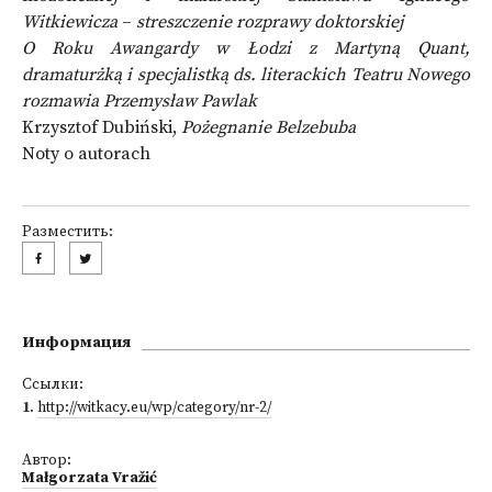
Witkiewicza
–
streszczenie rozprawy doktorskiej
O Roku Awangardy w Łodzi z Martyną Quant,
dramaturżką i specjalistką ds. literackich Teatru Nowego
rozmawia Przemysław Pawlak
Krzysztof Dubiński,
Pożegnanie Belzebuba
Noty o autorach
Разместить:
Информация
Ссылки:
1
.
http://witkacy.eu/wp/category/nr-2/
Автор:
Małgorzata Vražić