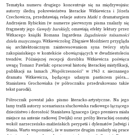
Tematyka numeru drugiego koncentruje się na międzywojniu:
autorzy śledzą pokrewieństwa literackie Witkiewicza i Józefa
Czechowicza, przedstawiają relacje autora
Matki
z dramaturgiem
Andrzejem Rybickim (w numerze pierwszym pisma znalazły się
fragmenty jego
Gawędy barskiej
); omawiają efekty lektury przez
Witkacego książki Romana Ingardena
Zagadnienie tożsamości
dzieła muzycznego.
Witkiewiczolog Zbigniew Moździerz przygląda
się architektonicznym zainteresowaniom syna twórcy stylu
zakopiańskiego w kontekście obowiązujących w dwudziestoleciu
trendów. Późniejszej recepcji dorobku Witkiewicza poświęca
uwagę Tomasz Pawlak: opracował historię literackiej mistyfikacji,
publikacji na łamach „Współczesności” w 1963 r. nieznanego
dramatu Witkiewicza, będącego udanym pastiszem pióra...
Stanisława Grochowiaka (w półroczniku przedrukowano także
tekst parodii).
Półrocznik powstał jako pismo literacko-artystyczne. Na jego
łamy trafili autorzy scenariusza słuchowiska radiowego łączącego
dzieciństwo i dorosłość Stanisława Ignacego (jego premiera miała
miejsce na antenie radiowej Dwójki) oraz próby literackiej osnutej
wokół narzeczeńsko-małżeńskich perypetii i dylematów Jadwigi i
Stasia. Warto wspomnieć, że w numerze drugim znalazły się prace