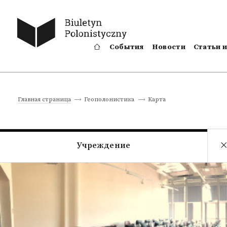
События
Новости
Статьи 
Kарта
Главная страница
Геополонистика
Учреждение