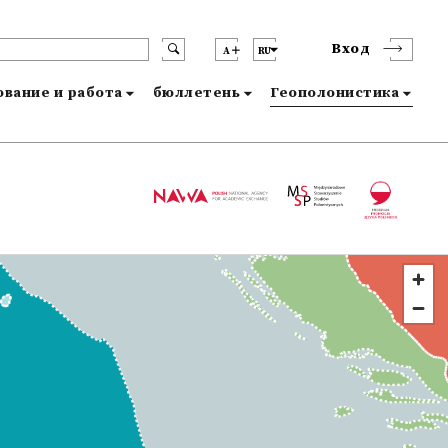
Вход
A
RU
вание и работа
бюллетень
Геополонистика