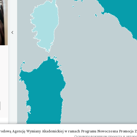
rodową Agencję Wymiany Akademickiej w ramach Programu Nowoczesna Promocja Zagr
Основоположником проекта и авторо