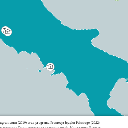
aniczna (2019) oraz programu Promocja Języka Polskiego (2022).
м названия Геополонистика является проф. Магдалена Попель