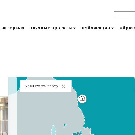
и интервью
Научные проекты
Публикации
Образо
Увеличить карту