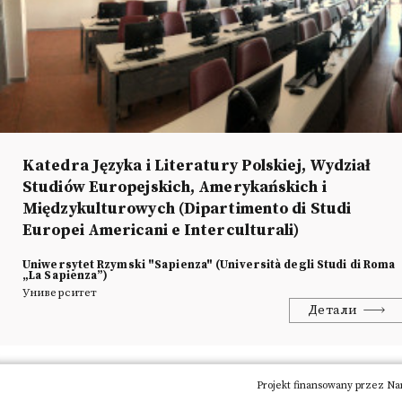
Katedra Języka i Literatury Polskiej, Wydział
Studiów Europejskich, Amerykańskich i
Międzykulturowych (Dipartimento di Studi
Europei Americani e Interculturali)
Uniwersytet Rzymski "Sapienza" (Università degli Studi di Roma
„La Sapienza”)
Университет
Детали
Адрес
Circonvallazione Tiburtina, 4
Projekt finansowany przez Na
00185 Roma