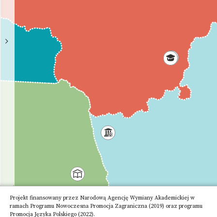
Адрес
K.
Donelaičio
str.
58
44248,
Kaunas
Телефон
Електронный
адрес
Вебсайт
https://www.vdu.lt/en/about-
vmu/about-
vmu-
in-
your-
language/polski/
Projekt finansowany przez Narodową Agencję Wymiany Akademickiej w
ramach Programu Nowoczesna Promocja Zagraniczna (2019) oraz programu
Promocja Języka Polskiego (2022).