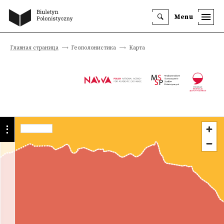
Menu
Главная страница
Геополонистика
Kарта
Учреждение
Университет
Vytautas
Magnus
Университет
Детали