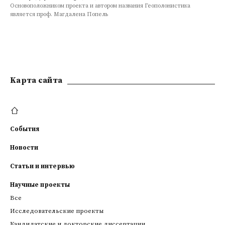
Основоположником проекта и автором названия Геополонистика
является проф. Магдалена Попель
Zob.
także:
Litewski
Uniwersytet
Edukologiczny
(Lietuvos
Kарта сайта
Edukologijos
Universitetas)
События
Просматривайте
связанные
Новости
с
учреждением
Статьи и интервью
События
Научные проекты
Все
Люди
Исследовательские проекты
Образовательные предложения
Кандидатские и докторские диссертации