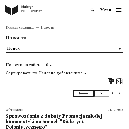
Menu
Главная страница
Новости
Новости
Поиск
Новости на сайате:
10
Сортировать по
Недавно добавленные
z
57
Объявление
01.12.2015
Sprawozdanie z debaty Promocja młodej
humanistyki na łamach "Biuletynu
Polonistycznego"