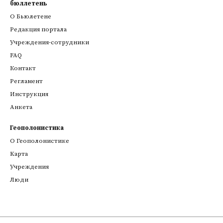
бюллетень
О Бьюлетене
Редакция портала
Учреждения-сотрудники
FAQ
Контакт
Регламент
Инструкция
Анкета
Геополонистика
О Геополонистике
Kарта
Учреждения
Люди