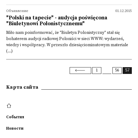
Объявление
01.12.2015
"Polski na tapecie" - audycja poświęcona
"Biuletynowi Polonistycznemu"
Miło nam poinformować, że "Biuletyn Polonistyczny" stał się
bohaterem audycji radiowej Poloniści w sieci WWW: wydarzeń,
wiedzy i współpracy. W przeszło dziesięciominutowym materiale
(...)
1
56
57
Kарта сайта
События
Новости