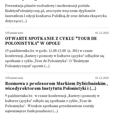
Prezentacja planów rozbudowy i modernizacji portalu
BiuletynPolonistyczny.pl, uroczyste wręczenie dyplomów
laureatkom I edycji konkursu Publikuj.dr oraz debata ekspercka
dotycząca (...)
Объявление
01.12.2015
OTWARTE SPOTKANIE Z CYKLU "TOUR DE
POLONISTYKA" W OPOLU
19 października br. w godz. 11.00-12.00 (s. 301) w czasie
konferencji „Bariery i pomosty w kulturze i języku" odbędzie się
spotkanie z cyklu „Tour de Polonistyka”. O "Biuletynie
Polonistycznym" opowie (...)
Объявление
01.12.2015
Rozmowa z profesorem Markiem Dybizbańskim ,
wicedyrektorem Instytutu Polonistyki i (...)
9 października br. w czasie konferencji „Bariery i pomosty w
kulturze i języku" odbyło się spotkanie z cyklu „Tour de
Polonistyka”. W trakcie spotkania przedstawione zostały
najważniejsze funkcjonalności (...)