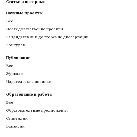
Статьи и интервью
Научные проекты
Все
Исследовательские проекты
Кандидатские и докторские диссертации
Конкурсы
Публикации
Все
Журналы
Издательские новинки
Образование и работа
Все
Образовательные предложения
Стипендии
Вакансии