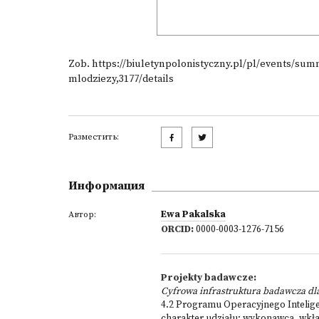
Zob.
https://biuletynpolonistyczny.pl/pl/events/sum
mlodziezy,3177/details
Разместить:
Информация
Ewa Pakalska
Автор:
ORCID:
0000-0003-1276-7156
Projekty badawcze:
Cyfrowa infrastruktura badawcza dl
4.2 Programu Operacyjnego Inteligen
charakter udziału: wykonawca, wkła