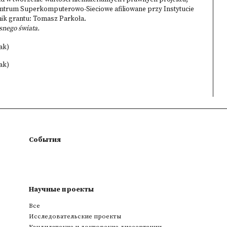
entrum Superkomputerowo-Sieciowe afiliowane przy Instytucie
nik grantu: Tomasz Parkoła.
nego świata.
ak)
ak)
События
Научные проекты
Все
Исследовательские проекты