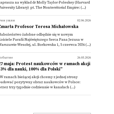
aprasza na wykład dr Molly Taylor-Poleskey (Harvard
niversity Library) pt. The Nonterritorial Empire: (...)
Они ушли
02.06.2026
Zmarła Profesor Teresa Michałowska
Nabożeństwo żałobne odbędzie się w nowym
ościele Parafii Najświętszego Serca Pana Jezusa w
arszawie-Wesołej, ul. Borkowska 1, 5 czerwca 2026 (...)
Событие
26.05.2026
27 maja: Protest naukowców w ramach akcji
"3% dla nauki, 100% dla Polski”
W ramach bieżącej akcji chcemy z jednej strony
budować pozytywny obraz naukowców w Polsce:
rzez trzy tygodnie codziennie w kanałach (...)