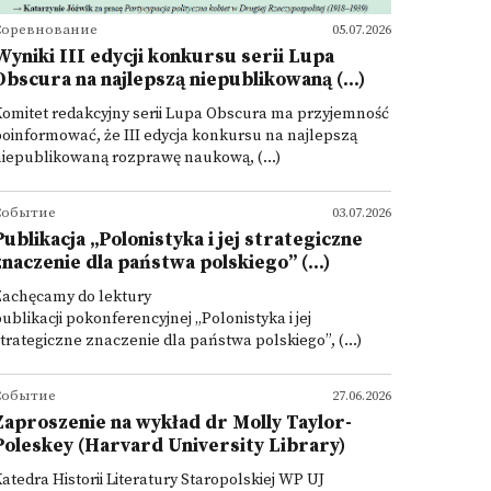
Соревнование
05.07.2026
Wyniki III edycji konkursu serii Lupa
Obscura na najlepszą niepublikowaną (...)
omitet redakcyjny serii Lupa Obscura ma przyjemność
oinformować, że III edycja konkursu na najlepszą
iepublikowaną rozprawę naukową, (...)
Событие
03.07.2026
Publikacja „Polonistyka i jej strategiczne
znaczenie dla państwa polskiego” (...)
Zachęcamy do lektury
ublikacji pokonferencyjnej „Polonistyka i jej
trategiczne znaczenie dla państwa polskiego”, (...)
Событие
27.06.2026
Zaproszenie na wykład dr Molly Taylor-
Poleskey (Harvard University Library)
atedra Historii Literatury Staropolskiej WP UJ