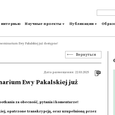
и интервью
Научные проекты
Публикации
Образо
 seminarium Ewy Pakalskiej już dostępne!
Вернуться
Дата размещения: 22.03.2025
narium Ewy Pakalskiej już
otkania za obecność, pytania i komentarze!
iej, opatrzone transkrypcją, oraz uzupełnioną przez