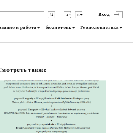
Вход
A
RU
вание и работа
бюллетень
Геополонистика
Смотреть также