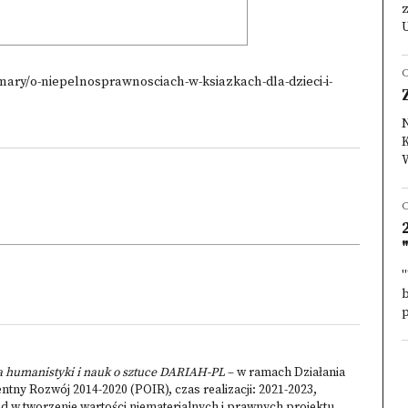
z
U
mary/o-niepelnosprawnosciach-w-ksiazkach-dla-dzieci-i-
K
W
"
p
a humanistyki i nauk o sztuce DARIAH-PL
– w ramach Działania
tny Rozwój 2014-2020 (POIR), czas realizacji: 2021-2023,
d w tworzenie wartości niematerialnych i prawnych projektu,