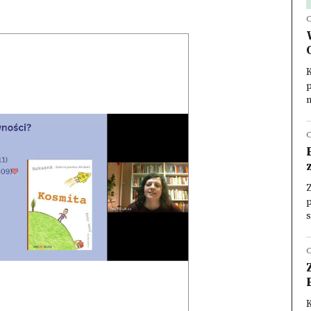
K
p
n
p
s
K