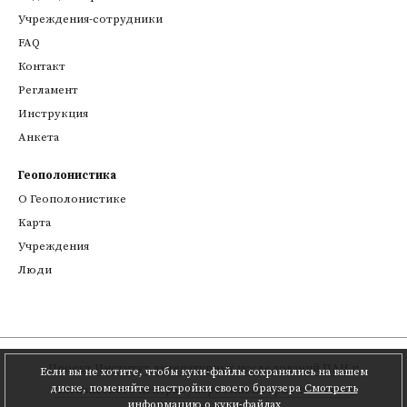
Учреждения-сотрудники
FAQ
Контакт
Регламент
Инструкция
Анкета
Геополонистика
О Геополонистике
Kарта
Учреждения
Люди
Проект
Институт литературных исследований ПАН
и
Если вы не хотите, чтобы куки-файлы сохранялись на вашем
диске, поменяйте настройки своего браузера
Смотреть
Познаньского центра суперкомпьютерно-сетевого
,
информацию о куки-файлах