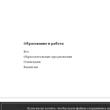
Образование и работа
Все
Образовательные предложения
Стипендии
Вакансии
Проект
Институт литературных исследований ПАН
и
Позн
Если вы не хотите, чтобы куки-файлы сохранялись н