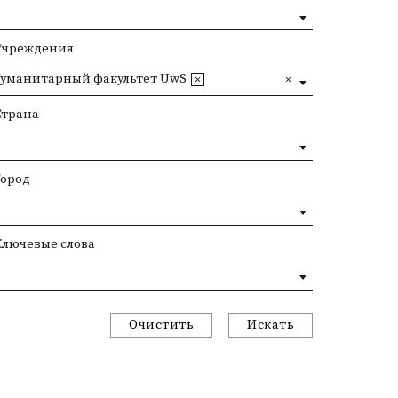
Учреждения
Гуманитарный факультет UwS
Страна
Город
Ключевые слова
Очистить
Искать