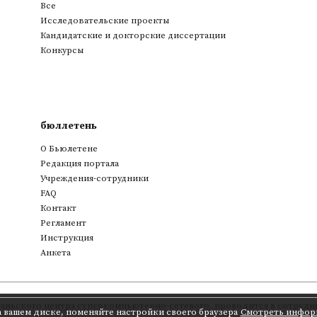
Все
Исследовательские проекты
Кандидатские и докторские диссертации
Конкурсы
бюллетень
О Бьюлетене
Редакция портала
Учреждения-сотрудники
FAQ
Контакт
Регламент
Инструкция
Анкета
аньского центра суперкомпьютерно-сетевого
,
проводится в сотрудни
а вашем диске, поменяйте настройки своего браузера
Смотреть инфор