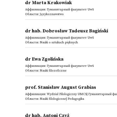
dr Marta Krakowiak
Аффилиация: Гуманитарный факультет UwS
Области: Językoznawstwo
dr hab. Dobrosław Tadeusz Bagiński
Аффилиация: Гуманитарный факультет UwS
Области: Nauki o sztukach pięknych
dr Ewa Zgolińska
Аффилиация: Гуманитарный факультет UwS
Области: Nauki filozoficzne
prof. Stanisław August Grabias
Аффилиация: Wydział Filologiczny UMCS| Гуманитарный фа
Области: Nauki filologiczne| Pedagogika
dr hab. Antoni Czyż