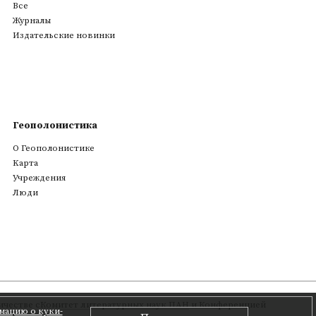
Все
Журналы
Издательские новинки
Геополонистика
О Геополонистике
Kарта
Учреждения
Люди
честве с
Комитет литературных наук ПАН
и Конференцией
мацию о куки-