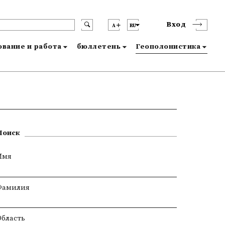
Вход
A
RU
вание и работа
бюллетень
Геополонистика
Поиск
Имя
Фамилия
Область