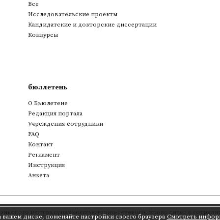
Все
Исследовательские проекты
Кандидатские и докторские диссертации
Конкурсы
бюллетень
О Бьюлетене
Редакция портала
Учреждения-сотрудники
FAQ
Контакт
Регламент
Инструкция
Анкета
аньского центра суперкомпьютерно-сетевого
,
проводится в сотрудни
а вашем диске, поменяйте настройки своего браузера
Смотреть инфор