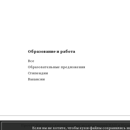
Образование и работа
Все
Образовательные предложения
Стипендии
Вакансии
Проект
Институт литературных исследований ПАН
и
Позн
Если вы не хотите, чтобы куки-файлы сохранялись н