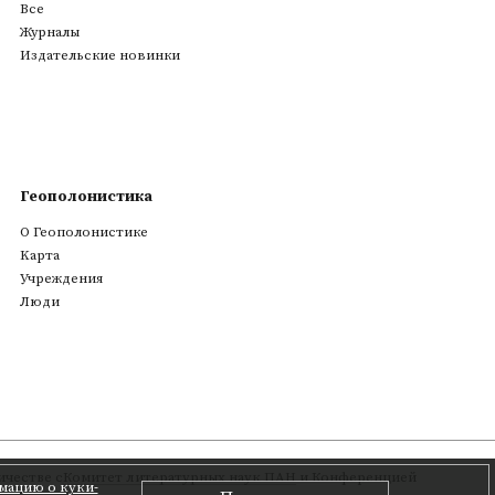
Все
Журналы
Издательские новинки
Геополонистика
О Геополонистике
Kарта
Учреждения
Люди
честве с
Комитет литературных наук ПАН
и Конференцией
мацию о куки-