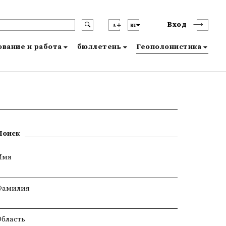
Вход
A
RU
вание и работа
бюллетень
Геополонистика
Поиск
Имя
Фамилия
Область