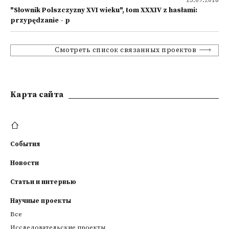
13.09.2018
"Słownik Polszczyzny XVI wieku", tom XXXIV z hasłami:
przypędzanie - p
Смотреть список связанных проектов
Kарта сайта
События
Новости
Статьи и интервью
Научные проекты
Все
Исследовательские проекты