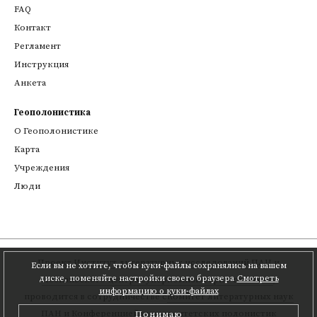
FAQ
Контакт
Регламент
Инструкция
Анкета
Геополонистика
О Геополонистике
Kарта
Учреждения
Люди
Проект
Институт литературных исследований ПАН
и
Если вы не хотите, чтобы куки-файлы сохранялись на вашем
диске, поменяйте настройки своего браузера
Смотреть
Познаньского центра суперкомпьютерно-сетевого
,
информацию о куки-файлах
проводится в сотрудничестве с
Комитет литературных наук
ПАН
и Конференцией университетских полонистик
Понимаю