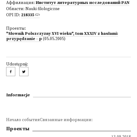
Аффилиация:
Институт литературных исследований PAN
Области:
Nauki filologiczne
OPI ID:
218335
Проекты:
"Słownik Polszczyzny XVI wieku", tom XXXIV z hasłami:
przypędzanie - p
(05.05.2005)
Udostępnij:
Informacje
Начало событияСвязанные информации:
Проекты