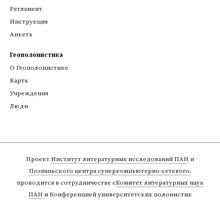
Регламент
Инструкция
Анкета
Геополонистика
О Геополонистике
Kарта
Учреждения
Люди
Проект
Институт литературных исследований ПАН
и
Познаньского центра суперкомпьютерно-сетевого
,
проводится в сотрудничестве с
Комитет литературных наук
ПАН
и Конференцией университетских полонистик