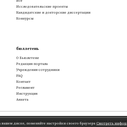
Все
Исследовательские проекты
Кандидатские и докторские диссертации
Конкурсы
бюллетень
О Бьюлетене
Редакция портала
Учреждения-сотрудники
FAQ
Контакт
Регламент
Инструкция
Анкета
аньского центра суперкомпьютерно-сетевого
,
проводится в сотрудни
а вашем диске, поменяйте настройки своего браузера
Смотреть инфор