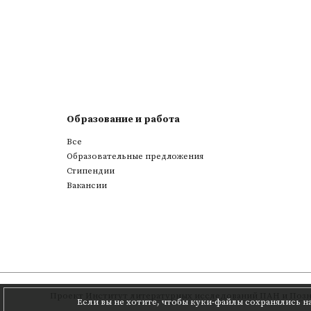
Образование и работа
Все
Образовательные предложения
Стипендии
Вакансии
Проект
Институт литературных исследований ПАН
и
Позн
Если вы не хотите, чтобы куки-файлы сохранялись н