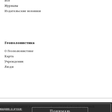
Все
Журналы
Издательские новинки
Геополонистика
О Геополонистике
Kарта
Учреждения
Люди
честве с
Комитет литературных наук ПАН
и Конференцией
мацию о куки-
Понимаю