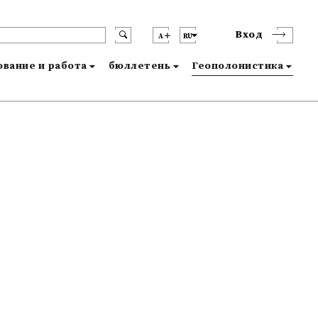
Вход
A
RU
вание и работа
бюллетень
Геополонистика