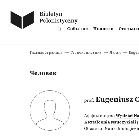
События
Новости
Статьи 
Eugen
Главная страница
Геополонистика
Люди
Человек
Eugeniusz 
prof.
Аффилиация:
Wydział N
Kształcenia Nauczycieli 
Области:
Nauki filologicz