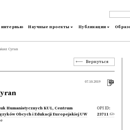
и интервью
Научные проекты
Публикации
Образо
iusz Cyran
Вернуться
07.10.2019
Cyran
auk Humanistycznych KUL
,
Centrum
OPI ID:
Języków Obcych i Edukacji Europejskiej UW
23711
ne