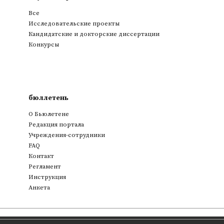
Все
Исследовательские проекты
Кандидатские и докторские диссертации
Конкурсы
бюллетень
О Бьюлетене
Редакция портала
Учреждения-сотрудники
FAQ
Контакт
Регламент
Инструкция
Анкета