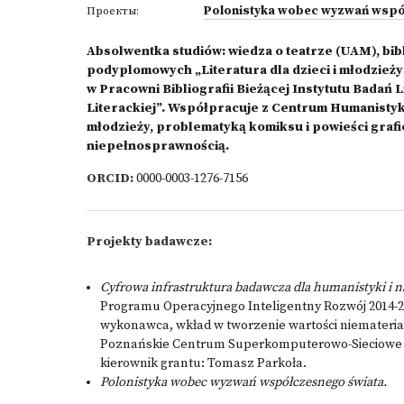
Polonistyka wobec wyzwań wspó
Проекты:
Absolwentka studiów: wiedza o teatrze (UAM), bib
podyplomowych „Literatura dla dzieci i młodzie
w Pracowni Bibliografii Bieżącej Instytutu Badań 
Literackiej”. Współpracuje z Centrum Humanistyki C
młodzieży, problematyką komiksu i powieści grafic
niepełnosprawnością.
ORCID:
0000-0003-1276-7156
Projekty badawcze:
Cyfrowa infrastruktura badawcza dla humanistyki i
Programu Operacyjnego Inteligentny Rozwój 2014-2020
wykonawca, wkład w tworzenie wartości niematerial
Poznańskie Centrum Superkomputerowo-Sieciowe af
kierownik grantu: Tomasz Parkoła.
Polonistyka wobec wyzwań współczesnego świata.