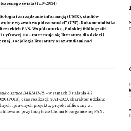
łczesnego świata
(12.04.2024)
liologia i zarządzanie informacją (UMK), studiów
ży wobec wyzwań współczesności” (UW). Dokumentalistka
Literackich PAN. Współautorka „Polskiej Bibliografii
yfrowej IBL. Interesuje się literaturą dla dzieci i
znej, socjologią literatury oraz studiami nad
k
 nauk o sztuce DARIAH-PL
– w ramach Działania 4.2
 (POIR), czas realizacji: 2021-2023, charakter udziału:
nych i prawnych projektu, projekt afiliowany w:
iliowane przy Instytucie Chemii Bioorganicznej PAN,
p