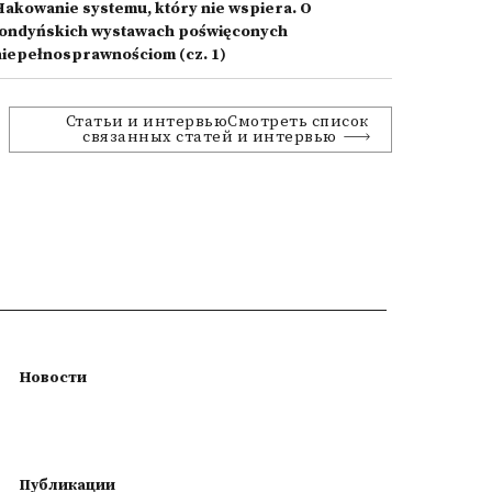
Hakowanie systemu, który nie wspiera. O
londyńskich wystawach poświęconych
niepełnosprawnościom (cz. 1)
Статьи и интервьюСмотреть список
связанных статей и интервью
Новости
Публикации