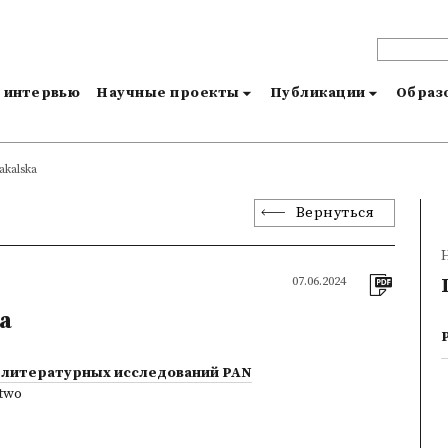
и интервью
Научные проекты
Публикации
Образо
akalska
Вернуться
07.06.2024
a
 литературных исследований PAN
two