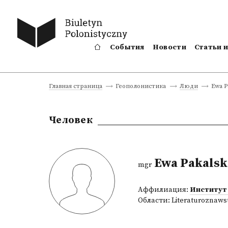
События
Новости
Статьи 
Ewa P
Главная страница
Геополонистика
Люди
Человек
Ewa Pakalsk
mgr
Аффилиация:
Институт
Области:
Literaturoznaws