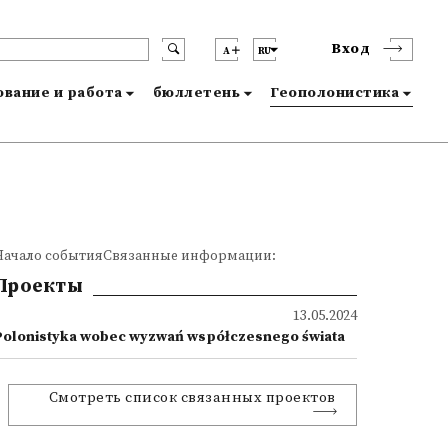
Вход
A
RU
вание и работа
бюллетень
Геополонистика
Начало событияСвязанные информации:
Проекты
13.05.2024
Polonistyka wobec wyzwań współczesnego świata
Смотреть список связанных проектов