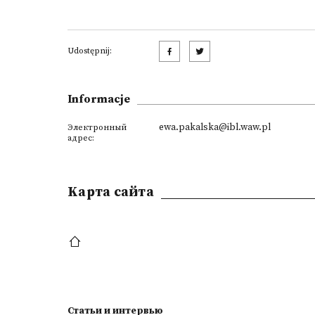
Udostępnij:
Informacje
ewa.pakalska@ibl.waw.pl
Электронный
адрес:
Kарта сайта
Статьи и интервью