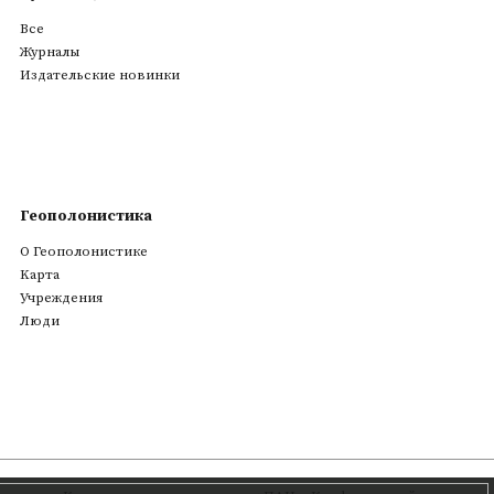
Все
Журналы
Издательские новинки
Геополонистика
О Геополонистике
Kарта
Учреждения
Люди