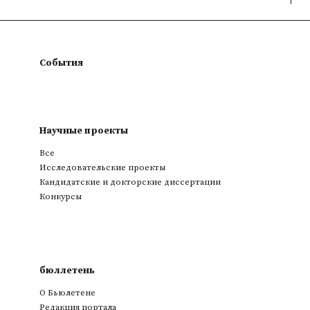
События
Научные проекты
Все
Исследовательские проекты
Кандидатские и докторские диссертации
Конкурсы
бюллетень
О Бьюлетене
Редакция портала