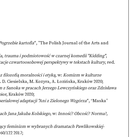
ogrzebie kartofla"
, "The Polish Journal of the Arts and
ja, trauma i podmiotowość w czarnej komedii "Kidding"
,
retacje czwartoosobowej perspektywy w tekstach kultury
, red.
z filozofią moralności i etyką,
w:
Komizm w kulturze
d. D. Ciesielska, M. Kozyra, A. Łozińska, Kraków 2020;
dm z Sanoka w pracach Jerzego Lewczyńskiego oraz Zdzisława
ibior, Kraków 2020;
serialowej adaptacji "Ani z Zielonego Wzgórza"
, “Maska”
mach Jana Jakuba Kolskiego
, w:
Inność? Obcość? Norma?
,
jący feminizm w wybranych dramatach Pawlikowskiej-
60/122 2017;