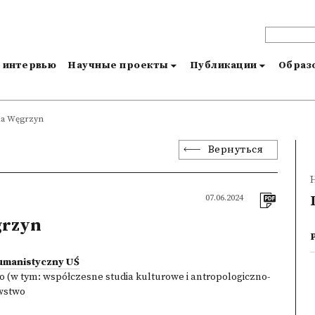
и интервью
Научные проекты
Публикации
Образо
ia Węgrzyn
Вернуться
07.06.2024
grzyn
umanistyczny UŚ
 (w tym: współczesne studia kulturowe i antropologiczno-
wstwo