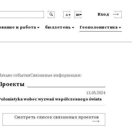
Вход
A
RU
вание и работа
бюллетень
Геополонистика
Начало событияСвязанные информации:
Проекты
13.05.2024
Polonistyka wobec wyzwań współczesnego świata
Смотреть список связанных проектов