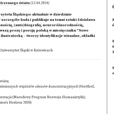
łczesnego świata
(12.04.2024)
tetu Śląskiego: aktualnie w dziedzinie
 szczególe bada i publikuje na temat sztuki Zdzisława
snością, (auto)biografią, neuroróżnorodnością,
owszą prozę i poezję polską w miesięczniku “Nowe
 ilustratorką – tworzy identyfikacje wizualne, okładki
niwersytet Śląski w Katowicach
2
wiata
;
 piśmiennych więźniów obozów koncentracyjnych
(Stutthof,
pretacje
(Narodowy Program Rozwoju Humanistyki);
ion’s Horizon 2020)