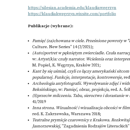
https://silesian.academia.edu/klaudiawegrzyn
https://klaudiakwegrzyn.wixsite.com/portfolio
Publikacje (wybrane):
Pamięć (za)chowana w ciele. Prześnione powroty w "P
Culture. New Series" 14 (2/2021);
(Auto)portret w pękniętym zwierciadle. Czuła narrac
w:
Artyst(k)a: czuły narrator. Wcielenia oraz interp
M. Popiel, K. Węgrzyn, Kraków 2021;
Kant by się uśmiał, czyli co łączy amerykański sitcom 
popularnej. Funkcje, interpretacje, kontrowersje
, re
Archeologia antyfotografii. Wywoływanie zdjęć i wi
Beksińskiego,
w:
Pamięć, obraz, projekcja
, red. A. Śc
(S)przeciw milczeniu. Tabu, sieroctwo i dorastanie w 
41/2019
Inna strona. Wizualność i wizualizacja obcości w fil
red. K. Zakrzewska, Warszawa 2018;
Teatralne prymicje czarownicy z Krakowa. Rozkwita
Jasnorzewskiej
, "Zagadnienia Rodzajów Literackich" 