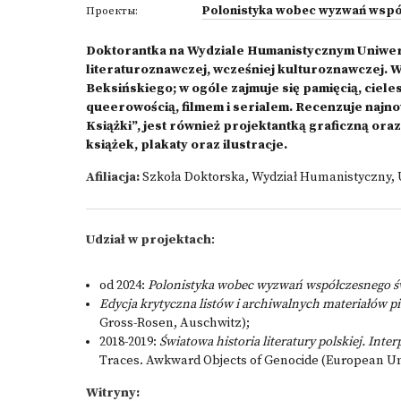
Polonistyka wobec wyzwań wspó
Проекты:
Doktorantka na Wydziale Humanistycznym Uniwersy
literaturoznawczej, wcześniej kulturoznawczej. W
Beksińskiego; w ogóle zajmuje się pamięcią, ciele
queerowością, filmem i serialem. Recenzuje najn
Książki”, jest również projektantką graficzną oraz
książek, plakaty oraz ilustracje.
Afiliacja:
Szkoła Doktorska, Wydział Humanistyczny, U
Udział w projektach
:
od 2024:
Polonistyka wobec wyzwań współczesnego ś
Edycja krytyczna listów i archiwalnych materiałów
Gross-Rosen, Auschwitz);
2018-2019:
Światowa historia literatury polskiej. Inter
Traces. Awkward Objects of Genocide (European Un
Witryny: