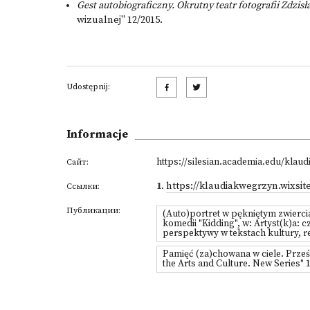
Gest autobiograficzny. Okrutny teatr fotografii Zdzis
wizualnej" 12/2015.
Udostępnij:
Informacje
https://silesian.academia.edu/klau
Сайт:
1
.
https://klaudiakwegrzyn.wixsit
Ссылки:
Публикации:
(Auto)portret w pękniętym zwierci
komedii "Kidding", w: Artyst(k)a: 
perspektywy w tekstach kultury, r
Pamięć (za)chowana w ciele. Prześ
the Arts and Culture. New Series" 