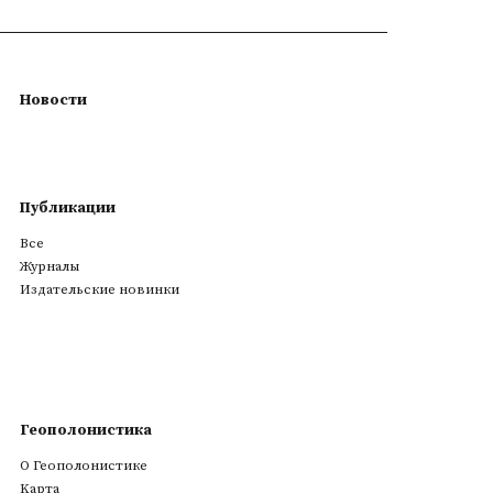
Новости
Публикации
Все
Журналы
Издательские новинки
Геополонистика
О Геополонистике
Kарта