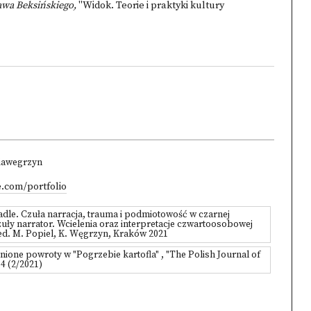
ława Beksińskiego,
"Widok. Teorie i praktyki kultury
diawegrzyn
e.com/portfolio
adle. Czuła narracja, trauma i podmiotowość w czarnej
czuły narrator. Wcielenia oraz interpretacje czwartoosobowej
ed. M. Popiel, K. Węgrzyn, Kraków 2021
nione powroty w "Pogrzebie kartofla" , "The Polish Journal of
14 (2/2021)