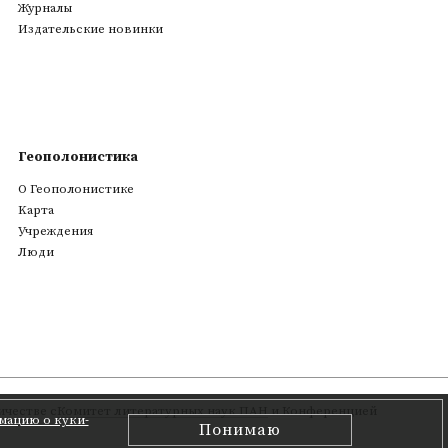
Журналы
Издательские новинки
Геополонистика
О Геополонистике
Kарта
Учреждения
Люди
честве с
Комитет литературных наук ПАН
и Конференцией
мацию о куки-
Понимаю