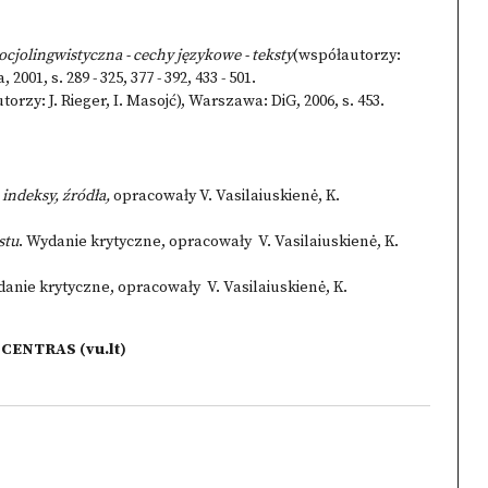
socjolingwistyczna - cechy językowe - teksty
(współautorzy:
001, s. 289 - 325, 377 - 392, 433 - 501.
orzy: J. Rieger, I. Masojć), Warszawa: DiG, 2006, s. 453.
 indeksy, źródła,
opracowały V. Vasilaiuskienė, K.
stu
. Wydanie krytyczne, opracowały V. Vasilaiuskienė, K.
danie krytyczne, opracowały V. Vasilaiuskienė, K.
ENTRAS (vu.lt)