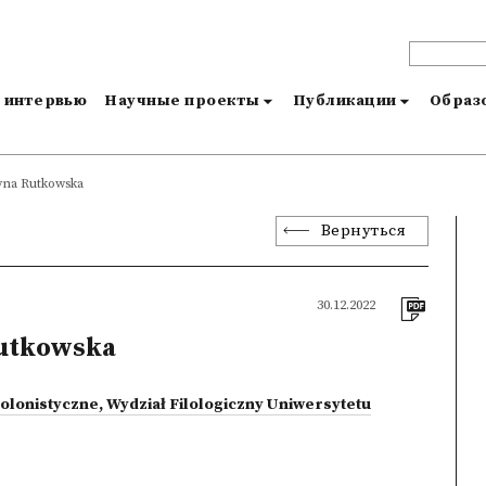
и интервью
Научные проекты
Публикации
Образо
yna Rutkowska
Вернуться
30.12.2022
utkowska
lonistyczne, Wydział Filologiczny Uniwersytetu