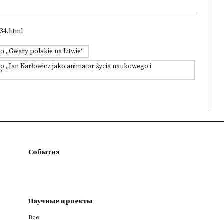
/34.html
o „Gwary polskie na Litwie“
o „Jan Karłowicz jako animator życia naukowego i
”
События
Научные проекты
Все