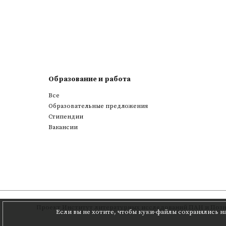
Образование и работа
Все
Образовательные предложения
Стипендии
Вакансии
Проект
Институт литературных исследований ПАН
и
Позн
Если вы не хотите, чтобы куки-файлы сохранялись н