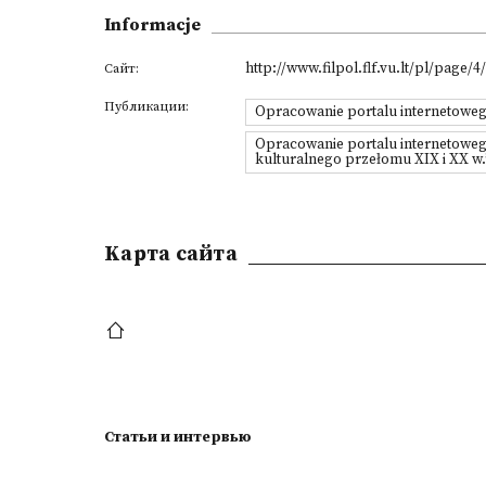
Informacje
http://www.filpol.flf.vu.lt/pl/page/4
Сайт:
Публикации:
Opracowanie portalu internetoweg
Opracowanie portalu internetoweg
kulturalnego przełomu XIX i XX w.
Kарта сайта
Статьи и интервью