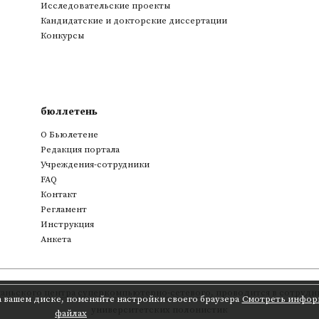
Исследовательские проекты
Кандидатские и докторские диссертации
Конкурсы
бюллетень
О Бьюлетене
Редакция портала
Учреждения-сотрудники
FAQ
Контакт
Регламент
Инструкция
Анкета
аньского центра суперкомпьютерно-сетевого
,
проводится в сотрудни
а вашем диске, поменяйте настройки своего браузера
Смотреть инфор
университетских полонистик
файлах