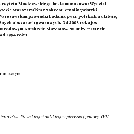
ersytetu Moskiewskiego im. Łomonosowa (Wydział
sytecie Warszawskim z zakresu etnolingwistyki
arszawskim prowadzi badania gwar polskich na Litwie,
óżnych obszarach gwarowych. Od 2008 roku jest
ynarodowym Komitecie Slawistów. Na uniwersytecie
od 1994 roku.
hronicznym
ennictwa litewskiego i polskiego z pierwszej połowy XVII