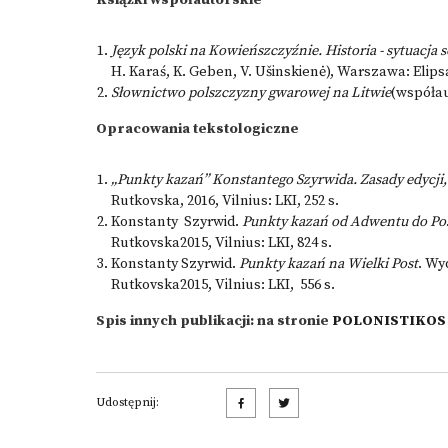
Książki współautorskie
Język polski na Kowieńszczyźnie. Historia - sytuacja 
H. Karaś, K. Geben, V. Ušinskienė), Warszawa: Elipsa, 2
Słownictwo polszczyzny gwarowej na Litwie
(współaut
Opracowania tekstologiczne
„Punkty kazań” Konstantego Szyrwida. Zasady edycji,
Rutkovska, 2016, Vilnius: LKI, 252 s.
Konstanty Szyrwid.
Punkty kazań od Adwentu do Po
Rutkovska2015, Vilnius: LKI, 824 s.
Konstanty Szyrwid.
Punkty kazań na Wielki Post
. Wy
Rutkovska2015, Vilnius: LKI, 556 s.
Spis innych publikacji: na stronie
POLONISTIKOS C
Udostępnij: