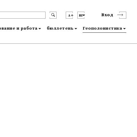
Вход
A
RU
вание и работа
бюллетень
Геополонистика