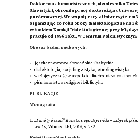
Doktor nauk humanistycznych, absolwentka Uniw
Slawistyki), obroniła pracę doktorską na Uniwer
porównawczej. We współpracy z Uniwersytetem W
organizując co roku obozy dialektologiczne na r
członkiem Komisji Dialektologicznej przy Międz
pracuje od 1986 roku, w Centrum Polonistycznym 
Obszar badań naukowych:
językoznawstwo słowiańskie i bałtyckie
dialektologia, socjolingwistyka, etnolingwistyka
wielojęzyczność w aspekcie diachronicznym i sync
piśmiennictwo religijne i biblistyka
PUBLIKACJE
Monografia
„Punkty kazań” Konstantego Szyrwida – zabytek piśmi
wieku
, Vilnius: LKI, 2016, s. 232.