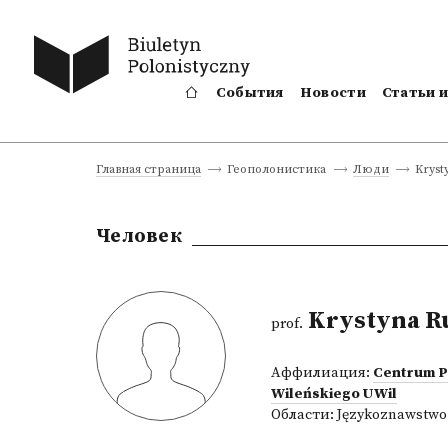
События
Новости
Статьи 
Kryst
Главная страница
Геополонистика
Люди
Человек
Krystyna R
prof.
Аффилиация:
Centrum Po
Wileńskiego UWil
Области:
Językoznawstwo